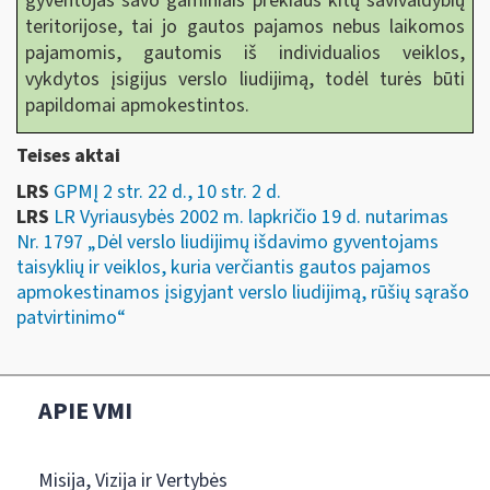
gyventojas savo gaminiais prekiaus kitų savivaldybių
teritorijose, tai jo gautos pajamos nebus laikomos
pajamomis, gautomis iš individualios veiklos,
vykdytos įsigijus verslo liudijimą, todėl turės būti
papildomai apmokestintos.
Teises aktai
LRS
GPMĮ 2 str. 22 d., 10 str. 2 d.
LRS
LR Vyriausybės 2002 m. lapkričio 19 d. nutarimas
Nr. 1797 „Dėl verslo liudijimų išdavimo gyventojams
taisyklių ir veiklos, kuria verčiantis gautos pajamos
apmokestinamos įsigyjant verslo liudijimą, rūšių sąrašo
patvirtinimo“
APIE VMI
Misija, Vizija ir Vertybės