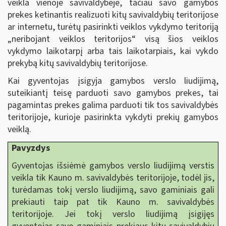
veikla vienoje savivaldybėje, tačiau savo gamybos
prekes ketinantis realizuoti kitų savivaldybių teritorijose
ar internetu, turėtų pasirinkti veiklos vykdymo teritoriją
„neribojant veiklos teritorijos“ visą šios veiklos
vykdymo laikotarpį arba tais laikotarpiais, kai vykdo
prekybą kitų savivaldybių teritorijose.
Kai gyventojas įsigyja gamybos verslo liudijimą,
suteikiantį teisę parduoti savo gamybos prekes, tai
pagamintas prekes galima parduoti tik tos savivaldybės
teritorijoje, kurioje pasirinkta vykdyti prekių gamybos
veiklą.
Pavyzdys
Gyventojas išsiėmė gamybos verslo liudijimą verstis
veikla tik Kauno m. savivaldybės teritorijoje, todėl jis,
turėdamas tokį verslo liudijimą, savo gaminiais gali
prekiauti taip pat tik Kauno m. savivaldybės
teritorijoje. Jei tokį verslo liudijimą įsigijęs