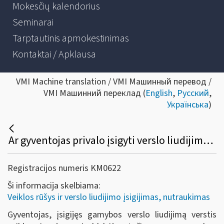
Mokesčių kalendorius
Seminarai
Tarptautinis apmokestinimas
Kontaktai / Apklausa
VMI Machine translation / VMI Машинный перевод /
VMI Машинний переклад (
English
,
Русский
,
Українська
)
Ar gyventojas privalo įsigyti verslo liudijimą, neribojantį veiklos teritorijos, kai jis, turintis verslo liudijimą veiklai konkrečioje teritorijoje, parduoda savo gamybos prekes įmonėms, kurios yra kituose miestuose?
Registracijos numeris KM0622
Ši informacija skelbiama:
Veiklos rūšys ir verslo liudijimo įsigijimas, nutraukimas
Gyventojas, įsigijęs gamybos verslo liudijimą verstis