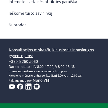
Interneto svetainės atitikties paraiška
Ieškome turto savininkų
Nuorodos
Konsultacijos mokesčių klausimais ir paslaugos
gyventojams:
+370 5 260 5060
Darbo laikas: I-IV 8.00-17.00, V 8.00-15.45.
Prieššventinę dieną - viena valanda trumpiau.
Kiekvieno mėnesio antrą penktadienį 8.00 val. - 12.00 val.
Mano VMI
Paklausimas per