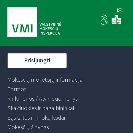
Prisijungti
Mokesčių mokėtojų informacija
Formos
Rinkmenos / Atviri duomenys
Skaičiuoklės ir pagalbininkai
Sąskaitos ir įmokų kodai
Mokesčių žinynas