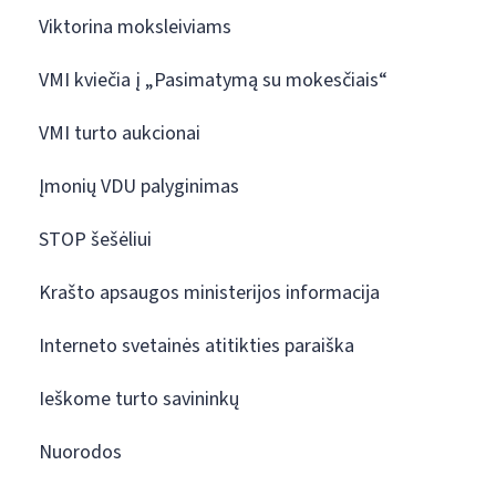
Viktorina moksleiviams
VMI kviečia į „Pasimatymą su mokesčiais“
VMI turto aukcionai
Įmonių VDU palyginimas
STOP šešėliui
Krašto apsaugos ministerijos informacija
Interneto svetainės atitikties paraiška
Ieškome turto savininkų
Nuorodos