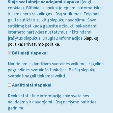
Šioje svetainėje naudojami slapukai
(angl.
cookies). Būtinieji slapukai įdiegiami automatiškai
ir jiems nėra reikalingas Jūsų sutikimas. Taip pat
galite sutikti ir su kitų slapukų naudojimu. Savo
sutikimą bet kada galėsite atšaukti pakeisdami
interneto naršyklės nustatymus ir ištrindami
įrašytus slapukus. Daugiau informacijos
Slapukų
politika
;
Privatumo politika.
Būtinieji slapukai
Naudojami sklandžiam svetainės veikimui ir įgalina
pagrindines svetainės funkcijas. Be šių slapukų
svetainė negali tinkamai veikti.
Analitiniai slapukai
Renka statistinę informaciją apie svetainės
naudojimą ir naudojami Jūsų naršymo patirties
gerinimui.