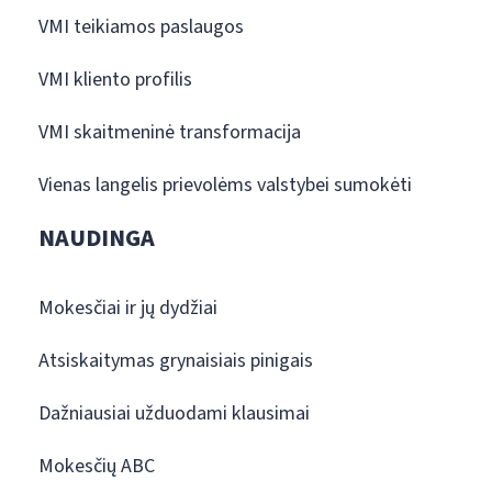
VMI teikiamos paslaugos
VMI kliento profilis
VMI skaitmeninė transformacija
Vienas langelis prievolėms valstybei sumokėti
NAUDINGA
Mokesčiai ir jų dydžiai
Atsiskaitymas grynaisiais pinigais
Dažniausiai užduodami klausimai
Mokesčių ABC