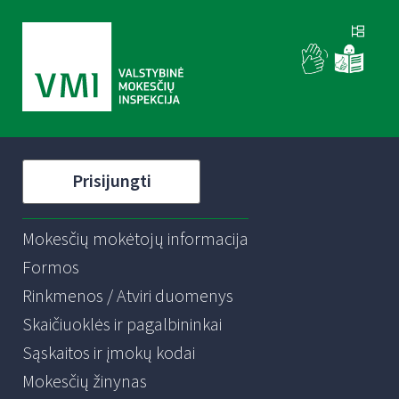
Prisijungti
Mokesčių mokėtojų informacija
Formos
Rinkmenos / Atviri duomenys
Skaičiuoklės ir pagalbininkai
Sąskaitos ir įmokų kodai
Mokesčių žinynas