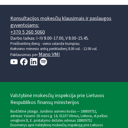
Konsultacijos mokesčių klausimais ir paslaugos
gyventojams:
+370 5 260 5060
Darbo laikas: I-IV 8.00-17.00, V 8.00-15.45.
Prieššventinę dieną - viena valanda trumpiau.
Kiekvieno mėnesio antrą penktadienį 8.00 val. - 12.00 val.
Mano VMI
Paklausimas per
Valstybinė mokesčių inspekcija prie Lietuvos
Respublikos finansų ministerijos
Biudžetinė įstaiga. Juridinio asmens kodas — 188659752,
adresas: Vasario 16-osios g. 14, 01107 Vilnius, Lietuva, el.paštas:
vmi@vmi.lt
, E. pristatymo dėžutės adresas 188659752
Duomenys apie Valstybinę mokesčių inspekciją prie Lietuvos