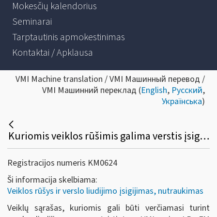
Mokesčių kalendorius
Seminarai
Tarptautinis apmokestinimas
Kontaktai / Apklausa
VMI Machine translation / VMI Машинный перевод /
VMI Машинний переклад (
English
,
Русский
,
Українська
)
Kuriomis veiklos rūšimis galima verstis įsigijus verslo liudijimą?
Registracijos numeris KM0624
Ši informacija skelbiama:
Veiklos rūšys ir verslo liudijimo įsigijimas, nutraukimas
Veiklų sąrašas, kuriomis gali būti verčiamasi turint