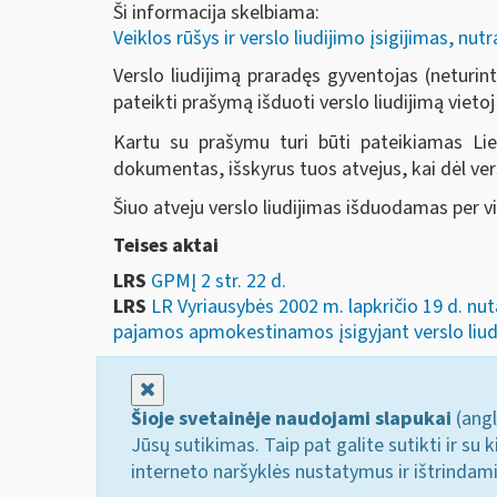
Ši informacija skelbiama:
Veiklos rūšys ir verslo liudijimo įsigijimas, nu
Verslo liudijimą praradęs gyventojas (neturinti
pateikti prašymą išduoti verslo liudijimą vietoj
Kartu su prašymu turi būti pateikiamas Lie
dokumentas, išskyrus tuos atvejus, kai dėl ver
Šiuo atveju verslo liudijimas išduodamas per 
Teises aktai
LRS
GPMĮ 2 str. 22 d.
LRS
LR Vyriausybės 2002 m. lapkričio 19 d. nut
pajamos apmokestinamos įsigyjant verslo liudi
Uždaryti
Šioje svetainėje naudojami slapukai
(angl
Jūsų sutikimas. Taip pat galite sutikti ir s
interneto naršyklės nustatymus ir ištrindam