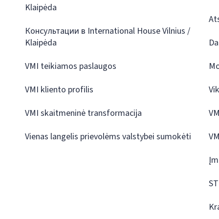
Klaipėda
At
Консультации в International House Vilnius /
Klaipėda
Da
VMI teikiamos paslaugos
Mo
VMI kliento profilis
Vi
VMI skaitmeninė transformacija
VM
Vienas langelis prievolėms valstybei sumokėti
VM
Įm
ST
Kr