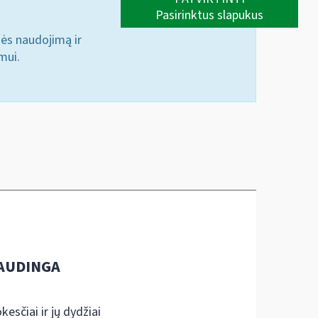
Pasirinktus slapukus
nės naudojimą ir
mui.
AUDINGA
kesčiai ir jų dydžiai