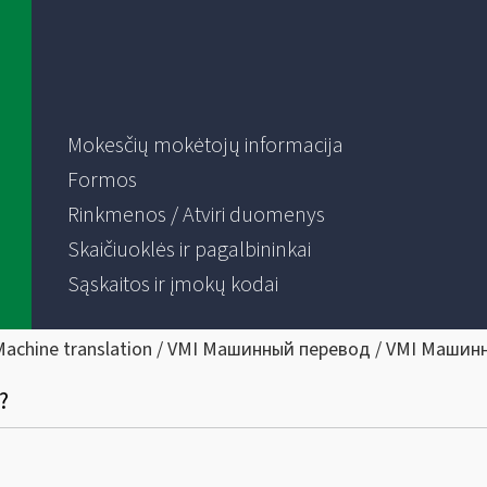
Mokesčių mokėtojų informacija
Formos
Rinkmenos / Atviri duomenys
Skaičiuoklės ir pagalbininkai
Sąskaitos ir įmokų kodai
Machine translation / VMI Машинный перевод / VMI Машин
?