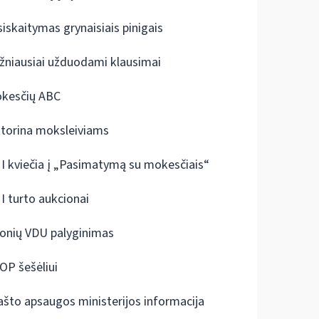
siskaitymas grynaisiais pinigais
žniausiai užduodami klausimai
kesčių ABC
ktorina moksleiviams
I kviečia į „Pasimatymą su mokesčiais“
I turto aukcionai
onių VDU palyginimas
OP šešėliui
ašto apsaugos ministerijos informacija