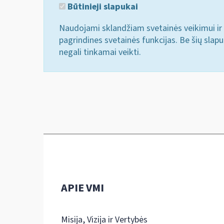
Būtinieji slapukai
Naudojami sklandžiam svetainės veikimui ir 
pagrindines svetainės funkcijas. Be šių slap
negali tinkamai veikti.
APIE VMI
Misija, Vizija ir Vertybės