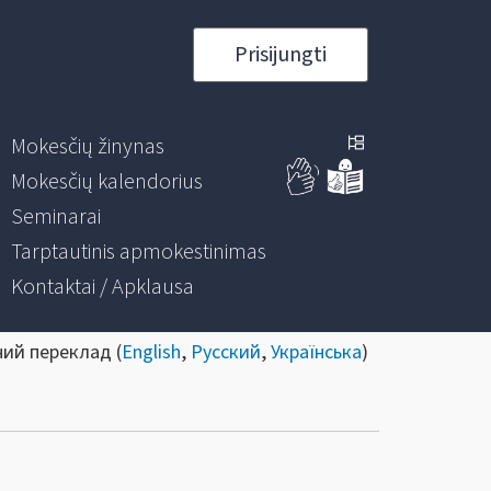
Prisijungti
Mokesčių žinynas
Mokesčių kalendorius
Seminarai
Tarptautinis apmokestinimas
Kontaktai / Apklausa
ний переклад (
English
,
Русский
,
Українська
)