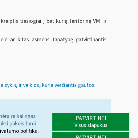
reiptis tiesiogiai į bet kurią teritorinę VMI ir
elė ar kitas asmens tapatybę patvirtinantis
syklių ir veiklos, kuria verčiantis gautos
 nėra reikalingas
PATVIRTINTI
aukti pakeisdami
Visus slapukus
ivatumo politika.
PATVIRTINTI