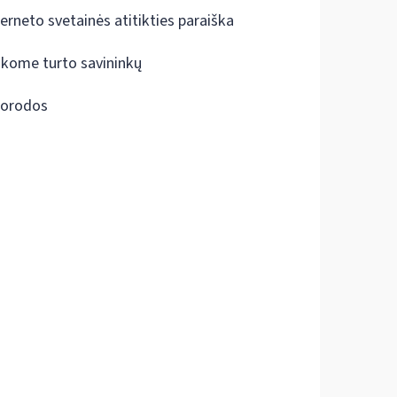
terneto svetainės atitikties paraiška
škome turto savininkų
orodos