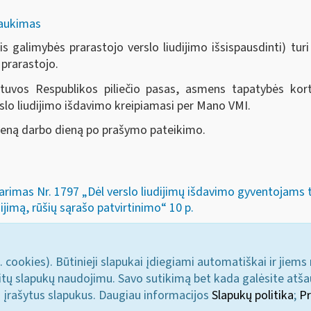
traukimas
s galimybės prarastojo verslo liudijimo išsispausdinti) turi k
 prarastojo.
tuvos Respublikos piliečio pasas, asmens tapatybės kort
slo liudijimo išdavimo kreipiamasi per Mano VMI.
vieną darbo dieną po prašymo pateikimo.
arimas Nr. 1797 „Dėl verslo liudijimų išdavimo gyventojams tai
jimą, rūšių sąrašo patvirtinimo“ 10 p.
. cookies). Būtinieji slapukai įdiegiami automatiškai ir jiems
u kitų slapukų naudojimu. Savo sutikimą bet kada galėsite atš
i įrašytus slapukus. Daugiau informacijos
Slapukų politika
;
Pr