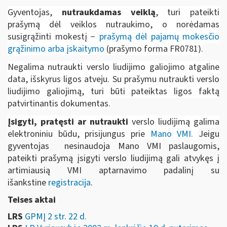
Gyventojas,
nutraukdamas veiklą
, turi pateikti
prašymą dėl veiklos nutraukimo, o norėdamas
susigrąžinti mokestį −
prašymą dėl pajamų mokesčio
grąžinimo arba įskaitymo
(prašymo forma FR0781).
Negalima nutraukti verslo liudijimo galiojimo atgaline
data, išskyrus ligos atveju. Su prašymu nutraukti verslo
liudijimo galiojimą, turi būti pateiktas ligos faktą
patvirtinantis dokumentas.
Įsigyti, pratęsti ar nutraukti
verslo liudijimą galima
elektroniniu būdu, prisijungus prie
Mano VMI
.
Jeigu
gyventojas nesinaudoja Mano VMI paslaugomis,
pateikti prašymą įsigyti verslo liudijimą gali atvykęs į
artimiausią VMI aptarnavimo padalinį su
išankstine
registracija
.
Teises aktai
LRS
GPMĮ 2 str. 22 d.