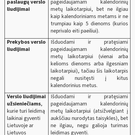
paslaugų verslo
pageidaujamam kalendorinių
liudijimai
metų laikotarpiui, bet ne ilgiau
kaip kalendoriniams metams ir ne
trumpiau kaip 5 dienoms (kurios
neprivalo eiti paeiliui).
Prekybos verslo
Išduodami ir pratęsiami
liudijimai
pageidaujamam kalendorinių
metų laikotarpiui (vienai arba
kelioms dienoms arba ilgesniam
laikotarpiui), tačiau šis laikotarpis
negali nusitęsti į kitus
kalendorinius metus.
Verslo liudijimai
Išduodami ir pratęsiami
užsieniečiams
,
pageidaujamam kalendorinių
kurie turi leidimą
metų laikotarpiui (atsižvelgiant į
laikinai gyventi
aukščiau nurodytas taisykles), bet
Lietuvoje ar
ne ilgiau, negu galioja turimas
Lietuvos
leidimas gyventi.