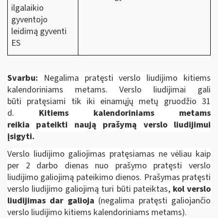
ilgalaikio
gyventojo
leidimą gyventi
ES
Svarbu:
Negalima pratęsti verslo liudijimo kitiems
kalendoriniams metams. Verslo liudijimai gali
būti pratęsiami tik iki einamųjų metų gruodžio 31
d.
Kitiems kalendoriniams metams
reikia pateikti naują prašymą verslo liudijimui
įsigyti.
Verslo liudijimo galiojimas pratęsiamas ne vėliau kaip
per 2 darbo dienas nuo prašymo pratęsti verslo
liudijimo galiojimą pateikimo dienos. Prašymas pratęsti
verslo liudijimo galiojimą turi būti pateiktas,
kol verslo
liudijimas dar galioja
(negalima pratęsti galiojančio
verslo liudijimo kitiems kalendoriniams metams).