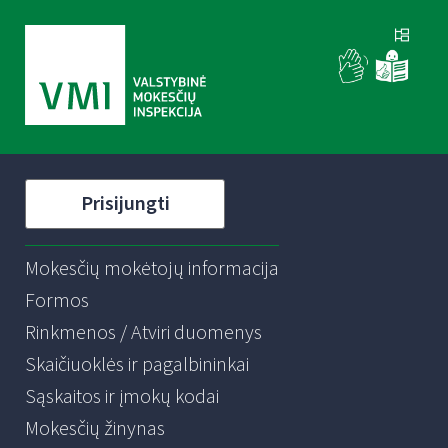
Prisijungti
Mokesčių mokėtojų informacija
Formos
Rinkmenos / Atviri duomenys
Skaičiuoklės ir pagalbininkai
Sąskaitos ir įmokų kodai
Mokesčių žinynas