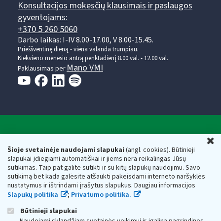
Konsultacijos mokesčių klausimais ir paslaugos
gyventojams:
+370 5 260 5060
Darbo laikas: I-IV 8.00-17.00, V 8.00-15.45.
Prieššventinę dieną - viena valanda trumpiau.
Kiekvieno mėnesio antrą penktadienį 8.00 val. - 12.00 val.
Mano VMI
Paklausimas per
Valstybinė mokesčių inspekcija prie Lietuvos
U
Respublikos finansų ministerijos
Šioje svetainėje naudojami slapukai
(angl. cookies). Būtinieji
slapukai įdiegiami automatiškai ir jiems nėra reikalingas Jūsų
Biudžetinė įstaiga. Juridinio asmens kodas — 188659752,
sutikimas. Taip pat galite sutikti ir su kitų slapukų naudojimu. Savo
adresas: Vasario 16-osios g. 14, 01107 Vilnius, Lietuva, el.paštas:
sutikimą bet kada galėsite atšaukti pakeisdami interneto naršyklės
vmi@vmi.lt
, E. pristatymo dėžutės adresas 188659752
nustatymus ir ištrindami įrašytus slapukus. Daugiau informacijos
Duomenys apie Valstybinę mokesčių inspekciją prie Lietuvos
Slapukų politika
;
Privatumo politika.
Respublikos finansų ministerijos kaupiami ir saugomi Juridinių
asmenų registre
Būtinieji slapukai