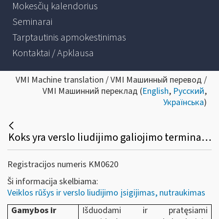
Mokesčių kalendorius
Seminarai
Tarptautinis apmokestinimas
Kontaktai / Apklausa
VMI Machine translation / VMI Машинный перевод /
VMI Машинний переклад (
English
,
Русский
,
Українська
)
Koks yra verslo liudijimo galiojimo terminas, jo pratęsimo bei nutraukimo tvarka?
Registracijos numeris KM0620
Ši informacija skelbiama:
Veiklos rūšys ir verslo liudijimo įsigijimas, nutraukimas
Gamybos ir
Išduodami ir pratęsiami