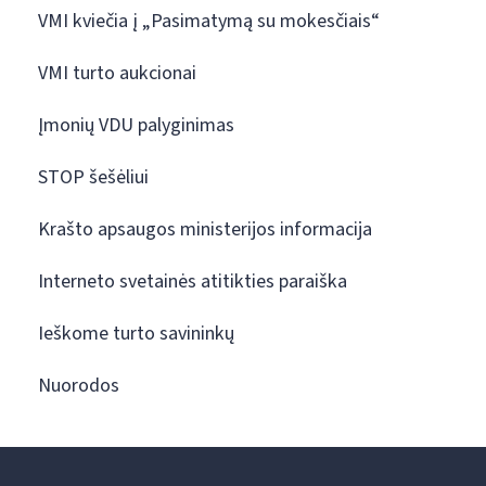
VMI kviečia į „Pasimatymą su mokesčiais“
VMI turto aukcionai
Įmonių VDU palyginimas
STOP šešėliui
Krašto apsaugos ministerijos informacija
Interneto svetainės atitikties paraiška
Ieškome turto savininkų
Nuorodos