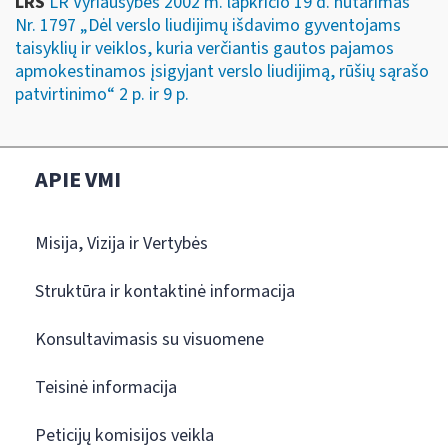
LRS
LR Vyriausybės 2002 m. lapkričio 19 d. nutarimas
Nr. 1797 „Dėl verslo liudijimų išdavimo gyventojams
taisyklių ir veiklos, kuria verčiantis gautos pajamos
apmokestinamos įsigyjant verslo liudijimą, rūšių sąrašo
patvirtinimo“ 2 p. ir 9 p.
APIE VMI
Misija, Vizija ir Vertybės
Struktūra ir kontaktinė informacija
Konsultavimasis su visuomene
Teisinė informacija
Peticijų komisijos veikla