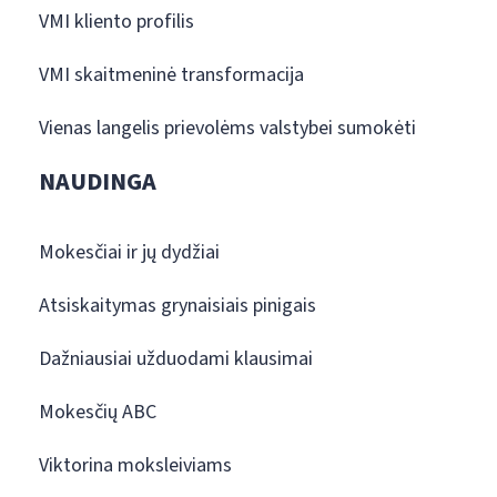
VMI kliento profilis
VMI skaitmeninė transformacija
Vienas langelis prievolėms valstybei sumokėti
NAUDINGA
Mokesčiai ir jų dydžiai
Atsiskaitymas grynaisiais pinigais
Dažniausiai užduodami klausimai
Mokesčių ABC
Viktorina moksleiviams