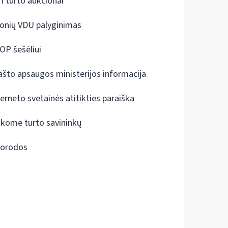
I turto aukcionai
onių VDU palyginimas
OP šešėliui
ašto apsaugos ministerijos informacija
terneto svetainės atitikties paraiška
škome turto savininkų
orodos