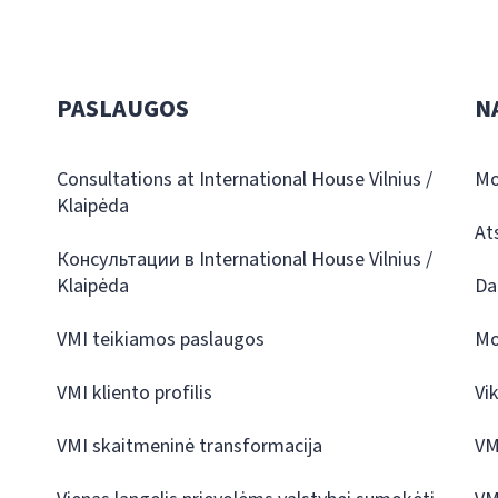
PASLAUGOS
N
Consultations at International House Vilnius /
Mo
Klaipėda
At
Консультации в International House Vilnius /
Klaipėda
Da
VMI teikiamos paslaugos
Mo
VMI kliento profilis
Vi
VMI skaitmeninė transformacija
VM