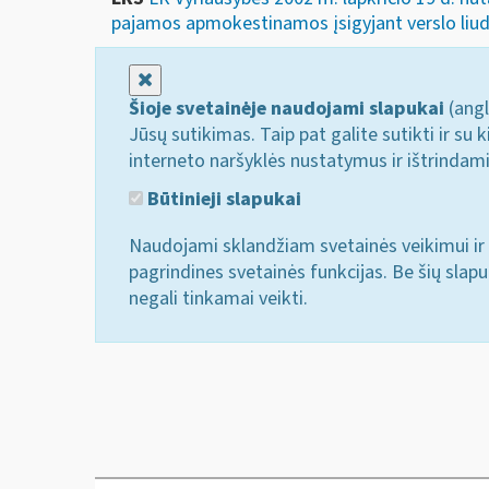
pajamos apmokestinamos įsigyjant verslo liudi
Uždaryti
Šioje svetainėje naudojami slapukai
(angl
Jūsų sutikimas. Taip pat galite sutikti ir s
interneto naršyklės nustatymus ir ištrindam
Būtinieji slapukai
Naudojami sklandžiam svetainės veikimui ir 
pagrindines svetainės funkcijas. Be šių slap
negali tinkamai veikti.