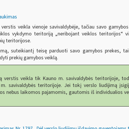
traukimas
 verstis veikla vienoje savivaldybėje, tačiau savo gamybos 
veiklos vykdymo teritoriją „neribojant veiklos teritorijos“ 
ių teritorijose.
jimą, suteikiantį teisę parduoti savo gamybos prekes, t
ykdyti prekių gamybos veiklą.
verstis veikla tik Kauno m. savivaldybės teritorijoje, tod
m. savivaldybės teritorijoje. Jei tokį verslo liudijimą įsi
mos nebus laikomos pajamomis, gautomis iš individualios veik
arimas Nr. 1797 „Dėl verslo liudijimų išdavimo gyventojams tai