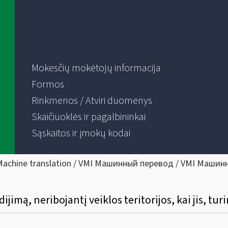
Mokesčių mokėtojų informacija
Formos
Rinkmenos / Atviri duomenys
Skaičiuoklės ir pagalbininkai
Sąskaitos ir įmokų kodai
Machine translation / VMI Машинный перевод / VMI Машин