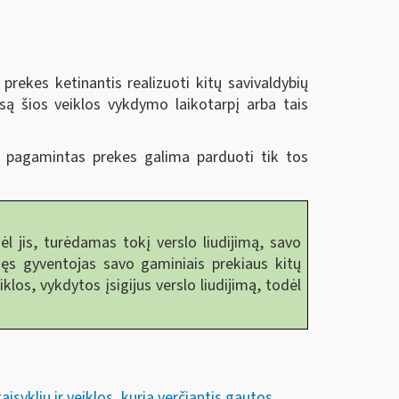
prekes ketinantis realizuoti kitų savivaldybių
visą šios veiklos vykdymo laikotarpį arba tais
ai pagamintas prekes galima parduoti tik tos
ėl jis, turėdamas tokį verslo liudijimą, savo
gijęs gyventojas savo gaminiais prekiaus kitų
los, vykdytos įsigijus verslo liudijimą, todėl
syklių ir veiklos, kuria verčiantis gautos