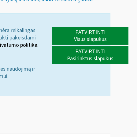
 nėra reikalingas
PATVIRTINTI
aukti pakeisdami
Visus slapukus
ivatumo politika.
PATVIRTINTI
Pasirinktus slapukus
nės naudojimą ir
mui.