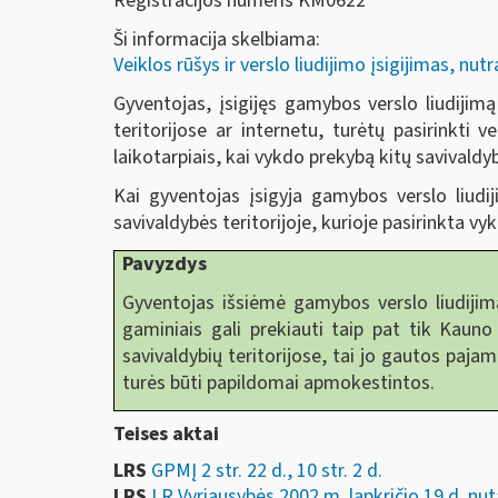
Registracijos numeris KM0622
Ši informacija skelbiama:
Veiklos rūšys ir verslo liudijimo įsigijimas, nu
Gyventojas, įsigijęs gamybos verslo liudijimą
teritorijose ar internetu, turėtų pasirinkti 
laikotarpiais, kai vykdo prekybą kitų savivaldyb
Kai gyventojas įsigyja gamybos verslo liudi
savivaldybės teritorijoje, kurioje pasirinkta v
Pavyzdys
Gyventojas išsiėmė gamybos verslo liudijimą 
gaminiais gali prekiauti taip pat tik Kauno 
savivaldybių teritorijose, tai jo gautos paja
turės būti papildomai apmokestintos.
Teises aktai
LRS
GPMĮ 2 str. 22 d., 10 str. 2 d.
LRS
LR Vyriausybės 2002 m. lapkričio 19 d. nut