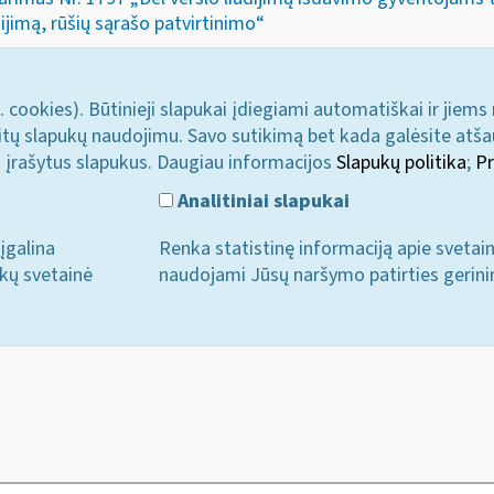
jimą, rūšių sąrašo patvirtinimo“
. cookies). Būtinieji slapukai įdiegiami automatiškai ir jiems
u kitų slapukų naudojimu. Savo sutikimą bet kada galėsite atš
i įrašytus slapukus. Daugiau informacijos
Slapukų politika
;
Pr
Analitiniai slapukai
įgalina
Renka statistinę informaciją apie svetai
ukų svetainė
naudojami Jūsų naršymo patirties gerini