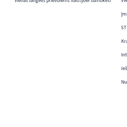
Vienas langelis prievolėms valstybei sumokėti
VM
Įm
ST
Kr
In
Ie
Nu