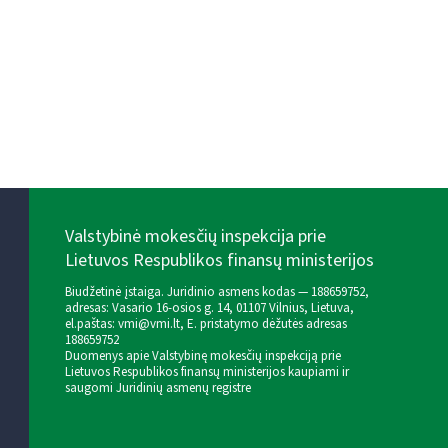
Valstybinė mokesčių inspekcija prie
Lietuvos Respublikos finansų ministerijos
Biudžetinė įstaiga. Juridinio asmens kodas — 188659752,
adresas: Vasario 16-osios g. 14, 01107 Vilnius, Lietuva,
el.paštas:
vmi@vmi.lt
, E. pristatymo dėžutės adresas
188659752
Duomenys apie Valstybinę mokesčių inspekciją prie
Lietuvos Respublikos finansų ministerijos kaupiami ir
saugomi Juridinių asmenų registre