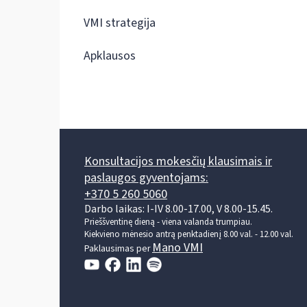
VMI strategija
Apklausos
Konsultacijos mokesčių klausimais ir
paslaugos gyventojams:
+370 5 260 5060
Darbo laikas: I-IV 8.00-17.00, V 8.00-15.45.
Prieššventinę dieną - viena valanda trumpiau.
Kiekvieno mėnesio antrą penktadienį 8.00 val. - 12.00 val.
Mano VMI
Paklausimas per