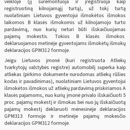
veikloje (jį suremontuoja ir įregistruoja kaip
registruotiną kilnojamąjį turtą), už tokį turtą
nuolatiniam Lietuvos gyventojui išmokėtos išmokos
laikomos B klasės išmokomis už kilnojamojo turto
pardavimą, nuo kurių neturi būti išskaičiuojamas
pajamų mokestis. Tokios B klasės išmokos
deklaruojamos metinėje gyventojams išmokėtų išmokų
deklaracijos GPM312 formoje.
Jeigu Lietuvos įmonė (kuri registruota Atliekų
tvarkytojų valstybės registre) automobilį superka kaip
atliekas (pirkimo dokumente nurodomas atliekų rūšies
kodas ir pavadinimas), nuolatiniam Lietuvos gyventojui
išmokėtos išmokos už atliekų pardavimą priskiriamos A
klasės pajamoms, nuo kurių įmonė privalo išskaičiuoti 5
proc. pajamų mokestį ir išmokas bei nuo jų išskaičiuotą
pajamų mokestį deklaruoti mėnesinėje deklaracijos
GPM313 formoje ir metinėje pajamų mokesčio
deklaracijos GPM312 formoje.