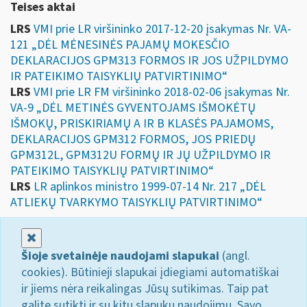
Teises aktai
LRS
VMI prie LR viršininko 2017-12-20 įsakymas Nr. VA-
121 „DĖL MĖNESINĖS PAJAMŲ MOKESČIO
DEKLARACIJOS GPM313 FORMOS IR JOS UŽPILDYMO
IR PATEIKIMO TAISYKLIŲ PATVIRTINIMO“
LRS
VMI prie LR FM viršininko 2018-02-06 įsakymas Nr.
VA-9 „DĖL METINĖS GYVENTOJAMS IŠMOKĖTŲ
IŠMOKŲ, PRISKIRIAMŲ A IR B KLASĖS PAJAMOMS,
DEKLARACIJOS GPM312 FORMOS, JOS PRIEDŲ
GPM312L, GPM312U FORMŲ IR JŲ UŽPILDYMO IR
PATEIKIMO TAISYKLIŲ PATVIRTINIMO“
LRS
LR aplinkos ministro 1999-07-14 Nr. 217 „DĖL
ATLIEKŲ TVARKYMO TAISYKLIŲ PATVIRTINIMO“
Uždaryti
Šioje svetainėje naudojami slapukai
(angl.
cookies). Būtinieji slapukai įdiegiami automatiškai
ir jiems nėra reikalingas Jūsų sutikimas. Taip pat
galite sutikti ir su kitų slapukų naudojimu. Savo