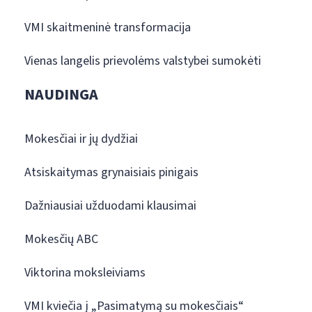
VMI skaitmeninė transformacija
Vienas langelis prievolėms valstybei sumokėti
NAUDINGA
Mokesčiai ir jų dydžiai
Atsiskaitymas grynaisiais pinigais
Dažniausiai užduodami klausimai
Mokesčių ABC
Viktorina moksleiviams
VMI kviečia į „Pasimatymą su mokesčiais“