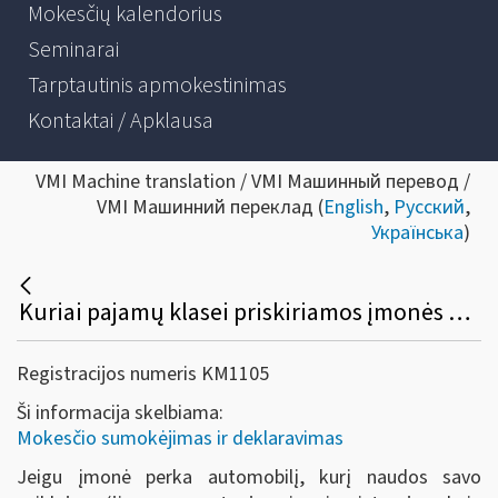
Mokesčių kalendorius
Seminarai
Tarptautinis apmokestinimas
Kontaktai / Apklausa
VMI Machine translation / VMI Машинный перевод /
VMI Машинний переклад (
English
,
Русский
,
Українська
)
Kuriai pajamų klasei priskiriamos įmonės nuolatiniam Lietuvos gyventojui išmokėtos išmokos už jai parduotą netinkamą eksploatuoti automobilį?
Registracijos numeris KM1105
Ši informacija skelbiama:
Mokesčio sumokėjimas ir deklaravimas
Jeigu įmonė perka automobilį, kurį naudos savo