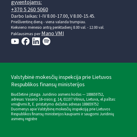
gyventojams:
+370 5 260 5060
Darbo laikas: I-IV 8.00-17.00, V 8.00-15.45.
Prieššventinę dieną - viena valanda trumpiau.
Kiekvieno mėnesio antrą penktadienį 8.00 val. - 12.00 val.
Mano VMI
Paklausimas per
Valstybinė mokesčių inspekcija prie Lietuvos
Respublikos finansų ministerijos
Biudžetinė įstaiga. Juridinio asmens kodas — 188659752,
adresas: Vasario 16-osios g. 14, 01107 Vilnius, Lietuva, el.paštas:
vmi@vmi.lt
, E. pristatymo dėžutės adresas 188659752
Duomenys apie Valstybinę mokesčių inspekciją prie Lietuvos
Respublikos finansų ministerijos kaupiami ir saugomi Juridinių
asmenų registre