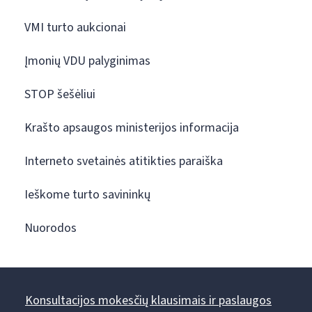
VMI turto aukcionai
Įmonių VDU palyginimas
STOP šešėliui
Krašto apsaugos ministerijos informacija
Interneto svetainės atitikties paraiška
Ieškome turto savininkų
Nuorodos
Konsultacijos mokesčių klausimais ir paslaugos