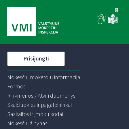
Prisijungti
Mokesčių mokėtojų informacija
Formos
Rinkmenos / Atviri duomenys
Skaičiuoklės ir pagalbininkai
Sąskaitos ir įmokų kodai
Mokesčių žinynas