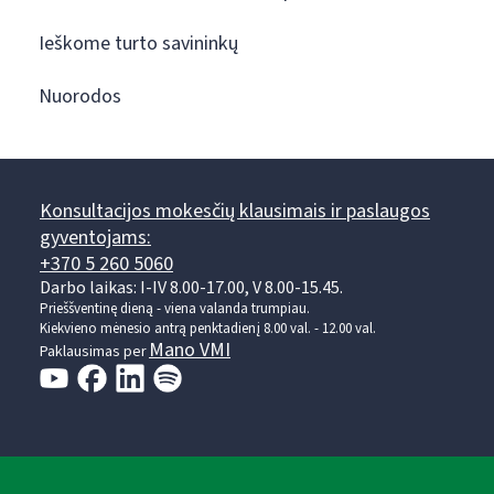
Ieškome turto savininkų
Nuorodos
Konsultacijos mokesčių klausimais ir paslaugos
gyventojams:
+370 5 260 5060
Darbo laikas: I-IV 8.00-17.00, V 8.00-15.45.
Prieššventinę dieną - viena valanda trumpiau.
Kiekvieno mėnesio antrą penktadienį 8.00 val. - 12.00 val.
Mano VMI
Paklausimas per