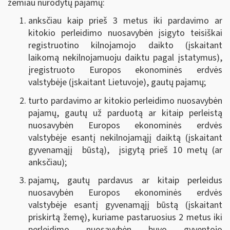
žemiau nurodytų pajamų:
anksčiau kaip prieš 3 metus iki pardavimo ar
kitokio perleidimo nuosavybėn įsigyto teisiškai
registruotino kilnojamojo daikto (įskaitant
laikomą nekilnojamuoju daiktu pagal įstatymus),
įregistruoto Europos ekonominės erdvės
valstybėje (įskaitant Lietuvoje), gautų pajamų;
turto pardavimo ar kitokio perleidimo nuosavybėn
pajamų, gautų už parduotą ar kitaip perleistą
nuosavybėn Europos ekonominės erdvės
valstybėje esantį nekilnojamąjį daiktą (įskaitant
gyvenamąjį būstą), įsigytą prieš 10 metų (ar
anksčiau);
pajamų, gautų pardavus ar kitaip perleidus
nuosavybėn Europos ekonominės erdvės
valstybėje esantį gyvenamąjį būstą (įskaitant
priskirtą žemę), kuriame pastaruosius 2 metus iki
perleidimo nuosavybėn buvo gyventojo