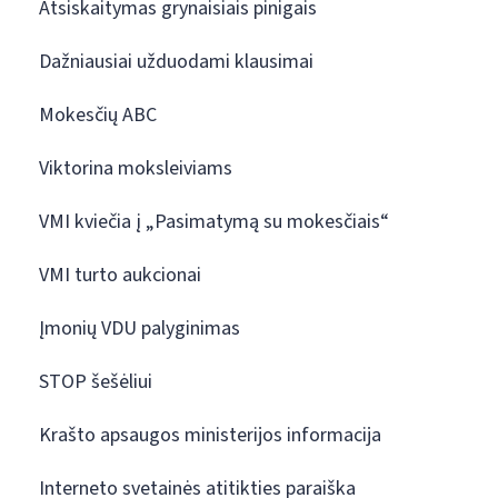
Atsiskaitymas grynaisiais pinigais
Dažniausiai užduodami klausimai
Mokesčių ABC
Viktorina moksleiviams
VMI kviečia į „Pasimatymą su mokesčiais“
VMI turto aukcionai
Įmonių VDU palyginimas
STOP šešėliui
Krašto apsaugos ministerijos informacija
Interneto svetainės atitikties paraiška