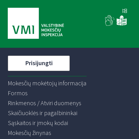
Prisijungti
Mokesčių mokėtojų informacija
Formos
Rinkmenos / Atviri duomenys
Skaičiuoklės ir pagalbininkai
Sąskaitos ir įmokų kodai
Mokesčių žinynas