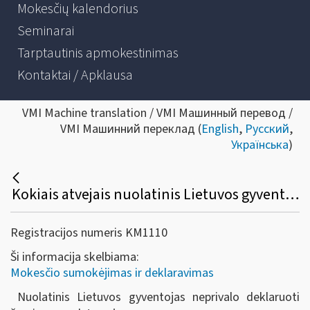
Mokesčių kalendorius
Seminarai
Tarptautinis apmokestinimas
Kontaktai / Apklausa
VMI Machine translation / VMI Машинный перевод /
VMI Машинний переклад (
English
,
Русский
,
Українська
)
Kokiais atvejais nuolatinis Lietuvos gyventojas neprivalo deklaruoti neapmokestinamųjų nekilnojamojo ir registruotino kilnojamojo turto pardavimo pajamų?
Registracijos numeris KM1110
Ši informacija skelbiama:
Mokesčio sumokėjimas ir deklaravimas
Nuolatinis Lietuvos gyventojas neprivalo deklaruoti