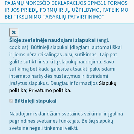
PAJAMŲ MOKESČIO DEKLARACIJOS GPM311 FORMOS
IR JOS PRIEDŲ FORMŲ IR JŲ UŽPILDYMO, PATEIKIMO
BEI TIKSLINIMO TAISYKLIŲ PATVIRTINIMO“
Uždaryti
Šioje svetainėje naudojami slapukai
(angl.
cookies). Būtinieji slapukai įdiegiami automatiškai
ir jiems nėra reikalingas Jūsų sutikimas. Taip pat
galite sutikti ir su kitų slapukų naudojimu. Savo
sutikimą bet kada galėsite atšaukti pakeisdami
interneto naršyklės nustatymus ir ištrindami
įrašytus slapukus. Daugiau informacijos
Slapukų
politika
;
Privatumo politika.
Būtinieji slapukai
Naudojami sklandžiam svetainės veikimui ir įgalina
pagrindines svetainės funkcijas. Be šių slapukų
svetainė negali tinkamai veikti.