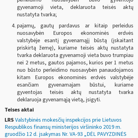
gyvenamoji vieta, deklaruota teisės aktų
nustatyta tvarka;
pajamų, gautų pardavus ar kitaip perleidus
nuosavybėn Europos ekonominės erdvės
valstybėje esantį gyvenamąjį būstą (įskaitant
priskirtą žemę), kuriame teisės aktų nustatyta
tvarka deklaruota gyvenamoji vieta buvo trumpiau
nei 2 metus, gautos pajamos, kurios per 1 metus
nuo būsto perleidimo nuosavybėn panaudojamos
kitam Europos ekonominės erdvės valstybėje
esančiam gyvenamajam būstui, kuriame
gyventojas teisės aktų nustatyta tvarka
deklaruoja gyvenamąją vietą, įsigyti.
Teises aktai
LRS
Valstybinės mokesčių inspekcijos prie Lietuvos
Respublikos finansų ministerijos viršininko 2019 m.
gruodžio 12 d. įsakymas Nr. VA-93 „DĖL PAVYZDINĖS