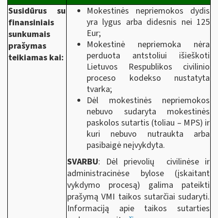
Susidūrus su
Mokestinės nepriemokos dydis
yra lygus arba didesnis nei 125
finansiniais
Eur;
sunkumais
Mokestinė nepriemoka nėra
prašymas
perduota antstoliui išieškoti
teikiamas kai:
Lietuvos Respublikos civilinio
proceso kodekso nustatyta
tvarka;
Dėl mokestinės nepriemokos
nebuvo sudaryta mokestinės
paskolos sutartis (toliau – MPS) ir
kuri nebuvo nutraukta arba
pasibaigė neįvykdyta.
SVARBU
: Dėl prievolių civilinėse ir
administracinėse bylose (įskaitant
vykdymo procesą) galima pateikti
prašymą VMI taikos sutarčiai sudaryti.
Informaciją apie taikos sutarties