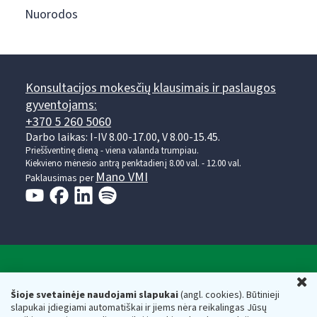
Nuorodos
Konsultacijos mokesčių klausimais ir paslaugos
gyventojams:
+370 5 260 5060
Darbo laikas: I-IV 8.00-17.00, V 8.00-15.45.
Prieššventinę dieną - viena valanda trumpiau.
Kiekvieno mėnesio antrą penktadienį 8.00 val. - 12.00 val.
Mano VMI
Paklausimas per
Valstybinė mokesčių inspekcija prie Lietuvos
U
Respublikos finansų ministerijos
Šioje svetainėje naudojami slapukai
(angl. cookies). Būtinieji
slapukai įdiegiami automatiškai ir jiems nėra reikalingas Jūsų