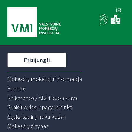
Prisijungti
Mokesčių mokėtojų informacija
Formos
Rinkmenos / Atviri duomenys
Skaičiuoklės ir pagalbininkai
Sąskaitos ir įmokų kodai
Mokesčių žinynas