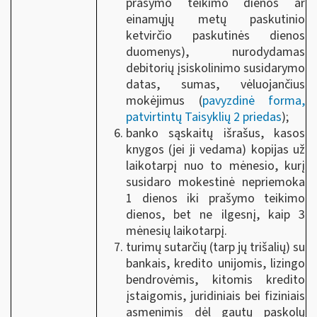
prašymo teikimo dienos ar
einamųjų metų paskutinio
ketvirčio paskutinės dienos
duomenys), nurodydamas
debitorių įsiskolinimo susidarymo
datas, sumas, vėluojančius
mokėjimus (
pavyzdinė forma,
patvirtintų Taisyklių 2 priedas
);
banko sąskaitų išrašus, kasos
knygos (jei ji vedama) kopijas už
laikotarpį nuo to mėnesio, kurį
susidaro mokestinė nepriemoka
1 dienos iki prašymo teikimo
dienos, bet ne ilgesnį, kaip 3
mėnesių laikotarpį.
turimų sutarčių (tarp jų trišalių) su
bankais, kredito unijomis, lizingo
bendrovėmis, kitomis kredito
įstaigomis, juridiniais bei fiziniais
asmenimis dėl gautų paskolų