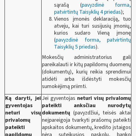
sąrašą (
pavyzdinė forma,
patvirtintų Taisyklių 4 priedas
);
Vienos įmonės deklaraciją, tuo
atveju, kai turi susijusių įmonių,
kurios sudaro Vieną įmonę
(
pavyzdinė forma, patvirtintų
Taisyklių 5 priedas
).
Mokesčių administratorius gali
pareikalauti ir kitų papildomų duomenų
(dokumentų), kurių reikia sprendimui
atidėti arba išdėstyti mokesčių
sumokėjimą priimti.
Ką daryti, jei
Jei gyventojas
neturi visų privalomų
gyventojas
pateikti anksčiau nurodytų
neturi visų
dokumentų
(pavyzdžiui, teisės aktai
privalomų
neįpareigoja tvarkyti prašomų pateikti
pateikti
apskaitos dokumentų, kredito įstaigos
papildomų
nėra suteikusios paskolų, banko