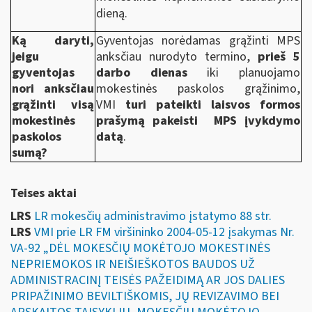
dieną.
Ką daryti,
Gyventojas norėdamas grąžinti MPS
jeigu
anksčiau nurodyto termino,
prieš 5
gyventojas
darbo dienas
iki planuojamo
nori anksčiau
mokestinės paskolos grąžinimo,
grąžinti visą
VMI
turi pateikti laisvos formos
mokestinės
prašymą pakeisti MPS įvykdymo
paskolos
datą
.
sumą?
Teises aktai
LRS
LR mokesčių administravimo įstatymo 88 str.
LRS
VMI prie LR FM viršininko 2004-05-12 įsakymas Nr.
VA-92 „DĖL MOKESČIŲ MOKĖTOJO MOKESTINĖS
NEPRIEMOKOS IR NEIŠIEŠKOTOS BAUDOS UŽ
ADMINISTRACINĮ TEISĖS PAŽEIDIMĄ AR JOS DALIES
PRIPAŽINIMO BEVILTIŠKOMIS, JŲ REVIZAVIMO BEI