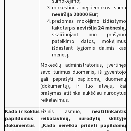
sumokėjimo;
mokestinės nepriemokos suma
neviršija 20000 Eur
;
prašomas mokėjimo išdėstymo
laikotarpis
neviršija 24 mėnesių
,
skaičiuojant nuo prašymo
pateikimo datos, mokėjimus
išdėstant lygiomis dalimis kas
mėnesį.
Mokesčių administratorius, įvertinęs
savo turimus duomenis, iš gyventojo
gali paprašyti papildomų duomenų
(dokumentų), ir tuo atveju, kai
prašymas atitinka aukščiau nurodytus
reikalavimus.
Kada ir kokius
Fizinis asmuo,
neatitinkantis
papildomus
reikalavimų, nurodytų skiltyje
dokumentus
„Kada nereikia pridėti papildomų