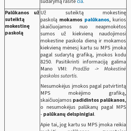
sudarymą rasite
čia
.
Palūkanos už
Už suteiktą mokestinę
suteiktą
paskolą
mokamos
palūkanos
, kurios
mokestinę
skaičiuojamos nuo neapmokėtos
paskolą
sumos už kiekvieną naudojimosi
mokestine paskola dieną ir mokamos
kiekvieną mėnesį kartu su MPS įmoka
pagal sudarytą grafiką, įmokos kodu
8250. Pasitikrinti informaciją galima
Mano VMI:
Pradžia -> Mokestinė
paskolos sutartis
.
Nesumokėjus įmokos pagal patvirtintą
MPS mokėjimo grafiką,
skaičiuojamos
padidintos palūkanos
,
o nesumokėjus palūkanų pagal MPS
-
palūkanų delspinigiai
.
Apie tai, jog kartu su MPS įmoka reikia