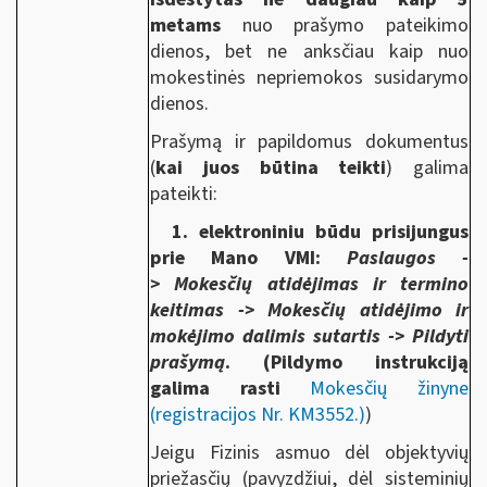
metams
nuo prašymo pateikimo
dienos, bet ne anksčiau kaip nuo
mokestinės nepriemokos susidarymo
dienos.
Prašymą ir papildomus dokumentus
(
kai juos būtina teikti
) galima
pateikti:
1. elektroniniu būdu prisijungus
prie Mano VMI:
Paslaugos -
> Mokesčių atidėjimas ir termino
keitimas -> Mokesčių atidėjimo ir
mokėjimo dalimis sutartis -> Pildyti
prašymą
. (Pildymo instrukciją
galima rasti
Mokesčių žinyne
(registracijos Nr. KM3552.)
)
Jeigu Fizinis asmuo dėl objektyvių
priežasčių (pavyzdžiui, dėl sisteminių