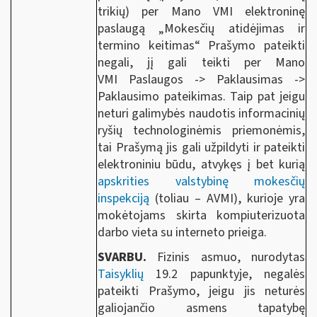
trikių) per Mano VMI elektroninę
paslaugą „Mokesčių atidėjimas ir
termino keitimas“ Prašymo pateikti
negali, jį gali teikti per Mano
VMI Paslaugos -> Paklausimas ->
Paklausimo pateikimas. Taip pat jeigu
neturi galimybės naudotis informacinių
ryšių technologinėmis priemonėmis,
tai Prašymą jis gali užpildyti ir pateikti
elektroniniu būdu, atvykęs į bet kurią
apskrities valstybinę mokesčių
inspekciją
(toliau – AVMI), kurioje yra
mokėtojams skirta kompiuterizuota
darbo vieta su interneto prieiga.
SVARBU.
Fizinis asmuo, nurodytas
Taisyklių
19.2 papunktyje, negalės
pateikti Prašymo, jeigu jis neturės
galiojančio asmens tapatybę