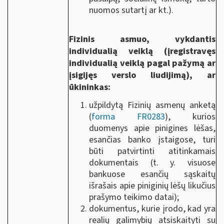
nuomos sutartį ar kt.).
Fizinis asmuo, vykdantis
individualią veiklą (įregistravęs
individualią veiklą pagal pažymą ar
įsigijęs verslo liudijimą), ar
ūkininkas:
užpildytą Fizinių asmenų anketą
(
forma FR0283
), kurios
duomenys apie pinigines lėšas,
esančias banko įstaigose, turi
būti patvirtinti atitinkamais
dokumentais (t. y. visuose
bankuose esančių sąskaitų
išrašais apie piniginių lėšų likučius
prašymo teikimo datai);
dokumentus, kurie įrodo, kad yra
realių galimybių atsiskaityti su