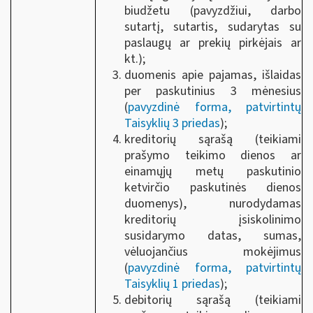
biudžetu (pavyzdžiui, darbo
sutartį, sutartis, sudarytas su
paslaugų ar prekių pirkėjais ar
kt.);
duomenis apie pajamas, išlaidas
per paskutinius 3 mėnesius
(
pavyzdinė forma, patvirtintų
Taisyklių 3 priedas
);
kreditorių sąrašą (teikiami
prašymo teikimo dienos ar
einamųjų metų paskutinio
ketvirčio paskutinės dienos
duomenys), nurodydamas
kreditorių įsiskolinimo
susidarymo datas, sumas,
vėluojančius mokėjimus
(
pavyzdinė forma, patvirtintų
Taisyklių 1 priedas
);
debitorių sąrašą (teikiami