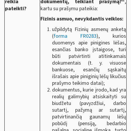
reikia
dokumentų, teikiant prašymą?“
,
pateikti?
kartu su prašymu pateikia:
Fizinis asmuo, nevykdantis veiklos:
užpildytą Fizinių asmenų anketą
(
forma FR0283
), kurios
duomenys apie pinigines lėšas,
esančias banko įstaigose, turi
būti patvirtinti atitinkamais
dokumentais (t. y. visuose
bankuose, esančių sąskaitų
išrašais apie piniginių lėšų likučius
prašymo teikimo datai);
dokumentus, kurie įrodo, kad yra
realių galimybių atsiskaityti su
biudžetu (pavyzdžiui, darbo
sutartį, pažymą ar sutartį,
patvirtinančią gaunamų lėšų
pobūdį (pensiją, bedarbio
pašalpą, socialinę išmoką, turto