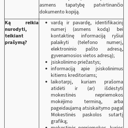
asmens tapatybę patvirtinančio
dokumento kopiją.
Ką reikia
vardą ir pavardę, identifikacinį
nurodyti,
numerį (asmens kodą) bei
teikiant
kontaktinę informaciją ryšiui
prašymą?
palaikyti (telefono numerį,
elektroninio pašto adresą,
gyvenamosios vietos adresą);
įsiskolinimo priežastys;
informaciją apie įsiskolinimus
kitiems kreditoriams;
laikotarpį, kuriam prašoma
atidėti ir (ar) išdėstyti
mokestinės nepriemokos
mokėjimo terminą, arba
pageidaujamą atsiskaitymo pagal
Mokestinės paskolos sutartį
grafiką;
mokestinės nepriemokos, kurios