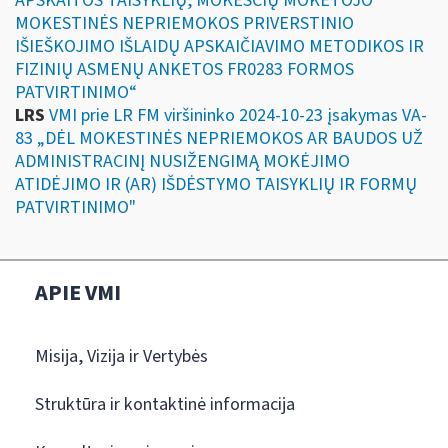
APSKAITOS TAISYKLIŲ, MOKESČIŲ MOKĖTOJO
MOKESTINĖS NEPRIEMOKOS PRIVERSTINIO
IŠIEŠKOJIMO IŠLAIDŲ APSKAIČIAVIMO METODIKOS IR
FIZINIŲ ASMENŲ ANKETOS FR0283 FORMOS
PATVIRTINIMO“
LRS
VMI prie LR FM viršininko 2024-10-23 įsakymas VA-
83 „DĖL MOKESTINĖS NEPRIEMOKOS AR BAUDOS UŽ
ADMINISTRACINĮ NUSIŽENGIMĄ MOKĖJIMO
ATIDĖJIMO IR (AR) IŠDĖSTYMO TAISYKLIŲ IR FORMŲ
PATVIRTINIMO"
APIE VMI
Misija, Vizija ir Vertybės
Struktūra ir kontaktinė informacija