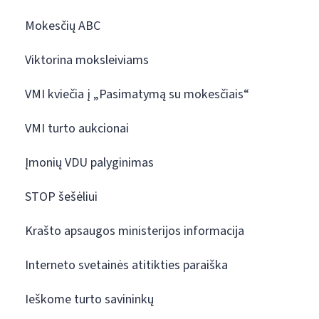
Mokesčių ABC
Viktorina moksleiviams
VMI kviečia į „Pasimatymą su mokesčiais“
VMI turto aukcionai
Įmonių VDU palyginimas
STOP šešėliui
Krašto apsaugos ministerijos informacija
Interneto svetainės atitikties paraiška
Ieškome turto savininkų