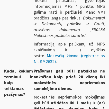
mokėti palūkanas, gyventojas
informuojamas MPS 4 punkte. MPS
galima rasti ir peržiūrėti Mano VMI
pradžios lange pasirinkus:
Dokumentai
-> Dokumentų paieška -> Gauti,
atsivėrus dokumentą „FR0284
Mokestinės paskolos sutartis“
.
Informaciją apie palūkanų už MPS
skaičiavimą ir jų dydžius
rasite
Mokesčių žinyne (registracijos
Nr. KM2632)
.
Kada, kokiam
Prašymas gali būti pateiktas ne
terminui ir
anksčiau kaip prieš 20 dienų iki
kaip
mokestinės nepriemokos
teikiamas
sumokėjimo dienos.
prašymas?
Mokestinės nepriemokos mokėjimas
gali būti
atidėtas iki 1 metų ir (ar)
išdėstytas ne daugiau kaip 5