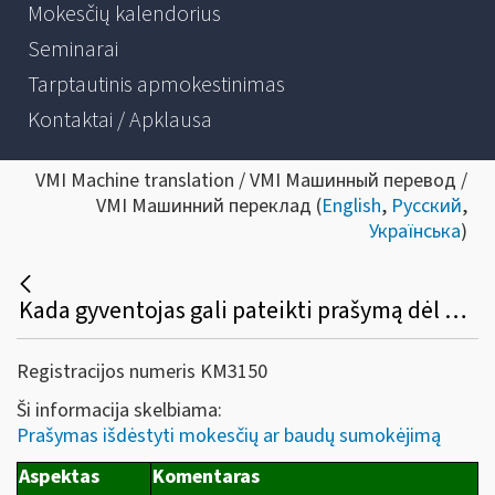
Mokesčių kalendorius
Seminarai
Tarptautinis apmokestinimas
Kontaktai / Apklausa
VMI Machine translation / VMI Машинный перевод /
VMI Машинний переклад (
English
,
Русский
,
Українська
)
Kada gyventojas gali pateikti prašymą dėl mokesčių (gyventojų pajamų, žemės ar kt.) mokėjimo išdėstymo dalimis ar termino atidėjimo? Kokia prašymo pateikimo tvarka ir koks sprendimo priėmimo terminas?
Registracijos numeris KM3150
Ši informacija skelbiama:
Prašymas išdėstyti mokesčių ar baudų sumokėjimą
Aspektas
Komentaras