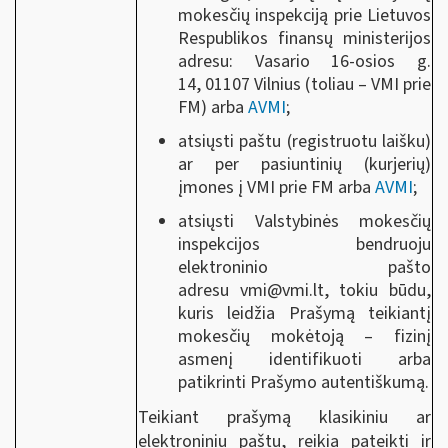
mokesčių inspekciją prie Lietuvos
Respublikos finansų ministerijos
adresu: Vasario 16-osios g.
14, 01107 Vilnius (toliau ‒ VMI prie
FM) arba
AVMI
;
atsiųsti paštu (registruotu laišku)
ar per pasiuntinių (kurjerių)
įmones į VMI prie FM arba
AVMI
;
atsiųsti Valstybinės mokesčių
inspekcijos bendruoju
elektroninio pašto
adresu
vmi@vmi.lt
, tokiu būdu,
kuris leidžia Prašymą teikiantį
mokesčių mokėtoją ‒ fizinį
asmenį identifikuoti arba
patikrinti Prašymo autentiškumą.
Teikiant prašymą klasikiniu ar
elektroniniu paštu, reikia pateikti ir