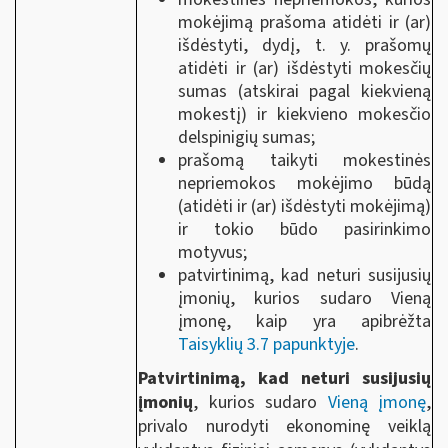
mokėjimą prašoma atidėti ir (ar)
išdėstyti, dydį, t. y. prašomų
atidėti ir (ar) išdėstyti mokesčių
sumas (atskirai pagal kiekvieną
mokestį) ir kiekvieno mokesčio
delspinigių sumas;
prašomą taikyti mokestinės
nepriemokos mokėjimo būdą
(atidėti ir (ar) išdėstyti mokėjimą)
ir tokio būdo pasirinkimo
motyvus;
patvirtinimą, kad neturi susijusių
įmonių, kurios sudaro Vieną
įmonę, kaip yra apibrėžta
Taisyklių 3.7 papunktyje
.
Patvirtinimą, kad neturi susijusių
įmonių
, kurios sudaro
Vieną įmonę
,
privalo nurodyti ekonominę veiklą