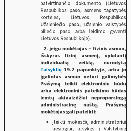
patvirtinančio dokumento (Lietuvos
Respublikos paso, asmens tapatybės
kortelės, Lietuvos Respublikos
Užsieniečio paso, užsienio valstybės
piliečio paso arba leidimo gyventi
Lietuvos Respublikoje).
2. jeigu mokėtojas – fizinis asmuo,
išskyrus fizinį asmenį, vykdantį
individualią veiklą, nurodytą
Taisyklių
19.2 papunktyje, arba jo
įgaliotas asmuo neturi galimybės
Prašymą teikti elektroniniu būdu
arba elektroninis pateikimo būdas
lemtų akivaizdžiai neproporcingą
administracinę naštą, Prašymą
mokėtojas gali pateikti:
įteikti mokesčių administratoriui
tiesiogiai, atvykęs į Valstybinę