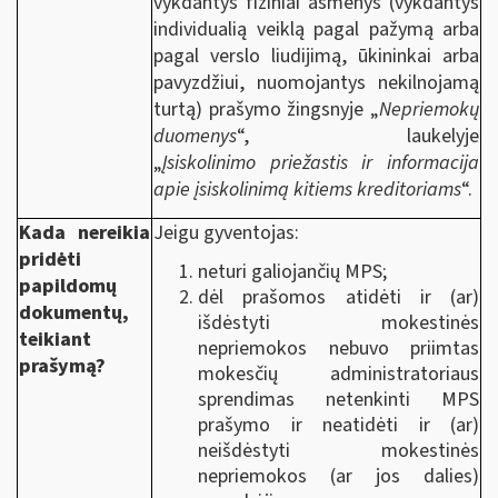
vykdantys fiziniai asmenys (vykdantys
individualią veiklą pagal pažymą arba
pagal verslo liudijimą, ūkininkai arba
pavyzdžiui, nuomojantys nekilnojamą
turtą) prašymo žingsnyje „
Nepriemokų
duomenys
“, laukelyje
„
Įsiskolinimo priežastis ir informacija
apie įsiskolinimą kitiems kreditoriams
“.
Kada nereikia
Jeigu gyventojas:
pridėti
neturi galiojančių MPS;
papildomų
dėl prašomos atidėti ir (ar)
dokumentų,
išdėstyti mokestinės
teikiant
nepriemokos nebuvo priimtas
prašymą?
mokesčių administratoriaus
sprendimas netenkinti MPS
prašymo ir neatidėti ir (ar)
neišdėstyti mokestinės
nepriemokos (ar jos dalies)