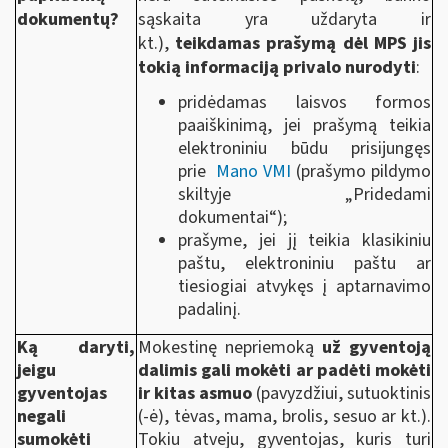
dokumentų?
sąskaita yra uždaryta ir
kt.),
teikdamas prašymą dėl MPS jis
tokią informaciją privalo nurodyti
:
pridėdamas laisvos formos
paaiškinimą, jei prašymą teikia
elektroniniu būdu prisijungęs
prie
Mano VMI
(prašymo pildymo
skiltyje „Pridedami
dokumentai“);
prašyme, jei jį teikia klasikiniu
paštu, elektroniniu paštu ar
tiesiogiai atvykęs į aptarnavimo
padalinį.
Ką daryti,
Mokestinę nepriemoką
už gyventoją
jeigu
dalimis gali mokėti ar padėti mokėti
gyventojas
ir kitas asmuo
(pavyzdžiui, sutuoktinis
negali
(-ė), tėvas, mama, brolis, sesuo ar kt.).
sumokėti
Tokiu atveju, gyventojas, kuris turi