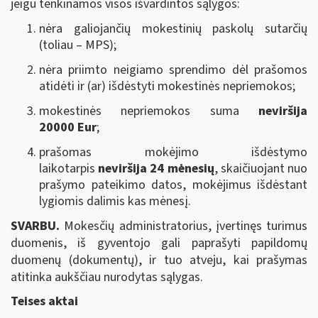
jeigu tenkinamos visos išvardintos sąlygos:
nėra galiojančių mokestinių paskolų sutarčių
(toliau – MPS);
nėra priimto neigiamo sprendimo dėl prašomos
atidėti ir (ar) išdėstyti mokestinės nepriemokos;
mokestinės nepriemokos suma
neviršija
20000 Eur
;
prašomas mokėjimo išdėstymo
laikotarpis
neviršija 24 mėnesių
, skaičiuojant nuo
prašymo pateikimo datos, mokėjimus išdėstant
lygiomis dalimis kas mėnesį.
SVARBU.
Mokesčių administratorius, įvertinęs turimus
duomenis, iš gyventojo gali paprašyti papildomų
duomenų (dokumentų), ir tuo atveju, kai prašymas
atitinka aukščiau nurodytas sąlygas.
Teises aktai