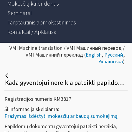
Mokesčių kalendorius
Seminarai
Tarptautinis apmokestinimas
Kontaktai / Apklausa
VMI Machine translation / VMI Машинный перевод /
VMI Машинний переклад (
English
,
Русский
,
Українська
)
Kada gyventojui nereikia pateikti papildomų dokumentų, teikiant prašymą dėl mokesčių (gyventojų pajamų, žemės ar kt.) mokėjimo išdėstymo dalimis?
Registracijos numeris KM3817
Ši informacija skelbiama:
Prašymas išdėstyti mokesčių ar baudų sumokėjimą
Papildomų dokumentų gyventojui pateikti nereikia,