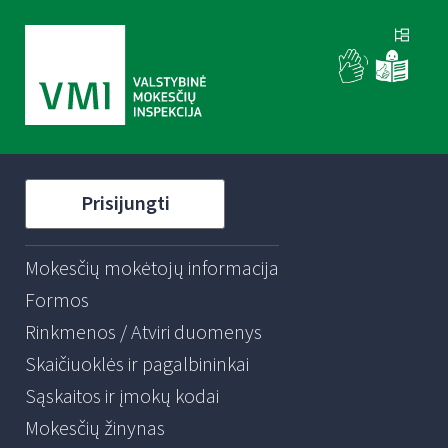
Prisijungti
Mokesčių mokėtojų informacija
Formos
Rinkmenos / Atviri duomenys
Skaičiuoklės ir pagalbininkai
Sąskaitos ir įmokų kodai
Mokesčių žinynas