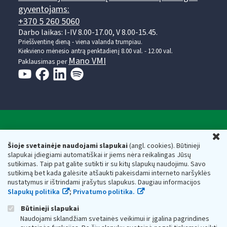
gyventojams:
+370 5 260 5060
Darbo laikas: I-IV 8.00-17.00, V 8.00-15.45.
Prieššventinę dieną - viena valanda trumpiau.
Kiekvieno mėnesio antrą penktadienį 8.00 val. - 12.00 val.
Mano VMI
Paklausimas per
Valstybinė mokesčių inspekcija prie Lietuvos
U
Respublikos finansų ministerijos
Šioje svetainėje naudojami slapukai
(angl. cookies). Būtinieji
slapukai įdiegiami automatiškai ir jiems nėra reikalingas Jūsų
Biudžetinė įstaiga. Juridinio asmens kodas — 188659752,
sutikimas. Taip pat galite sutikti ir su kitų slapukų naudojimu. Savo
adresas: Vasario 16-osios g. 14, 01107 Vilnius, Lietuva, el.paštas:
sutikimą bet kada galėsite atšaukti pakeisdami interneto naršyklės
vmi@vmi.lt
, E. pristatymo dėžutės adresas 188659752
nustatymus ir ištrindami įrašytus slapukus. Daugiau informacijos
Duomenys apie Valstybinę mokesčių inspekciją prie Lietuvos
Slapukų politika
;
Privatumo politika.
Respublikos finansų ministerijos kaupiami ir saugomi Juridinių
asmenų registre
Būtinieji slapukai
Naudojami sklandžiam svetainės veikimui ir įgalina pagrindines