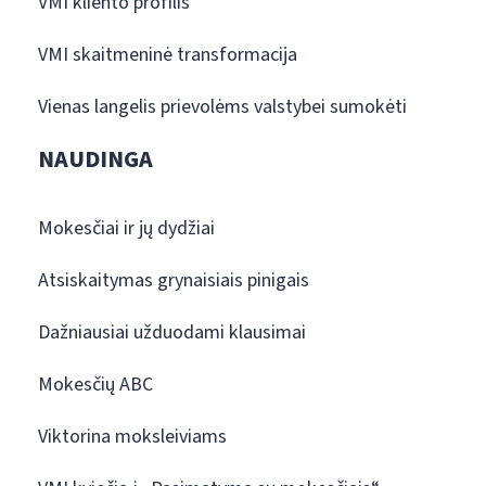
VMI kliento profilis
VMI skaitmeninė transformacija
Vienas langelis prievolėms valstybei sumokėti
NAUDINGA
Mokesčiai ir jų dydžiai
Atsiskaitymas grynaisiais pinigais
Dažniausiai užduodami klausimai
Mokesčių ABC
Viktorina moksleiviams