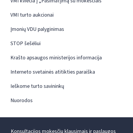
VMI kviečia į „Pasimatymą su mokesčiais“
VMI turto aukcionai
Įmonių VDU palyginimas
STOP šešėliui
Krašto apsaugos ministerijos informacija
Interneto svetainės atitikties paraiška
Ieškome turto savininkų
Nuorodos
Konsultacijos mokesčių klausimais ir paslaugos