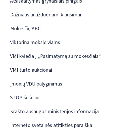
Atsiskaitymas grynaisiais pinigais
Dažniausiai užduodami klausimai
Mokesčių ABC
Viktorina moksleiviams
VMI kviečia į „Pasimatymą su mokesčiais“
VMI turto aukcionai
Įmonių VDU palyginimas
STOP šešėliui
Krašto apsaugos ministerijos informacija
Interneto svetainės atitikties paraiška