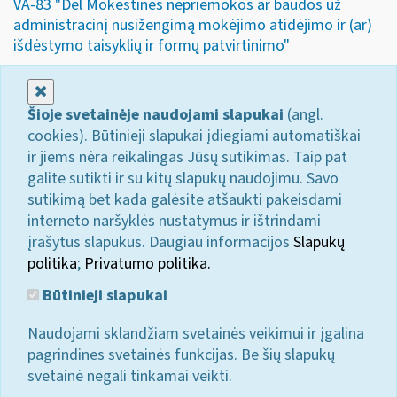
VA-83 "Dėl Mokestinės nepriemokos ar baudos už
administracinį nusižengimą mokėjimo atidėjimo ir (ar)
išdėstymo taisyklių ir formų patvirtinimo"
Uždaryti
Šioje svetainėje naudojami slapukai
(angl.
cookies). Būtinieji slapukai įdiegiami automatiškai
ir jiems nėra reikalingas Jūsų sutikimas. Taip pat
galite sutikti ir su kitų slapukų naudojimu. Savo
sutikimą bet kada galėsite atšaukti pakeisdami
interneto naršyklės nustatymus ir ištrindami
įrašytus slapukus. Daugiau informacijos
Slapukų
politika
;
Privatumo politika.
Būtinieji slapukai
Naudojami sklandžiam svetainės veikimui ir įgalina
pagrindines svetainės funkcijas. Be šių slapukų
svetainė negali tinkamai veikti.