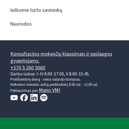
Ieškome turto savininkų
Nuorodos
Konsultacijos mokesčių klausimais ir paslaugos
gyventojams:
+370 5 260 5060
Darbo laikas: I-IV 8.00-17.00, V 8.00-15.45.
Prieššventinę dieną - viena valanda trumpiau.
Kiekvieno mėnesio antrą penktadienį 8.00 val. - 12.00 val.
Mano VMI
Paklausimas per