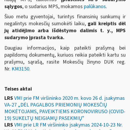
sąlygos
, o sudarius MPS, mokamos
palūkanos
.
Šiuo metu gyventojai, turintys finansinių sunkumų ir
negalintys mokesčių sumokėti laiku,
gali kreiptis dėl
jų atidėjimo arba išdėstymo dalimis t. y., MPS
sudarymo įprasta tvarka.
Daugiau informacijos, kaip pateikti prašymą bei
papildomų dokumentų, kuriuos reikia pateikti kartu su
prašymu, sąrašą, rasite Mokesčių žinyno DUK reg.
Nr.
KM3150
.
Teises aktai
LRS
VMI prie FM viršininko 2020 m. kovo 26 d. įsakymas
VA-27 „DĖL PAGALBOS PRIEMONIŲ MOKESČIŲ
MOKĖTOJAMS, PAVEIKTIEMS KORONOVIRUSO (COVID-
19) SUKELTŲ NEIGIAMŲ PASEKMIŲ"
LRS
VMI prie LR FM viršininko įsakymas 2024-10-23 Nr.