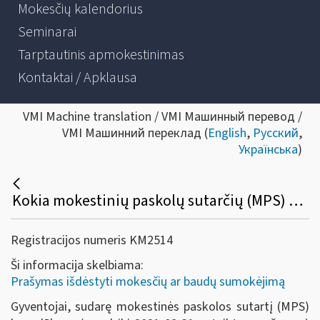
Mokesčių kalendorius
Seminarai
Tarptautinis apmokestinimas
Kontaktai / Apklausa
VMI Machine translation / VMI Машинный перевод /
VMI Машинний переклад (
English
,
Русский
,
Українська
)
Kokia mokestinių paskolų sutarčių (MPS) be palūkanų pakeitimo ir vykdymo tvarka gyventojams, kurių nesumokėtų mokesčių sumos buvo išdėstytos / atidėtos dėl COVID-19?
Registracijos numeris KM2514
Ši informacija skelbiama:
Prašymas išdėstyti mokesčių ar baudų sumokėjimą
Gyventojai, sudarę mokestinės paskolos sutartį (MPS)