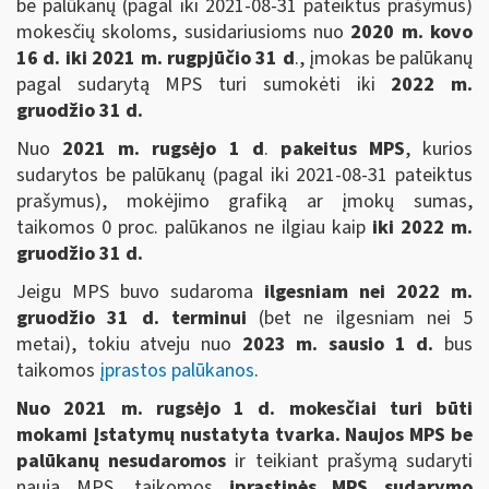
be palūkanų (pagal iki 2021-08-31 pateiktus prašymus)
mokesčių skoloms, susidariusioms nuo
2020 m. kovo
16 d. iki 2021 m. rugpjūčio 31 d
., įmokas be palūkanų
pagal sudarytą MPS turi sumokėti iki
2022 m.
gruodžio 31 d.
Nuo
2021 m. rugsėjo 1 d
.
pakeitus MPS
, kurios
sudarytos be palūkanų (pagal iki 2021-08-31 pateiktus
prašymus), mokėjimo grafiką ar įmokų sumas,
taikomos 0 proc. palūkanos ne ilgiau kaip
iki 2022 m.
gruodžio 31 d.
Jeigu MPS buvo sudaroma
ilgesniam nei 2022 m.
gruodžio 31 d. terminui
(bet ne ilgesniam nei 5
metai), tokiu atveju nuo
2023 m. sausio 1 d.
bus
taikomos
įprastos palūkanos
.
Nuo 2021 m. rugsėjo 1 d. mokesčiai turi būti
mokami Įstatymų nustatyta tvarka. Naujos MPS be
palūkanų nesudaromos
ir teikiant prašymą sudaryti
naują MPS, taikomos
įprastinės MPS sudarymo