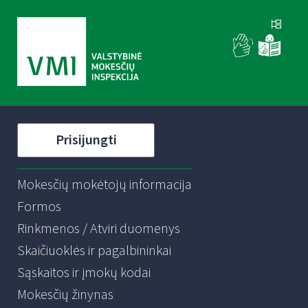
Prisijungti
Mokesčių mokėtojų informacija
Formos
Rinkmenos / Atviri duomenys
Skaičiuoklės ir pagalbininkai
Sąskaitos ir įmokų kodai
Mokesčių žinynas