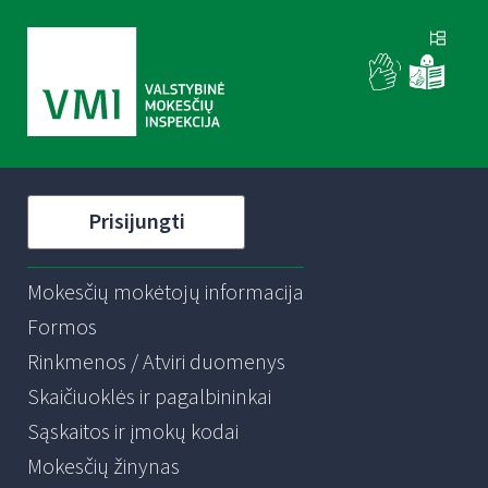
Prisijungti
Mokesčių mokėtojų informacija
Formos
Rinkmenos / Atviri duomenys
Skaičiuoklės ir pagalbininkai
Sąskaitos ir įmokų kodai
Mokesčių žinynas