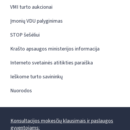
VMI turto aukcionai
Įmonių VDU palyginimas
STOP šešėliui
Krašto apsaugos ministerijos informacija
Interneto svetainės atitikties paraiška
Ieškome turto savininkų
Nuorodos
Konsultacijos mokesčių klausimais ir paslaugos
gyventojams: