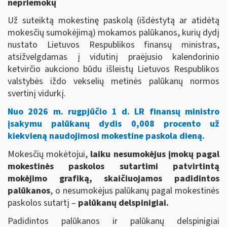
nepriemokų
Už suteiktą mokestinę paskolą (išdėstytą ar atidėtą
mokesčių sumokėjimą) mokamos palūkanos, kurių dydį
nustato Lietuvos Respublikos finansų ministras,
atsižvelgdamas į vidutinį praėjusio kalendorinio
ketvirčio aukciono būdu išleistų Lietuvos Respublikos
valstybės iždo vekselių metinės palūkanų normos
svertinį vidurkį.
Nuo 2026 m. rugpjūčio 1 d. LR finansų ministro
įsakymu palūkanų dydis
0,008 procento už
kiekvieną naudojimosi mokestine paskola dieną.
Mokesčių mokėtojui,
laiku nesumokėjus įmokų pagal
mokestinės paskolos sutartimi patvirtintą
mokėjimo grafiką, skaičiuojamos padidintos
palūkanos
, o nesumokėjus palūkanų pagal mokestinės
paskolos sutartį –
palūkanų delspinigiai.
Padidintos palūkanos ir palūkanų delspinigiai