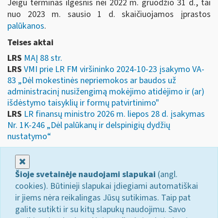
Jeigu terminas ilgesnis nei 2022 m. gruodžio 31 d., tai
nuo 2023 m. sausio 1 d. skaičiuojamos įprastos
palūkanos
.
Teises aktai
LRS
MAĮ 88 str.
LRS
VMI prie LR FM viršininko 2024-10-23 įsakymo VA-
83 „Dėl mokestinės nepriemokos ar baudos už
administracinį nusižengimą mokėjimo atidėjimo ir (ar)
išdėstymo taisyklių ir formų patvirtinimo"
LRS
LR finansų ministro 2026 m. liepos 28 d. įsakymas
Nr. 1K-246 „Dėl palūkanų ir delspinigių dydžių
nustatymo“
Uždaryti
Šioje svetainėje naudojami slapukai
(angl.
cookies). Būtinieji slapukai įdiegiami automatiškai
ir jiems nėra reikalingas Jūsų sutikimas. Taip pat
galite sutikti ir su kitų slapukų naudojimu. Savo