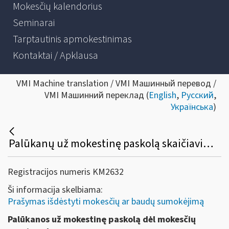
Mokesčių kalendorius
Seminarai
Tarptautinis apmokestinimas
Kontaktai / Apklausa
VMI Machine translation / VMI Машинный перевод /
VMI Машинний переклад (
English
,
Русский
,
Українська
)
Palūkanų už mokestinę paskolą skaičiavimas ir jų dydžiai
Registracijos numeris KM2632
Ši informacija skelbiama:
Prašymas išdėstyti mokesčių ar baudų sumokėjimą
Palūkanos už mokestinę paskolą dėl mokesčių