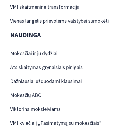
VMI skaitmeninė transformacija
Vienas langelis prievolėms valstybei sumokėti
NAUDINGA
Mokesčiai ir jų dydžiai
Atsiskaitymas grynaisiais pinigais
Dažniausiai užduodami klausimai
Mokesčių ABC
Viktorina moksleiviams
VMI kviečia į „Pasimatymą su mokesčiais“