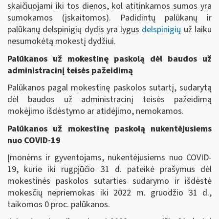
skaičiuojami iki tos dienos, kol atitinkamos sumos yra
sumokamos (įskaitomos). Padidintų palūkanų ir
palūkanų delspinigių dydis yra lygus
delspinigių
už laiku
nesumokėtą mokestį dydžiui.
Palūkanos už mokestinę paskolą dėl baudos už
administracinį teisės pažeidimą
Palūkanos pagal mokestinę paskolos sutartį, sudarytą
dėl baudos už administracinį teisės pažeidimą
mokėjimo išdėstymo ar atidėjimo, nemokamos.
Palūkanos už mokestinę paskolą nukentėjusiems
nuo COVID-19
Įmonėms ir gyventojams, nukentėjusiems nuo COVID-
19, kurie iki rugpjūčio 31 d. pateikė prašymus dėl
mokestinės paskolos sutarties sudarymo ir išdėstė
mokesčių nepriemokas iki 2022 m. gruodžio 31 d.,
taikomos 0 proc. palūkanos.