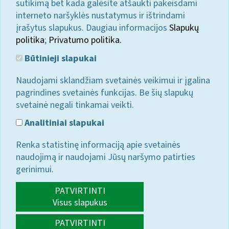
sutikimą bet kada galėsite atšaukti pakeisdami
interneto naršyklės nustatymus ir ištrindami
įrašytus slapukus. Daugiau informacijos
Slapukų
politika
;
Privatumo politika.
Būtinieji slapukai
Naudojami sklandžiam svetainės veikimui ir įgalina
pagrindines svetainės funkcijas. Be šių slapukų
svetainė negali tinkamai veikti.
Analitiniai slapukai
Renka statistinę informaciją apie svetainės
naudojimą ir naudojami Jūsų naršymo patirties
gerinimui.
PATVIRTINTI
Visus slapukus
PATVIRTINTI