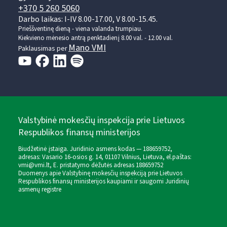
+370 5 260 5060
Darbo laikas: I-IV 8.00-17.00, V 8.00-15.45.
Prieššventinę dieną - viena valanda trumpiau.
Kiekvieno mėnesio antrą penktadienį 8.00 val. - 12.00 val.
Mano VMI
Paklausimas per
Valstybinė mokesčių inspekcija prie Lietuvos
Respublikos finansų ministerijos
Biudžetinė įstaiga. Juridinio asmens kodas — 188659752,
adresas: Vasario 16-osios g. 14, 01107 Vilnius, Lietuva, el.paštas:
vmi@vmi.lt
, E. pristatymo dėžutės adresas 188659752
Duomenys apie Valstybinę mokesčių inspekciją prie Lietuvos
Respublikos finansų ministerijos kaupiami ir saugomi Juridinių
asmenų registre