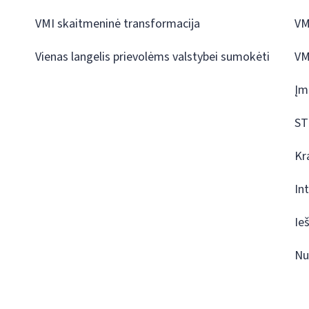
VMI skaitmeninė transformacija
VM
Vienas langelis prievolėms valstybei sumokėti
VM
Įm
ST
Kr
In
Ie
Nu