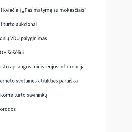
I kviečia į „Pasimatymą su mokesčiais“
I turto aukcionai
onių VDU palyginimas
OP šešėliui
ašto apsaugos ministerijos informacija
terneto svetainės atitikties paraiška
škome turto savininkų
orodos