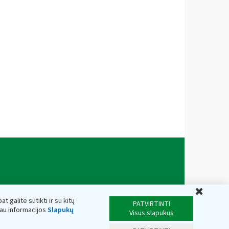
Uždar
t galite sutikti ir su kitų
PATVIRTINTI
iau informacijos
Slapukų
Visus slapukus