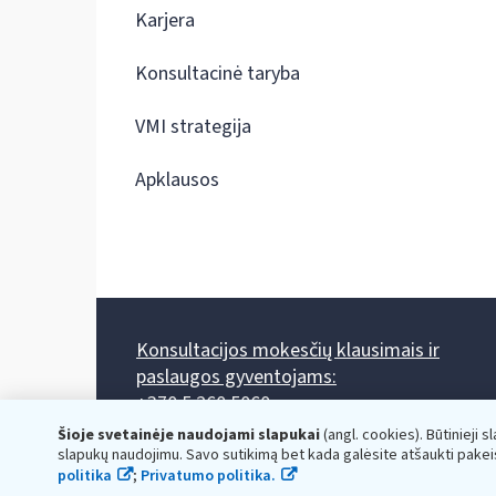
Karjera
Konsultacinė taryba
VMI strategija
Apklausos
Konsultacijos mokesčių klausimais ir
paslaugos gyventojams:
+370 5 260 5060
Darbo laikas: I-IV 8.00-17.00, V 8.00-15.45.
Šioje svetainėje naudojami slapukai
(angl. cookies). Būtinieji s
Prieššventinę dieną - viena valanda trumpiau.
slapukų naudojimu. Savo sutikimą bet kada galėsite atšaukti pakei
Kiekvieno mėnesio antrą penktadienį 8.00 val. - 12.00 val.
politika
;
Privatumo politika.
Mano VMI
Paklausimas per