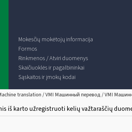
Mokesčių mokėtojų informacija
Formos
Rinkmenos / Atviri duomenys
Skaičiuoklės ir pagalbininkai
Sąskaitos ir įmokų kodai
Machine translation / VMI Машинный перевод / VMI Машин
s iš karto užregistruoti kelių važtaraščių duom