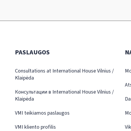
PASLAUGOS
N
Consultations at International House Vilnius /
Mo
Klaipėda
At
Консультации в International House Vilnius /
Klaipėda
Da
VMI teikiamos paslaugos
Mo
VMI kliento profilis
Vi