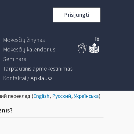
Prisijungti
Mokesčių žinynas
Mokesčių kalendorius
Seminarai
Tarptautinis apmokestinimas
Kontaktai / Apklausa
ний переклад (
English
,
Русский
,
Українська
)
enis?