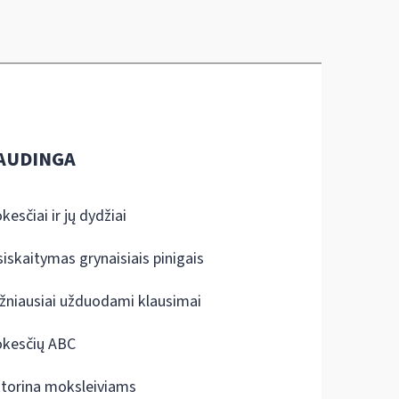
AUDINGA
kesčiai ir jų dydžiai
siskaitymas grynaisiais pinigais
žniausiai užduodami klausimai
kesčių ABC
ktorina moksleiviams