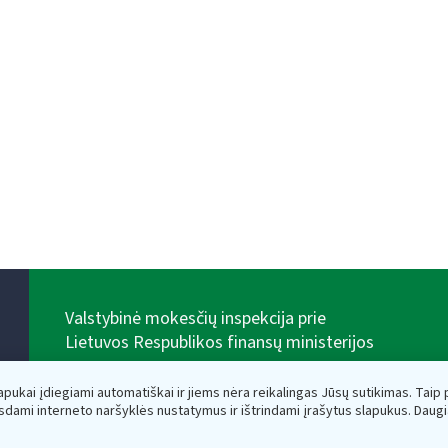
Valstybinė mokesčių inspekcija prie
Lietuvos Respublikos finansų ministerijos
Biudžetinė įstaiga. Juridinio asmens kodas — 188659752,
adresas: Vasario 16-osios g. 14, 01107 Vilnius, Lietuva,
lapukai įdiegiami automatiškai ir jiems nėra reikalingas Jūsų sutikimas. Taip pa
el.paštas:
vmi@vmi.lt
, E. pristatymo dėžutės adresas
sdami interneto naršyklės nustatymus ir ištrindami įrašytus slapukus. Daug
188659752
Duomenys apie Valstybinę mokesčių inspekciją prie