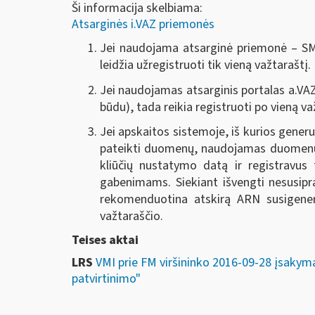
Ši informacija skelbiama:
Atsarginės i.VAZ priemonės
Jei naudojama atsarginė priemonė – SMS
leidžia užregistruoti tik vieną važtaraštį.
Jei naudojamas atsarginis portalas a.VAZ
būdu), tada reikia registruoti po vieną va
Jei apskaitos sistemoje, iš kurios gener
pateikti duomenų, naudojamas duomenų tei
kliūčių nustatymo datą ir registravus 
gabenimams. Siekiant išvengti nesusipr
rekomenduotina atskirą ARN susigeneru
važtaraščio.
Teises aktai
LRS
VMI prie FM viršininko 2016-09-28 įsakym
patvirtinimo"