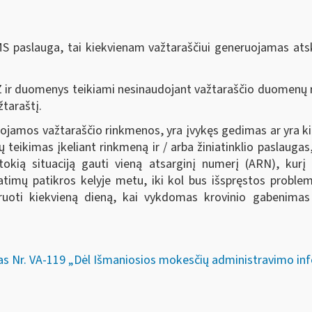
 paslauga, tai kiekvienam važtaraščiui generuojamas atski
 ir duomenys teikiami nesinaudojant važtaraščio duomenų ri
žtaraštį.
uojamos važtaraščio rinkmenos, yra įvykęs gedimas ar yra kit
kimas įkeliant rinkmeną ir / arba žiniatinklio paslaugas, 
tokią situaciją gauti vieną atsarginį numerį (ARN), kur
atimų patikros kelyje metu, iki kol bus išspręstos prob
oti kiekvieną dieną, kai vykdomas krovinio gabenimas ir
as Nr. VA-119 „Dėl Išmaniosios mokesčių administravimo in