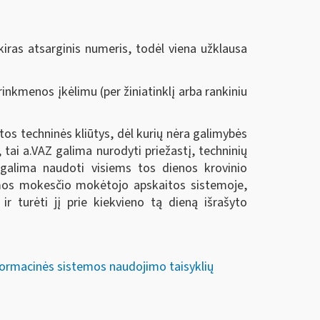
ras atsarginis numeris, todėl viena užklausa
nkmenos įkėlimu (per žiniatinklį arba rankiniu
os techninės kliūtys, dėl kurių nėra galimybės
tai a.VAZ galima nurodyti priežastį, techninių
į galima naudoti visiems tos dienos krovinio
lemos mokesčio mokėtojo apskaitos sistemoje,
 turėti jį prie kiekvieno tą dieną išrašyto
formacinės sistemos naudojimo taisyklių