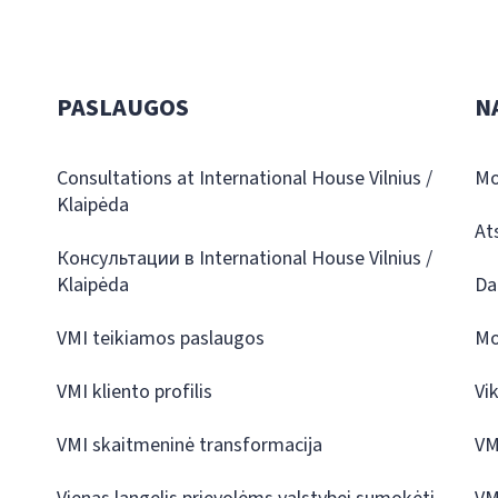
PASLAUGOS
N
Consultations at International House Vilnius /
Mo
Klaipėda
At
Консультации в International House Vilnius /
Klaipėda
Da
VMI teikiamos paslaugos
Mo
VMI kliento profilis
Vi
VMI skaitmeninė transformacija
VM