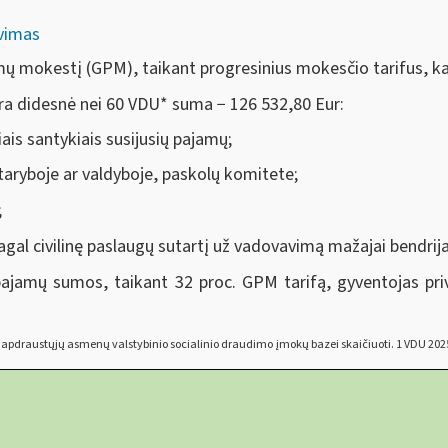
avimas
mų mokestį (GPM), taikant progresinius mokesčio tarifus, ka
ra didesnė nei 60 VDU
*
suma − 126 532,80 Eur:
ais santykiais susijusių pajamų;
 taryboje ar valdyboje, paskolų komitete;
;
gal civilinę paslaugų sutartį už vadovavimą mažajai bendrija
 pajamų sumos, taikant 32 proc. GPM tarifą, gyventojas pr
apdraustųjų asmenų valstybinio socialinio draudimo įmokų bazei skaičiuoti. 1 VDU 2025 