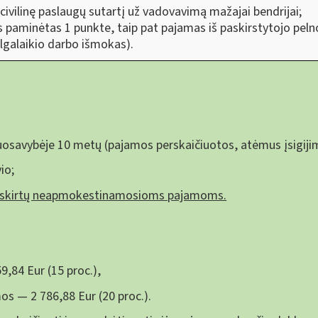
ivilinę paslaugų sutartį už vadovavimą mažajai bendrijai;
s paminėtas 1 punkte, taip pat pajamas iš paskirstytojo pelno
ilgalaikio darbo išmokas).
uosavybėje 10 metų (pajamos perskaičiuotos, atėmus įsigijim
io;
riskirtų neapmokestinamosioms pajamoms.
,84 Eur (15 proc.),
os — 2 786,88 Eur (20 proc.).