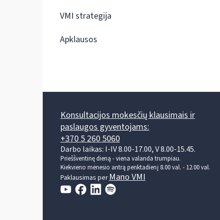
VMI strategija
Apklausos
Konsultacijos mokesčių klausimais ir
paslaugos gyventojams:
+370 5 260 5060
Darbo laikas: I-IV 8.00-17.00, V 8.00-15.45.
Prieššventinę dieną - viena valanda trumpiau.
Kiekvieno mėnesio antrą penktadienį 8.00 val. - 12.00 val.
Mano VMI
Paklausimas per