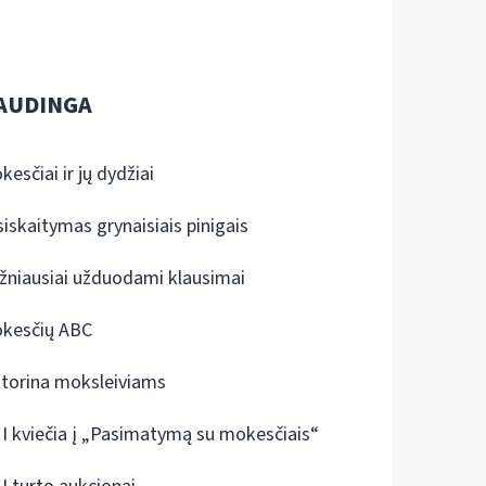
AUDINGA
kesčiai ir jų dydžiai
siskaitymas grynaisiais pinigais
žniausiai užduodami klausimai
kesčių ABC
ktorina moksleiviams
I kviečia į „Pasimatymą su mokesčiais“