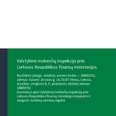
Valstybinė mokesčių inspekcija prie
Lietuvos Respublikos finansų ministerijos
Biudžetinė įstaiga. Juridinio asmens kodas — 188659752,
adresas: Vasario 16-osios g. 14, 01107 Vilnius, Lietuva,
el.paštas:
vmi@vmi.lt
, E. pristatymo dėžutės adresas
188659752
Duomenys apie Valstybinę mokesčių inspekciją prie
Lietuvos Respublikos finansų ministerijos kaupiami ir
saugomi Juridinių asmenų registre