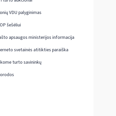
I turto aukcionai
onių VDU palyginimas
OP šešėliui
ašto apsaugos ministerijos informacija
terneto svetainės atitikties paraiška
škome turto savininkų
orodos