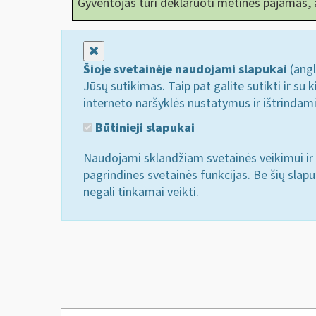
Gyventojas turi deklaruoti metines pajamas,
Uždaryti
Šioje svetainėje naudojami slapukai
(angl
Jūsų sutikimas. Taip pat galite sutikti ir s
interneto naršyklės nustatymus ir ištrindam
Būtinieji slapukai
Naudojami sklandžiam svetainės veikimui ir 
pagrindines svetainės funkcijas. Be šių slap
negali tinkamai veikti.