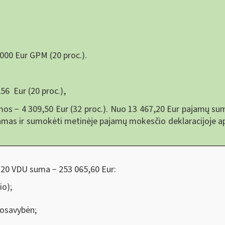
000 Eur GPM (20 proc.).
56 Eur (20 proc.),
os − 4 309,50 Eur (32 proc.). Nuo 13 467,20 Eur pajamų sum
amas ir sumokėti metinėje pajamų mokesčio deklaracijoje ap
120 VDU suma − 253 065,60 Eur:
io);
uosavybėn;