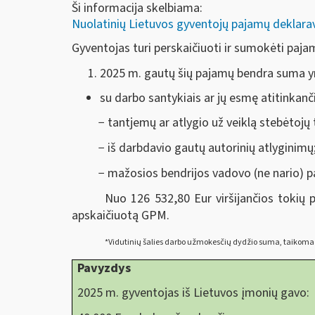
Ši informacija skelbiama:
Nuolatinių Lietuvos gyventojų pajamų deklar
Gyventojas turi perskaičiuoti ir sumokėti paja
2025 m. gautų šių pajamų bendra suma y
su darbo santykiais ar jų esmę atitinkanči
− tantjemų ar atlygio už veiklą stebėtojų
− iš darbdavio gautų autorinių atlyginimų
− mažosios bendrijos vadovo (ne nario) pa
Nuo 126 532,80 Eur viršijančios tokių
apskaičiuotą GPM.
*Vidutinių šalies darbo užmokesčių dydžio suma, taikoma 
Pavyzdys
2025 m. gyventojas iš Lietuvos įmonių gavo: