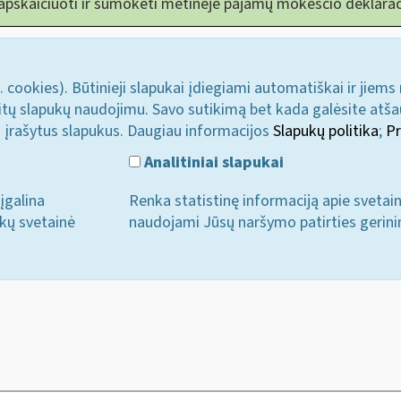
 apskaičiuoti ir sumokėti metinėje pajamų mokesčio deklarac
. cookies). Būtinieji slapukai įdiegiami automatiškai ir jiems
u kitų slapukų naudojimu. Savo sutikimą bet kada galėsite atš
i įrašytus slapukus. Daugiau informacijos
Slapukų politika
;
Pr
Analitiniai slapukai
įgalina
Renka statistinę informaciją apie svetai
ukų svetainė
naudojami Jūsų naršymo patirties gerini