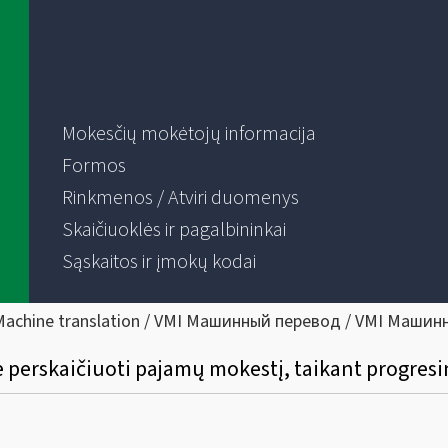
Mokesčių mokėtojų informacija
Formos
Rinkmenos / Atviri duomenys
Skaičiuoklės ir pagalbininkai
Sąskaitos ir įmokų kodai
Machine translation / VMI Машинный перевод / VMI Машин
ė perskaičiuoti pajamų mokestį, taikant progresi