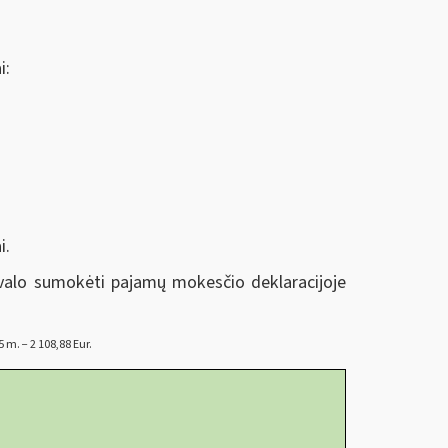
i:
i.
ivalo sumokėti pajamų mokesčio deklaracijoje
m. − 2 108,88 Eur.