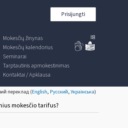
Prisijungti
Mokesčių žinynas
Mokesčių kalendorius
Seminarai
Tarptautinis apmokestinimas
Kontaktai / Apklausa
ний переклад (
English
,
Русский
,
Українська
)
nius mokesčio tarifus?