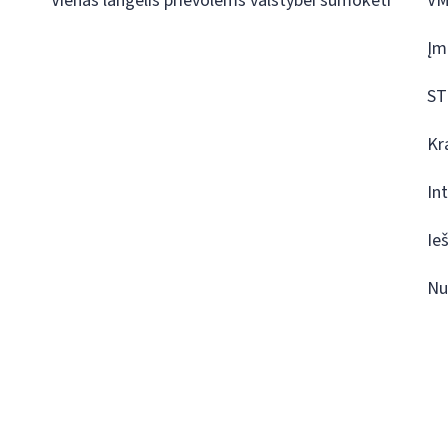
Vienas langelis prievolėms valstybei sumokėti
VM
Įm
ST
Kr
In
Ie
Nu