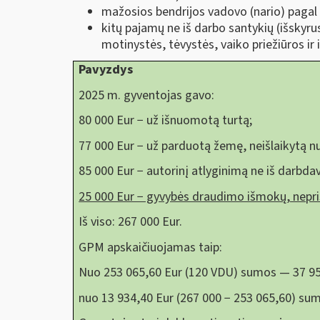
mažosios bendrijos vadovo (nario) pagal c
kitų pajamų ne iš darbo santykių (išskyru
motinystės, tėvystės, vaiko priežiūros ir 
Pavyzdys
2025 m. gyventojas gavo:
80 000 Eur − už išnuomotą turtą;
77 000 Eur − už parduotą žemę, neišlaikytą n
85 000 Eur − autorinį atlyginimą ne iš darbdav
25 000 Eur − gyvybės draudimo išmokų, nep
Iš viso: 267 000 Eur.
GPM apskaičiuojamas taip:
Nuo 253 065,60 Eur (120 VDU) sumos — 37 959
nuo 13 934,40 Eur (267 000 − 253 065,60) sum