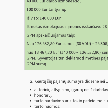
40 000 Eur darbo užmokesčio;
100 000 Eur tantjemų
.
Iš viso: 140 000 Eur.
Išmokas išmokėjusios įmonės išskaičiavo 28 
GPM apskaičiuojamas taip:
Nuo 126 532,80 Eur sumos (60 VDU) − 25 306,
nuo 13 467,20 Eur (140 000 − 126 532,80) sum
GPM. Gyventojas turi deklaruoti metines paj
GPM sumą.
Gautų šių pajamų suma yra didesnė nei 
autorinių atlyginimų (gautų ne iš darbdav
honorarų;
turto pardavimo ar kitokio perleidimo n
turto nuomos;