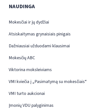
NAUDINGA
Mokesčiai ir jų dydžiai
Atsiskaitymas grynaisiais pinigais
Dažniausiai užduodami klausimai
Mokesčių ABC
Viktorina moksleiviams
VMI kviečia į „Pasimatymą su mokesčiais“
VMI turto aukcionai
Įmonių VDU palyginimas