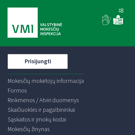
Prisijungti
Mokesčių mokėtojų informacija
Formos
Rinkmenos / Atviri duomenys
Skaičiuoklės ir pagalbininkai
Sąskaitos ir įmokų kodai
Mokesčių žinynas