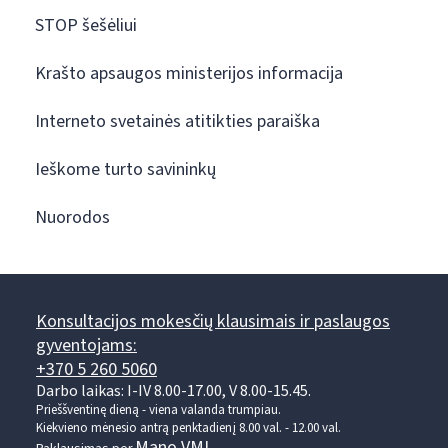
STOP šešėliui
Krašto apsaugos ministerijos informacija
Interneto svetainės atitikties paraiška
Ieškome turto savininkų
Nuorodos
Konsultacijos mokesčių klausimais ir paslaugos
gyventojams:
+370 5 260 5060
Darbo laikas: I-IV 8.00-17.00, V 8.00-15.45.
Prieššventinę dieną - viena valanda trumpiau.
Kiekvieno mėnesio antrą penktadienį 8.00 val. - 12.00 val.
Mano VMI