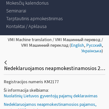
Mokesčių kalendorius
Seminarai
Tarptautinis apmokestinimas
Kontaktai / Apklausa
VMI Machine translation / VMI Машинный перевод /
VMI Машинний переклад (
English
,
Русский
,
Українська
)
Nedeklaruojamos neapmokestinamosios 2025 metų pajamos
Registracijos numeris KM2177
Ši informacija skelbiama:
Nuolatinių Lietuvos gyventojų pajamų deklaravimas
Nedeklaruojamos neapmokestinamosios pajamos,