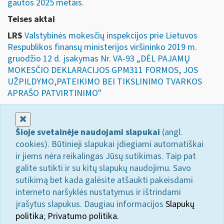
gautos 2025 metais.
Teises aktai
LRS
Valstybinės mokesčių inspekcijos prie Lietuvos
Respublikos finansų ministerijos viršininko 2019 m.
gruodžio 12 d. įsakymas Nr. VA-93 „DĖL PAJAMŲ
MOKESČIO DEKLARACIJOS GPM311 FORMOS, JOS
UŽPILDYMO,PATEIKIMO BEI TIKSLINIMO TVARKOS
APRAŠO PATVIRTINIMO"
Uždaryti
Šioje svetainėje naudojami slapukai
(angl.
cookies). Būtinieji slapukai įdiegiami automatiškai
ir jiems nėra reikalingas Jūsų sutikimas. Taip pat
galite sutikti ir su kitų slapukų naudojimu. Savo
sutikimą bet kada galėsite atšaukti pakeisdami
interneto naršyklės nustatymus ir ištrindami
įrašytus slapukus. Daugiau informacijos
Slapukų
politika
;
Privatumo politika.