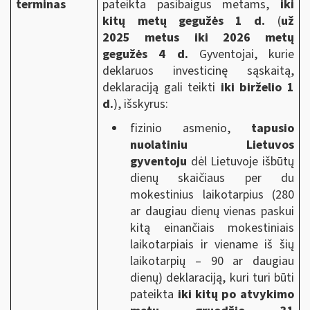
terminas
pateikta pasibaigus metams,
iki
kitų metų gegužės 1 d.
(
už
2025 metus iki 2026 metų
gegužės 4 d.
Gyventojai, kurie
deklaruos investicinę sąskaitą,
deklaraciją gali teikti
iki birželio 1
d.
)
, išskyrus:
fizinio asmenio,
tapusio
nuolatiniu Lietuvos
gyventoju
dėl Lietuvoje išbūtų
dienų skaičiaus per du
mokestinius laikotarpius (280
ar daugiau dienų vienas paskui
kitą einančiais mokestiniais
laikotarpiais ir viename iš šių
laikotarpių – 90 ar daugiau
dienų) deklaraciją, kuri turi būti
pateikta
iki kitų po atvykimo