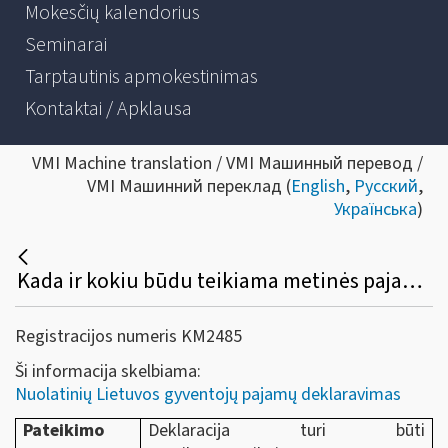
Mokesčių kalendorius
Seminarai
Tarptautinis apmokestinimas
Kontaktai / Apklausa
VMI Machine translation / VMI Машинный перевод /
VMI Машинний переклад (
English
,
Русский
,
Українська
)
Kada ir kokiu būdu teikiama metinės pajamų mokesčio deklaracijos GPM311 forma?
Registracijos numeris KM2485
Ši informacija skelbiama:
Nuolatinių Lietuvos gyventojų pajamų deklaravimas
Pateikimo
Deklaracija turi būti