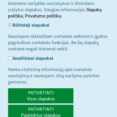
interneto naršyklės nustatymus ir ištrindami
įrašytus slapukus. Daugiau informacijos
Slapukų
politika
;
Privatumo politika.
Būtinieji slapukai
Naudojami sklandžiam svetainės veikimui ir įgalina
pagrindines svetainės funkcijas. Be šių slapukų
svetainė negali tinkamai veikti.
Analitiniai slapukai
Renka statistinę informaciją apie svetainės
naudojimą ir naudojami Jūsų naršymo patirties
gerinimui.
PATVIRTINTI
Visus slapukus
PATVIRTINTI
Pasirinktus slapukus