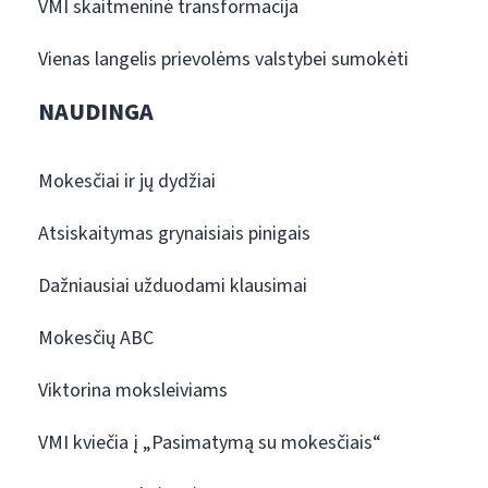
VMI skaitmeninė transformacija
Vienas langelis prievolėms valstybei sumokėti
NAUDINGA
Mokesčiai ir jų dydžiai
Atsiskaitymas grynaisiais pinigais
Dažniausiai užduodami klausimai
Mokesčių ABC
Viktorina moksleiviams
VMI kviečia į „Pasimatymą su mokesčiais“