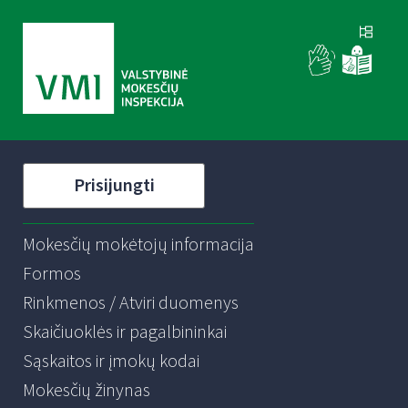
Prisijungti
Mokesčių mokėtojų informacija
Formos
Rinkmenos / Atviri duomenys
Skaičiuoklės ir pagalbininkai
Sąskaitos ir įmokų kodai
Mokesčių žinynas