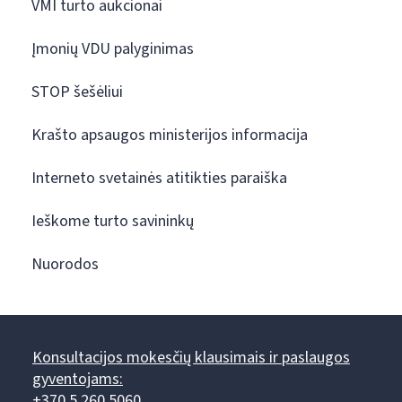
VMI turto aukcionai
Įmonių VDU palyginimas
STOP šešėliui
Krašto apsaugos ministerijos informacija
Interneto svetainės atitikties paraiška
Ieškome turto savininkų
Nuorodos
Konsultacijos mokesčių klausimais ir paslaugos
gyventojams:
+370 5 260 5060