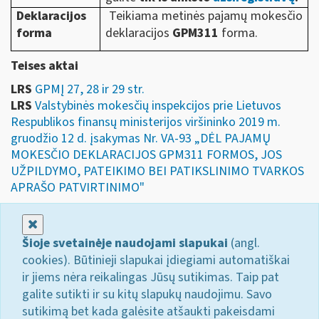
Deklaracijos
Teikiama metinės pajamų mokesčio
forma
deklaracijos
GPM311
forma.
Teises aktai
LRS
GPMĮ 27, 28 ir 29 str.
LRS
Valstybinės mokesčių inspekcijos prie Lietuvos
Respublikos finansų ministerijos viršininko 2019 m.
gruodžio 12 d. įsakymas Nr. VA-93 „DĖL PAJAMŲ
MOKESČIO DEKLARACIJOS GPM311 FORMOS, JOS
UŽPILDYMO, PATEIKIMO BEI PATIKSLINIMO TVARKOS
APRAŠO PATVIRTINIMO"
Uždaryti
Šioje svetainėje naudojami slapukai
(angl.
cookies). Būtinieji slapukai įdiegiami automatiškai
ir jiems nėra reikalingas Jūsų sutikimas. Taip pat
galite sutikti ir su kitų slapukų naudojimu. Savo
sutikimą bet kada galėsite atšaukti pakeisdami