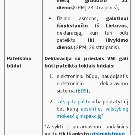
metų gruodžio 31
dienos
(GPMĮ 28 straipsnis);
fizinio asmens,
galutinai
išvykstančio iš Lietuvos
,
deklaraciją, kuri turi būti
pateikta
iki išvykimo
dienos
(GPMĮ 29 straipsnis).
Pateikimo
Deklaracija su priedais VMI gali
būdai
būti pateikta tokiais būdais:
elektroniniu būdu, naudojantis
elektroninio deklaravimo
sistema (
EDS
),
atsiųsta paštu
arba pristatyta į
bet kurią
apskrities valstybinę
mokesčių inspekciją
*
*Atvykti į aptarnavimo padalinius
galite
tik iš anksto
užsiregistravę
.