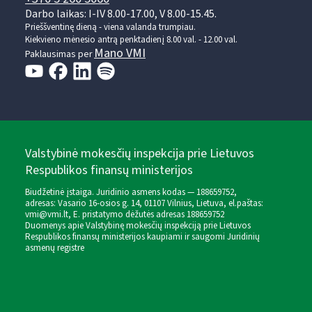
Darbo laikas: I-IV 8.00-17.00, V 8.00-15.45.
Prieššventinę dieną - viena valanda trumpiau.
Kiekvieno mėnesio antrą penktadienį 8.00 val. - 12.00 val.
Mano VMI
Paklausimas per
Valstybinė mokesčių inspekcija prie Lietuvos
Respublikos finansų ministerijos
Biudžetinė įstaiga. Juridinio asmens kodas — 188659752,
adresas: Vasario 16-osios g. 14, 01107 Vilnius, Lietuva, el.paštas:
vmi@vmi.lt
, E. pristatymo dėžutės adresas 188659752
Duomenys apie Valstybinę mokesčių inspekciją prie Lietuvos
Respublikos finansų ministerijos kaupiami ir saugomi Juridinių
asmenų registre