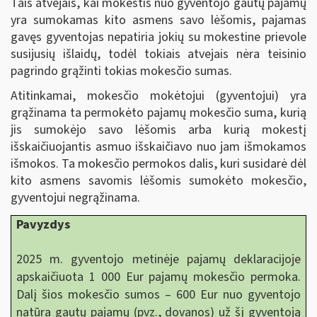
Tais atvejais, kai mokestis nuo gyventojo gautų pajamų
yra sumokamas kito asmens savo lėšomis, pajamas
gavęs gyventojas nepatiria jokių su mokestine prievole
susijusių išlaidų, todėl tokiais atvejais nėra teisinio
pagrindo grąžinti tokias mokesčio sumas.
Atitinkamai, mokesčio mokėtojui (gyventojui) yra
grąžinama ta permokėto pajamų mokesčio suma, kurią
jis sumokėjo savo lėšomis arba kurią mokestį
išskaičiuojantis asmuo išskaičiavo nuo jam išmokamos
išmokos. Ta mokesčio permokos dalis, kuri susidarė dėl
kito asmens savomis lėšomis sumokėto mokesčio,
gyventojui negrąžinama.
Pavyzdys
2025 m. gyventojo metinėje pajamų deklaracijoje
apskaičiuota 1 000 Eur pajamų mokesčio permoka.
Dalį šios mokesčio sumos – 600 Eur nuo gyventojo
natūra gautų pajamų (pvz., dovanos) už šį gyventoją