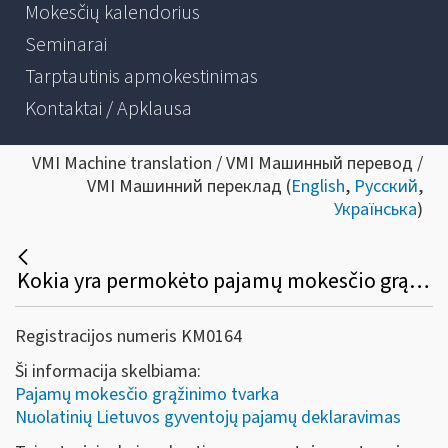
Mokesčių kalendorius
Seminarai
Tarptautinis apmokestinimas
Kontaktai / Apklausa
VMI Machine translation / VMI Машинный перевод /
VMI Машинний переклад (
English
,
Русский
,
Українська
)
Kokia yra permokėto pajamų mokesčio grąžinimo tvarka mokesčių mokėtojui, kai pajamų mokestis nuo jo gautų pajamų sumokamas kito asmens lėšomis?
Registracijos numeris KM0164
Ši informacija skelbiama:
Pajamų mokesčio grąžinimo tvarka
Nuolatinių Lietuvos gyventojų pajamų deklaravimas