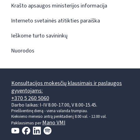
Krašto apsaugos ministerijos informacija
Interneto svetainės atitikties paraiška
Ieškome turto savininkų
Nuorodos
Konsultacijos mokesčių klausimais ir paslaugos
gyventojams:
+370 5 260 5060
Darbo laikas: I-IV 8.00-17.00, V 8.00-15.45.
Prieššventinę dieną - viena valanda trumpiau.
Kiekvieno mėnesio antrą penktadienį 8.00 val. - 12.00 val.
Mano VMI
Paklausimas per