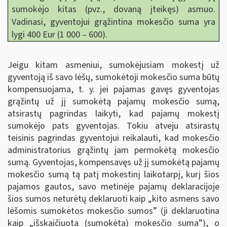
sumokėjo kitas (pvz., dovaną įteikęs) asmuo.
Vadinasi, gyventojui grąžintina mokesčio suma yra
lygi 400 Eur (1 000 – 600).
Jeigu kitam asmeniui, sumokėjusiam mokestį už
gyventoją iš savo lėšų, sumokėtoji mokesčio suma būtų
kompensuojama, t. y. jei pajamas gavęs gyventojas
grąžintų už jį sumokėtą pajamų mokesčio sumą,
atsirastų pagrindas laikyti, kad pajamų mokestį
sumokėjo pats gyventojas. Tokiu atveju atsirastų
teisinis pagrindas gyventojui reikalauti, kad mokesčio
administratorius grąžintų jam permokėtą mokesčio
sumą. Gyventojas, kompensavęs už jį sumokėtą pajamų
mokesčio sumą tą patį mokestinį laikotarpį, kurį šios
pajamos gautos, savo metinėje pajamų deklaracijoje
šios sumos neturėtų deklaruoti kaip „kito asmens savo
lėšomis sumokėtos mokesčio sumos
”
(ji deklaruotina
kaip „išskaičiuota (sumokėta) mokesčio suma
”
), o