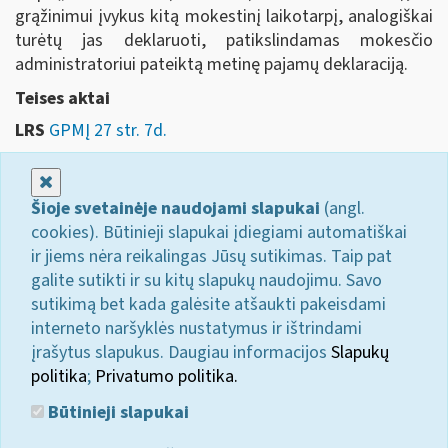
grąžinimui įvykus kitą mokestinį laikotarpį, analogiškai
turėtų jas deklaruoti, patikslindamas mokesčio
administratoriui pateiktą metinę pajamų deklaraciją.
Teises aktai
LRS
GPMĮ 27 str. 7d.
Uždaryti
Šioje svetainėje naudojami slapukai
(angl.
cookies). Būtinieji slapukai įdiegiami automatiškai
ir jiems nėra reikalingas Jūsų sutikimas. Taip pat
galite sutikti ir su kitų slapukų naudojimu. Savo
sutikimą bet kada galėsite atšaukti pakeisdami
interneto naršyklės nustatymus ir ištrindami
įrašytus slapukus. Daugiau informacijos
Slapukų
politika
;
Privatumo politika.
Būtinieji slapukai