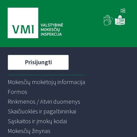
Prisijungti
Mokesčių mokėtojų informacija
Formos
Rinkmenos / Atviri duomenys
Skaičiuoklės ir pagalbininkai
Sąskaitos ir įmokų kodai
Mokesčių žinynas