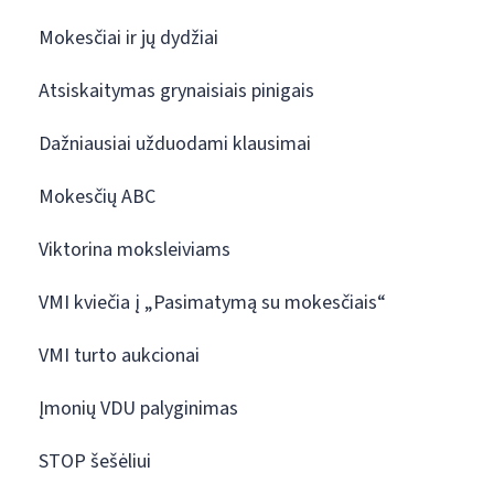
Mokesčiai ir jų dydžiai
Atsiskaitymas grynaisiais pinigais
Dažniausiai užduodami klausimai
Mokesčių ABC
Viktorina moksleiviams
VMI kviečia į „Pasimatymą su mokesčiais“
VMI turto aukcionai
Įmonių VDU palyginimas
STOP šešėliui