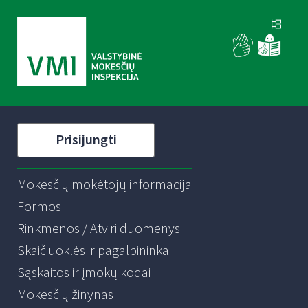
Prisijungti
Mokesčių mokėtojų informacija
Formos
Rinkmenos / Atviri duomenys
Skaičiuoklės ir pagalbininkai
Sąskaitos ir įmokų kodai
Mokesčių žinynas