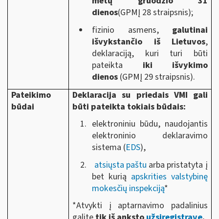
metų gruodžio 31
dienos
(GPMĮ 28 straipsnis);
fizinio asmens,
galutinai
išvykstančio iš Lietuvos
,
deklaraciją, kuri turi būti
pateikta
iki išvykimo
dienos
(GPMĮ 29 straipsnis).
Pateikimo
Deklaracija su priedais VMI gali
būdai
būti pateikta tokiais būdais:
elektroniniu būdu, naudojantis
elektroninio deklaravimo
sistema (
EDS
),
atsiųsta paštu
arba pristatyta į
bet kurią
apskrities valstybinę
mokesčių inspekciją
*
*Atvykti į aptarnavimo padalinius
galite
tik iš anksto
užsiregistravę
.