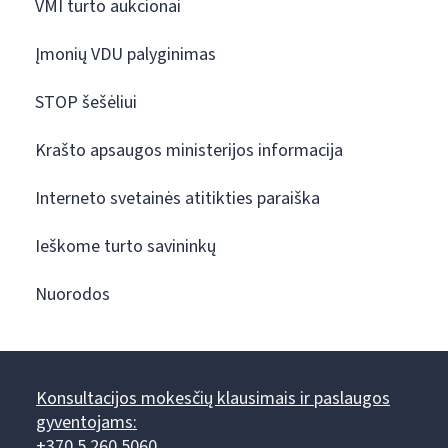
VMI turto aukcionai
Įmonių VDU palyginimas
STOP šešėliui
Krašto apsaugos ministerijos informacija
Interneto svetainės atitikties paraiška
Ieškome turto savininkų
Nuorodos
Konsultacijos mokesčių klausimais ir paslaugos
gyventojams:
+370 5 260 5060