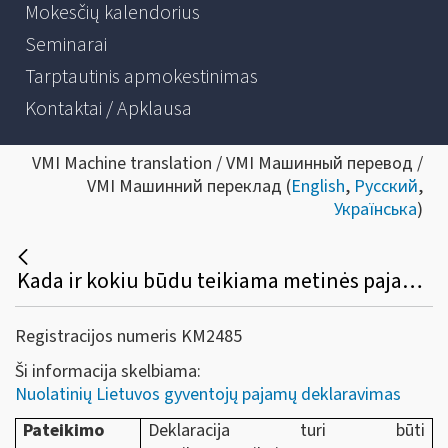
Mokesčių kalendorius
Seminarai
Tarptautinis apmokestinimas
Kontaktai / Apklausa
VMI Machine translation / VMI Машинный перевод /
VMI Машинний переклад (
English
,
Русский
,
Українська
)
Kada ir kokiu būdu teikiama metinės pajamų mokesčio deklaracijos GPM311 forma?
Registracijos numeris KM2485
Ši informacija skelbiama:
Nuolatinių Lietuvos gyventojų pajamų deklaravimas
Pateikimo
Deklaracija turi būti