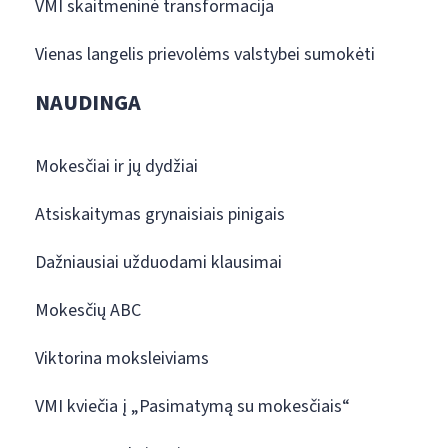
VMI skaitmeninė transformacija
Vienas langelis prievolėms valstybei sumokėti
NAUDINGA
Mokesčiai ir jų dydžiai
Atsiskaitymas grynaisiais pinigais
Dažniausiai užduodami klausimai
Mokesčių ABC
Viktorina moksleiviams
VMI kviečia į „Pasimatymą su mokesčiais“