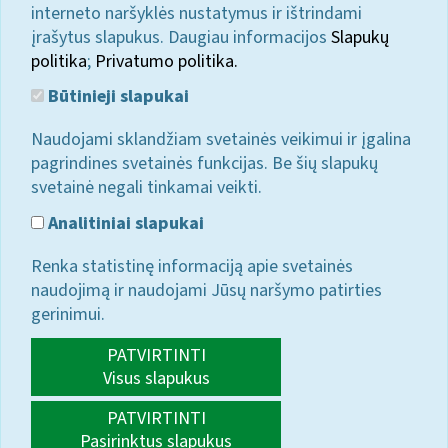
interneto naršyklės nustatymus ir ištrindami
įrašytus slapukus. Daugiau informacijos
Slapukų
politika
;
Privatumo politika.
Būtinieji slapukai
Naudojami sklandžiam svetainės veikimui ir įgalina
pagrindines svetainės funkcijas. Be šių slapukų
svetainė negali tinkamai veikti.
Analitiniai slapukai
Renka statistinę informaciją apie svetainės
naudojimą ir naudojami Jūsų naršymo patirties
gerinimui.
PATVIRTINTI
Visus slapukus
PATVIRTINTI
Pasirinktus slapukus