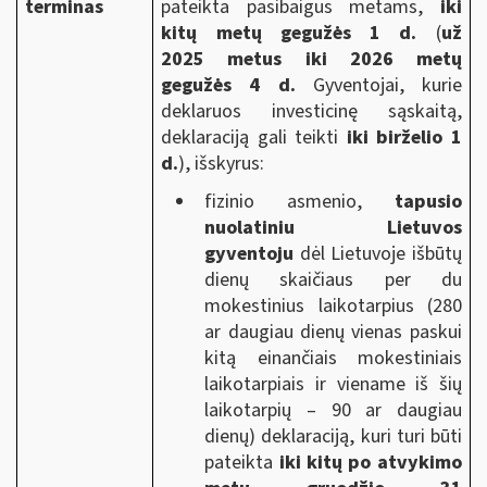
terminas
pateikta pasibaigus metams,
iki
kitų metų gegužės 1 d.
(
už
2025 metus iki 2026 metų
gegužės 4 d.
Gyventojai, kurie
deklaruos investicinę sąskaitą,
deklaraciją gali teikti
iki birželio 1
d.
)
, išskyrus:
fizinio asmenio,
tapusio
nuolatiniu Lietuvos
gyventoju
dėl Lietuvoje išbūtų
dienų skaičiaus per du
mokestinius laikotarpius (280
ar daugiau dienų vienas paskui
kitą einančiais mokestiniais
laikotarpiais ir viename iš šių
laikotarpių – 90 ar daugiau
dienų) deklaraciją, kuri turi būti
pateikta
iki kitų po atvykimo