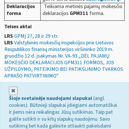
Deklaracijos
Teikiama metinės pajamų mokesčio
forma
deklaracijos
GPM311
forma.
Teises aktai
LRS
GPMĮ 27, 28 ir 29 str.
LRS
Valstybinės mokesčių inspekcijos prie Lietuvos
Respublikos finansų ministerijos viršininko 2019 m.
gruodžio 12 d. įsakymas Nr. VA-93 „DĖL PAJAMŲ
MOKESČIO DEKLARACIJOS GPM311 FORMOS, JOS
UŽPILDYMO, PATEIKIMO BEI PATIKSLINIMO TVARKOS
APRAŠO PATVIRTINIMO"
Uždaryti
Šioje svetainėje naudojami slapukai
(angl.
cookies). Būtinieji slapukai įdiegiami automatiškai
ir jiems nėra reikalingas Jūsų sutikimas. Taip pat
galite sutikti ir su kitų slapukų naudojimu. Savo
sutikimą bet kada galėsite atšaukti pakeisdami