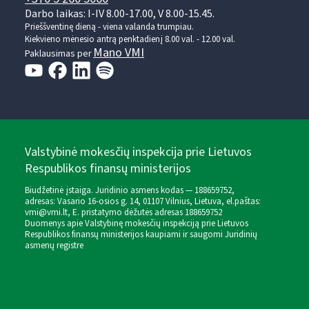
Darbo laikas: I-IV 8.00-17.00, V 8.00-15.45.
Prieššventinę dieną - viena valanda trumpiau.
Kiekvieno mėnesio antrą penktadienį 8.00 val. - 12.00 val.
Mano VMI
Paklausimas per
Valstybinė mokesčių inspekcija prie Lietuvos
Respublikos finansų ministerijos
Biudžetinė įstaiga. Juridinio asmens kodas — 188659752,
adresas: Vasario 16-osios g. 14, 01107 Vilnius, Lietuva, el.paštas:
vmi@vmi.lt
, E. pristatymo dėžutės adresas 188659752
Duomenys apie Valstybinę mokesčių inspekciją prie Lietuvos
Respublikos finansų ministerijos kaupiami ir saugomi Juridinių
asmenų registre