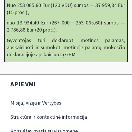
Nuo 253 065,60 Eur (120 VDU) sumos — 37 959,84 Eur
(15 proc.),
nuo 13 934,40 Eur (267 000 − 253 065,60) sumos —
2 786,88 Eur (20 proc.).
Gyventojas turi deklaruoti metines pajamas,
apskaičiuoti ir sumokėti metinėje pajamų mokesčio
deklaracijoje apskaičiuotą GPM.
APIE VMI
Misija, Vizija ir Vertybės
Struktūra ir kontaktinė informacija
Konsultavimasis su visuomene