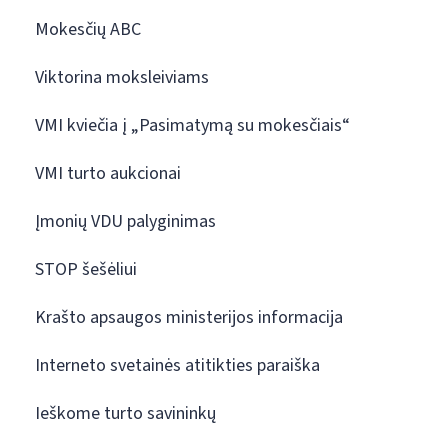
Mokesčių ABC
Viktorina moksleiviams
VMI kviečia į „Pasimatymą su mokesčiais“
VMI turto aukcionai
Įmonių VDU palyginimas
STOP šešėliui
Krašto apsaugos ministerijos informacija
Interneto svetainės atitikties paraiška
Ieškome turto savininkų