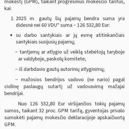
mokestį (GPM), taikant progresinius mokesčio tarifus,
kai:
2025 m. gautų šių pajamų bendra suma yra
didesnė nei 60 VDU
*
suma − 126 532,80 Eur:
su darbo santykiais ar jų esmę atitinkančiais
santykiais susijusių pajamų;
− tantjemų ar atlygio už veiklą stebėtojų taryboje
ar valdyboje, paskolų komitete;
− iš darbdavio gautų autorinių atlyginimų;
− mažosios bendrijos vadovo (ne nario) pagal
civilinę paslaugų sutartį už vadovavimą mažajai
bendrijai.
Nuo 126 532,80 Eur viršijančios tokių pajamų
sumos, taikant 32 proc. GPM tarifą, gyventojas privalo
sumokėti pajamų mokesčio deklaracijoje apskaičiuotą
GPM.