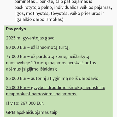
paminėtas 1 punkte, taip pat pajamas iš
paskirstytojo pelno, individualios veiklos pajamas,
ligos, motinystės, tėvystės, vaiko priežiūros ir
ilgalaikio darbo išmokas).
Pavyzdys
2025 m. gyventojas gavo:
80 000 Eur − už išnuomotą turtą;
77 000 Eur − už parduotą žemę, neišlaikytą
nuosavybėje 10 metų (pajamos perskaičiuotos,
atėmus įsigijimo išlaidas);
85 000 Eur − autorinį atlyginimą ne iš darbdavio;
25 000 Eur − gyvybės draudimo išmokų, nepriskirtų
neapmokestinamosioms pajamoms.
Iš viso: 267 000 Eur.
GPM apskaičiuojamas taip: