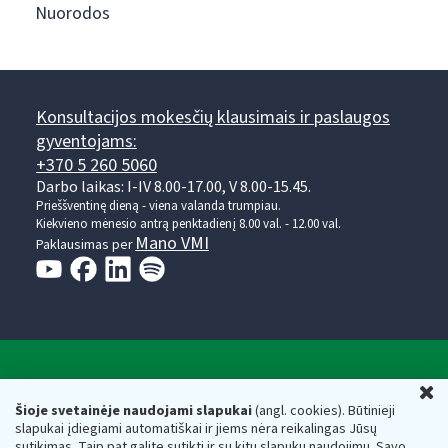
Nuorodos
Konsultacijos mokesčių klausimais ir paslaugos
gyventojams:
+370 5 260 5060
Darbo laikas: I-IV 8.00-17.00, V 8.00-15.45.
Prieššventinę dieną - viena valanda trumpiau.
Kiekvieno mėnesio antrą penktadienį 8.00 val. - 12.00 val.
Mano VMI
Paklausimas per
Valstybinė mokesčių inspekcija prie Lietuvos
U
Respublikos finansų ministerijos
Šioje svetainėje naudojami slapukai
(angl. cookies). Būtinieji
slapukai įdiegiami automatiškai ir jiems nėra reikalingas Jūsų
Biudžetinė įstaiga. Juridinio asmens kodas — 188659752,
sutikimas. Taip pat galite sutikti ir su kitų slapukų naudojimu. Savo