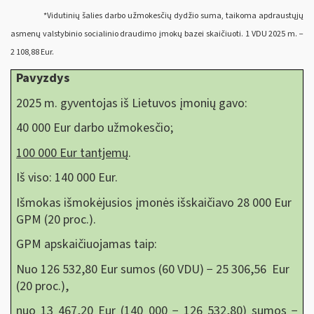
*Vidutinių šalies darbo užmokesčių dydžio suma, taikoma apdraustųjų
asmenų valstybinio socialinio draudimo įmokų bazei skaičiuoti. 1 VDU 2025 m. −
2 108,88 Eur.
Pavyzdys
2025 m. gyventojas iš Lietuvos įmonių gavo:
40 000 Eur darbo užmokesčio;
100 000 Eur tantjemų
.
Iš viso: 140 000 Eur.
Išmokas išmokėjusios įmonės išskaičiavo 28 000 Eur
GPM (20 proc.).
GPM apskaičiuojamas taip:
Nuo 126 532,80 Eur sumos (60 VDU) − 25 306,56 Eur
(20 proc.),
nuo 13 467,20 Eur (140 000 − 126 532,80) sumos −