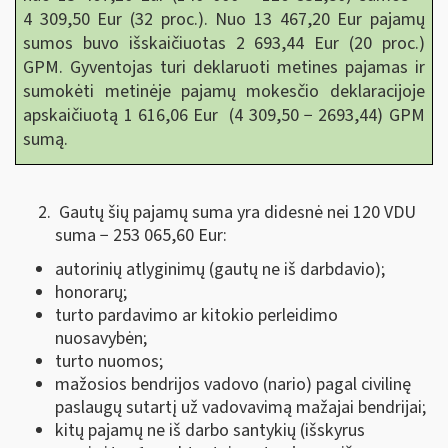
4 309,50 Eur (32 proc.). Nuo 13 467,20 Eur pajamų
sumos buvo išskaičiuotas 2 693,44 Eur (20 proc.)
GPM. Gyventojas turi deklaruoti metines pajamas ir
sumokėti metinėje pajamų mokesčio deklaracijoje
apskaičiuotą 1 616,06 Eur (4 309,50 − 2693,44) GPM
sumą.
Gautų šių pajamų suma yra didesnė nei 120 VDU
suma − 253 065,60 Eur:
autorinių atlyginimų (gautų ne iš darbdavio);
honorarų;
turto pardavimo ar kitokio perleidimo
nuosavybėn;
turto nuomos;
mažosios bendrijos vadovo (nario) pagal civilinę
paslaugų sutartį už vadovavimą mažajai bendrijai;
kitų pajamų ne iš darbo santykių (išskyrus