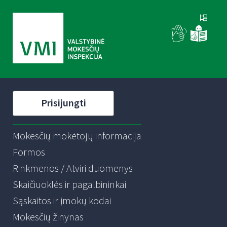
Prisijungti
Mokesčių mokėtojų informacija
Formos
Rinkmenos / Atviri duomenys
Skaičiuoklės ir pagalbininkai
Sąskaitos ir įmokų kodai
Mokesčių žinynas