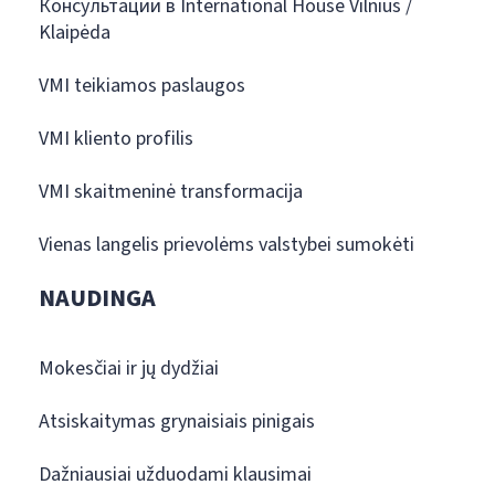
Консультации в International House Vilnius /
Klaipėda
VMI teikiamos paslaugos
VMI kliento profilis
VMI skaitmeninė transformacija
Vienas langelis prievolėms valstybei sumokėti
NAUDINGA
Mokesčiai ir jų dydžiai
Atsiskaitymas grynaisiais pinigais
Dažniausiai užduodami klausimai