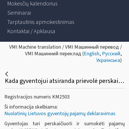
Mokesčių kalendorius
Seminarai
Tarptautinis apmokestinimas
Kontaktai / Apklausa
VMI Machine translation / VMI Машинный перевод /
VMI Машинний переклад (
English
,
Русский
,
Українська
)
Kada gyventojui atsiranda prievolė perskaičiuoti pajamų mokestį, taikant progresinius mokesčio tarifus?
Registracijos numeris KM2503
Ši informacija skelbiama:
Nuolatinių Lietuvos gyventojų pajamų deklaravimas
Gyventojas turi perskaičiuoti ir sumokėti pajamų