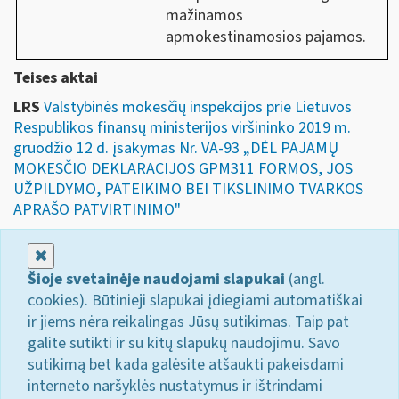
mažinamos
apmokestinamosios pajamos.
Teises aktai
LRS
Valstybinės mokesčių inspekcijos prie Lietuvos
Respublikos finansų ministerijos viršininko 2019 m.
gruodžio 12 d. įsakymas Nr. VA-93 „DĖL PAJAMŲ
MOKESČIO DEKLARACIJOS GPM311 FORMOS, JOS
UŽPILDYMO, PATEIKIMO BEI TIKSLINIMO TVARKOS
APRAŠO PATVIRTINIMO"
Uždaryti
Šioje svetainėje naudojami slapukai
(angl.
cookies). Būtinieji slapukai įdiegiami automatiškai
ir jiems nėra reikalingas Jūsų sutikimas. Taip pat
galite sutikti ir su kitų slapukų naudojimu. Savo
sutikimą bet kada galėsite atšaukti pakeisdami
interneto naršyklės nustatymus ir ištrindami