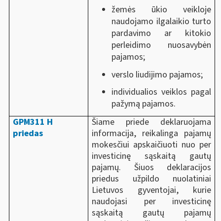
žemės ūkio veikloje
naudojamo ilgalaikio turto
pardavimo ar kitokio
perleidimo nuosavybėn
pajamos;
verslo liudijimo pajamos;
individualios veiklos pagal
pažymą pajamos.
GPM311 H
Šiame priede deklaruojama
priedas
informacija, reikalinga pajamų
mokesčiui apskaičiuoti nuo per
investicinę sąskaitą gautų
pajamų. Šiuos deklaracijos
priedus užpildo nuolatiniai
Lietuvos gyventojai, kurie
naudojasi per investicinę
sąskaitą gautų pajamų