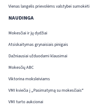
Vienas langelis prievolėms valstybei sumokėti
NAUDINGA
Mokesčiai ir jų dydžiai
Atsiskaitymas grynaisiais pinigais
Dažniausiai užduodami klausimai
Mokesčių ABC
Viktorina moksleiviams
VMI kviečia į „Pasimatymą su mokesčiais“
VMI turto aukcionai