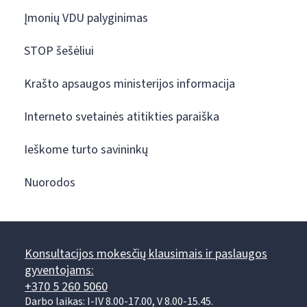
Įmonių VDU palyginimas
STOP šešėliui
Krašto apsaugos ministerijos informacija
Interneto svetainės atitikties paraiška
Ieškome turto savininkų
Nuorodos
Konsultacijos mokesčių klausimais ir paslaugos
gyventojams:
+370 5 260 5060
Darbo laikas: I-IV 8.00-17.00, V 8.00-15.45.