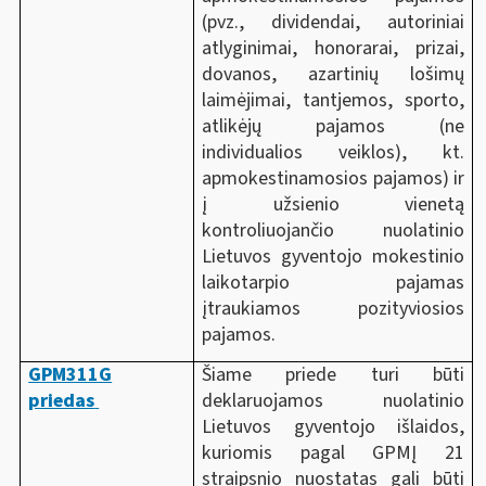
(pvz., dividendai, autoriniai
atlyginimai, honorarai, prizai,
dovanos, azartinių lošimų
laimėjimai, tantjemos, sporto,
atlikėjų pajamos (ne
individualios veiklos), kt.
apmokestinamosios pajamos) ir
į užsienio vienetą
kontroliuojančio nuolatinio
Lietuvos gyventojo mokestinio
laikotarpio pajamas
įtraukiamos pozityviosios
pajamos.
GPM311G
Šiame priede turi būti
priedas
deklaruojamos nuolatinio
Lietuvos gyventojo išlaidos,
kuriomis pagal GPMĮ 21
straipsnio nuostatas gali būti