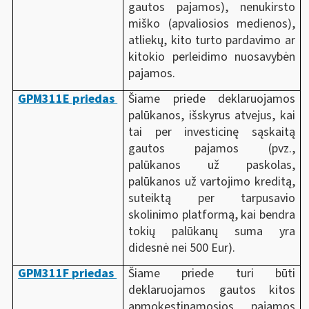
gautos pajamos)
, nenukirsto
miško (apvaliosios medienos),
atliekų, kito turto pardavimo ar
kitokio perleidimo nuosavybėn
pajamos.
GPM311E priedas
Šiame priede deklaruojamos
palūkanos,
išskyrus atvejus, kai
tai per investicinę sąskaitą
gautos pajamos
(pvz.,
palūkanos už paskolas,
palūkanos už vartojimo kreditą,
suteiktą per tarpusavio
skolinimo platformą, kai bendra
tokių palūkanų suma yra
didesnė nei 500 Eur).
GPM311F priedas
Šiame priede turi būti
deklaruojamos gautos kitos
apmokestinamosios pajamos