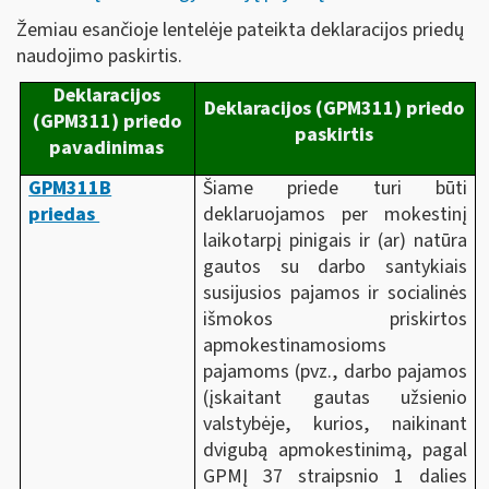
Žemiau esančioje lentelėje pateikta deklaracijos priedų
naudojimo paskirtis.
Deklaracijos
Deklaracijos (GPM311) priedo
(GPM311) priedo
paskirtis
pavadinimas
GPM311B
Šiame priede turi būti
priedas
deklaruojamos per mokestinį
laikotarpį pinigais ir (ar) natūra
gautos su darbo santykiais
susijusios pajamos ir socialinės
išmokos priskirtos
apmokestinamosioms
pajamoms (pvz., darbo pajamos
(įskaitant gautas užsienio
valstybėje, kurios, naikinant
dvigubą apmokestinimą, pagal
GPMĮ 37 straipsnio 1 dalies