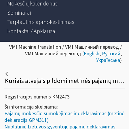
Mokesčių kalendorius
Seminarai
Tarptautinis apmokestinimas
Kontaktai / Apklausa
VMI Machine translation / VMI Машинный перевод /
VMI Машинний переклад (
English
,
Русский
,
Українська
)
Kuriais atvejais pildomi metinės pajamų mokesčio deklaracijos priedai (GPM311B, GPM311C, GPM311H, GPM311D, GPM311E, GPM311F, GPM311G)?
Registracijos numeris KM2473
Ši informacija skelbiama:
Pajamų mokesčio sumokėjimas ir deklaravimas (metinė
deklaracija GPM311)
Nuolatinių Lietuvos gyventojų pajamų deklaravimas