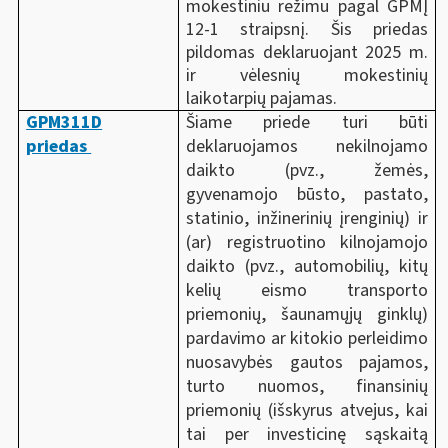
mokestiniu režimu pagal GPMĮ
12-1 straipsnį. Šis priedas
pildomas deklaruojant 2025 m.
ir vėlesnių mokestinių
laikotarpių pajamas.
GPM311D
Šiame priede turi būti
priedas
deklaruojamos nekilnojamo
daikto (pvz., žemės,
gyvenamojo būsto, pastato,
statinio, inžinerinių įrenginių) ir
(ar) registruotino kilnojamojo
daikto (pvz., automobilių, kitų
kelių eismo transporto
priemonių, šaunamųjų ginklų)
pardavimo ar kitokio perleidimo
nuosavybės gautos pajamos,
turto nuomos, finansinių
priemonių (
išskyrus atvejus, kai
tai per investicinę sąskaitą