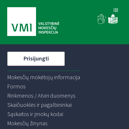
Prisijungti
Mokesčių mokėtojų informacija
Formos
Rinkmenos / Atviri duomenys
Skaičiuoklės ir pagalbininkai
Sąskaitos ir įmokų kodai
Mokesčių žinynas