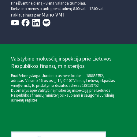
Prieššventinę dieną - viena valanda trumpiau.
Kiekvieno mėnesio antrą penktadienį 8.00 val. - 12.00 val.
Mano VMI
Paklausimas per
Valstybinė mokesčių inspekcija prie Lietuvos
Respublikos finansų ministerijos
Biudžetinė įstaiga. Juridinio asmens kodas — 188659752,
adresas: Vasario 16-osios g. 14, 01107 Vilnius, Lietuva, el.paštas:
vmi@vmi.lt
, E. pristatymo dėžutės adresas 188659752
Duomenys apie Valstybinę mokesčių inspekciją prie Lietuvos
Respublikos finansų ministerijos kaupiami ir saugomi Juridinių
asmenų registre