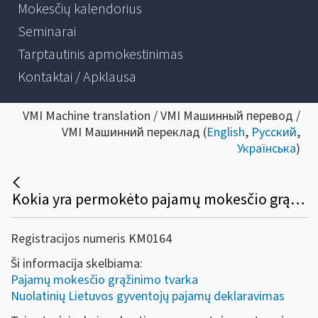
Mokesčių kalendorius
Seminarai
Tarptautinis apmokestinimas
Kontaktai / Apklausa
VMI Machine translation / VMI Машинный перевод /
VMI Машинний переклад (
English
,
Русский
,
Українська
)
Kokia yra permokėto pajamų mokesčio grąžinimo tvarka mokesčių mokėtojui, kai pajamų mokestis nuo jo gautų pajamų sumokamas kito asmens lėšomis?
Registracijos numeris KM0164
Ši informacija skelbiama:
Pajamų mokesčio grąžinimo tvarka
Nuolatinių Lietuvos gyventojų pajamų deklaravimas