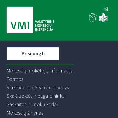
Prisijungti
Mokesčių mokėtojų informacija
Formos
Rinkmenos / Atviri duomenys
Skaičiuoklės ir pagalbininkai
Sąskaitos ir įmokų kodai
Mokesčių žinynas