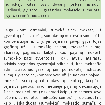
sumokėjo kitas (pvz., dovaną įteikęs) asmuo.
Vadinasi, gyventojui grąžintina mokesčio suma yra
lygi 400 Eur (1 000 – 600).
Jeigu kitam asmeniui, sumokėjusiam mokestį už
gyventoją iš savo lėšų, sumokėtoji mokesčio suma būtų
kompensuojama, t. y. jei pajamas gavęs gyventojas
grąžintų už jį sumokėtą pajamų mokesčio sumą,
atsirastų pagrindas laikyti, kad pajamų mokestį
sumokėjo pats gyventojas. Tokiu atveju atsirastų
teisinis pagrindas gyventojui reikalauti, kad mokesčio
administratorius grąžintų jam permokėtą mokesčio
sumą. Gyventojas, kompensavęs už jį sumokėtą pajamų
mokesčio sumą tą patį mokestinį laikotarpį, kurį šios
pajamos gautos, savo metinėje pajamų deklaracijoje
šios sumos neturėtų deklaruoti kaip „kito asmens savo
lėšomis sumokėtos mokesčio sumos
”
(ji deklaruotina
kaip „išskaičiuota (sumokėta) mokesčio suma
”
), o