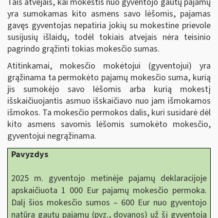
Tais atvejais, kai mokestis nuo gyventojo gautų pajamų
yra sumokamas kito asmens savo lėšomis, pajamas
gavęs gyventojas nepatiria jokių su mokestine prievole
susijusių išlaidų, todėl tokiais atvejais nėra teisinio
pagrindo grąžinti tokias mokesčio sumas.
Atitinkamai, mokesčio mokėtojui (gyventojui) yra
grąžinama ta permokėto pajamų mokesčio suma, kurią
jis sumokėjo savo lėšomis arba kurią mokestį
išskaičiuojantis asmuo išskaičiavo nuo jam išmokamos
išmokos. Ta mokesčio permokos dalis, kuri susidarė dėl
kito asmens savomis lėšomis sumokėto mokesčio,
gyventojui negrąžinama.
Pavyzdys
2025 m. gyventojo metinėje pajamų deklaracijoje
apskaičiuota 1 000 Eur pajamų mokesčio permoka.
Dalį šios mokesčio sumos – 600 Eur nuo gyventojo
natūra gautų pajamų (pvz., dovanos) už šį gyventoją