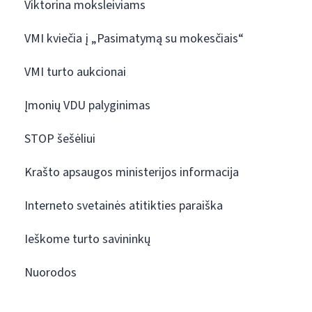
Viktorina moksleiviams
VMI kviečia į „Pasimatymą su mokesčiais“
VMI turto aukcionai
Įmonių VDU palyginimas
STOP šešėliui
Krašto apsaugos ministerijos informacija
Interneto svetainės atitikties paraiška
Ieškome turto savininkų
Nuorodos