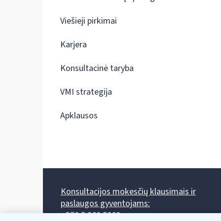
Viešieji pirkimai
Karjera
Konsultacinė taryba
VMI strategija
Apklausos
Konsultacijos mokesčių klausimais ir
paslaugos gyventojams:
+370 5 260 5060