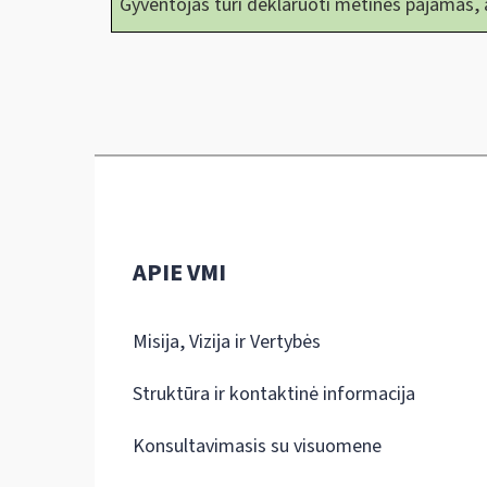
Gyventojas turi deklaruoti metines pajamas,
APIE VMI
Misija, Vizija ir Vertybės
Struktūra ir kontaktinė informacija
Konsultavimasis su visuomene