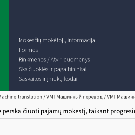
Mokesčių mokėtojų informacija
Formos
Rinkmenos / Atviri duomenys
Skaičiuoklės ir pagalbininkai
Sąskaitos ir įmokų kodai
Machine translation / VMI Машинный перевод / VMI Машин
ė perskaičiuoti pajamų mokestį, taikant progresi