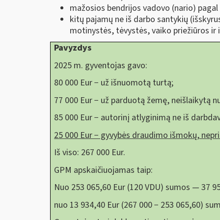
mažosios bendrijos vadovo (nario) pagal c
kitų pajamų ne iš darbo santykių (išskyru
motinystės, tėvystės, vaiko priežiūros ir 
Pavyzdys
2025 m. gyventojas gavo:
80 000 Eur − už išnuomotą turtą;
77 000 Eur − už parduotą žemę, neišlaikytą n
85 000 Eur − autorinį atlyginimą ne iš darbdav
25 000 Eur − gyvybės draudimo išmokų, nep
Iš viso: 267 000 Eur.
GPM apskaičiuojamas taip:
Nuo 253 065,60 Eur (120 VDU) sumos — 37 959
nuo 13 934,40 Eur (267 000 − 253 065,60) sum