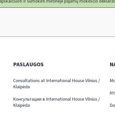
 apskaičiuoti ir sumokėti metinėje pajamų mokesčio deklarac
PASLAUGOS
N
Consultations at International House Vilnius /
Mo
Klaipėda
At
Консультации в International House Vilnius /
Klaipėda
Da