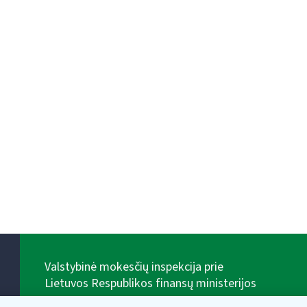
Valstybinė mokesčių inspekcija prie
Lietuvos Respublikos finansų ministerijos
Biudžetinė įstaiga. Juridinio asmens kodas — 188659752,