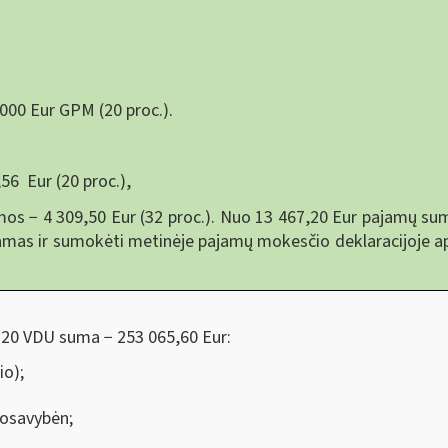
000 Eur GPM (20 proc.).
56 Eur (20 proc.),
os − 4 309,50 Eur (32 proc.). Nuo 13 467,20 Eur pajamų sum
amas ir sumokėti metinėje pajamų mokesčio deklaracijoje ap
120 VDU suma − 253 065,60 Eur:
io);
uosavybėn;