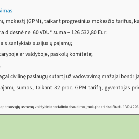
avimas
mų mokestį (GPM), taikant progresinius mokesčio tarifus, ka
ra didesnė nei 60 VDU
*
suma − 126 532,80 Eur:
ais santykiais susijusių pajamų;
 taryboje ar valdyboje, paskolų komitete;
;
gal civilinę paslaugų sutartį už vadovavimą mažajai bendrija
 pajamų sumos, taikant 32 proc. GPM tarifą, gyventojas pr
apdraustųjų asmenų valstybinio socialinio draudimo įmokų bazei skaičiuoti. 1 VDU 2025 