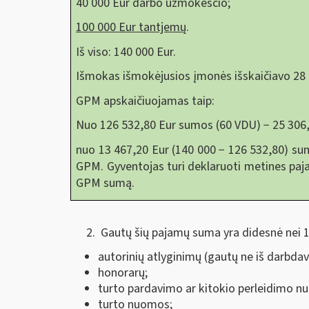
40 000 Eur darbo užmokesčio;
100 000 Eur tantjemų
.
Iš viso: 140 000 Eur.
Išmokas išmokėjusios įmonės išskaičiavo 28 
GPM apskaičiuojamas taip:
Nuo 126 532,80 Eur sumos (60 VDU) − 25 306,
nuo 13 467,20 Eur (140 000 − 126 532,80) sum
GPM. Gyventojas turi deklaruoti metines paj
GPM sumą.
Gautų šių pajamų suma yra didesnė nei 
autorinių atlyginimų (gautų ne iš darbdav
honorarų;
turto pardavimo ar kitokio perleidimo n
turto nuomos;