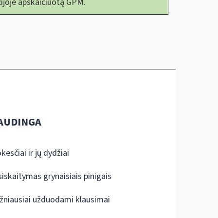
ijoje apskaičiuotą GPM.
AUDINGA
kesčiai ir jų dydžiai
siskaitymas grynaisiais pinigais
žniausiai užduodami klausimai