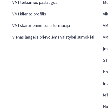
VMI teikiamos paslaugos
Mo
VMI kliento profilis
Vi
VMI skaitmeninė transformacija
VM
Vienas langelis prievolėms valstybei sumokėti
VM
Įm
ST
Kr
In
Ie
Nu