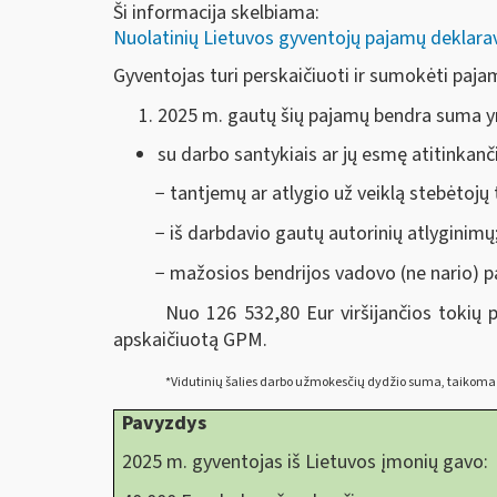
Ši informacija skelbiama:
Nuolatinių Lietuvos gyventojų pajamų deklar
Gyventojas turi perskaičiuoti ir sumokėti paja
2025 m. gautų šių pajamų bendra suma y
su darbo santykiais ar jų esmę atitinkanči
− tantjemų ar atlygio už veiklą stebėtojų
− iš darbdavio gautų autorinių atlyginimų
− mažosios bendrijos vadovo (ne nario) pa
Nuo 126 532,80 Eur viršijančios tokių
apskaičiuotą GPM.
*Vidutinių šalies darbo užmokesčių dydžio suma, taikoma 
Pavyzdys
2025 m. gyventojas iš Lietuvos įmonių gavo: