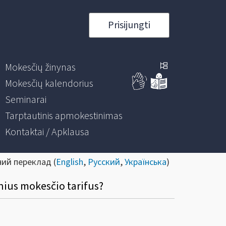
Prisijungti
Mokesčių žinynas
Mokesčių kalendorius
Seminarai
Tarptautinis apmokestinimas
Kontaktai / Apklausa
ний переклад (
English
,
Русский
,
Українська
)
nius mokesčio tarifus?