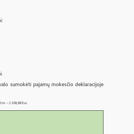
i:
i.
ivalo sumokėti pajamų mokesčio deklaracijoje
m. − 2 108,88 Eur.