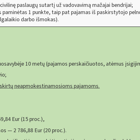
ivilinę paslaugų sutartį už vadovavimą mažajai bendrijai;
s paminėtas 1 punkte, taip pat pajamas iš paskirstytojo pelno
ilgalaikio darbo išmokas).
uosavybėje 10 metų (pajamos perskaičiuotos, atėmus įsigijim
io;
riskirtų neapmokestinamosioms pajamoms.
,84 Eur (15 proc.),
os — 2 786,88 Eur (20 proc.).