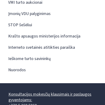
VMI turto aukcionai
Įmonių VDU palyginimas
STOP šešėliui
Krašto apsaugos ministerijos informacija
Interneto svetainės atitikties paraiška
Ieškome turto savininkų
Nuorodos
Konsultacijos mokesčių klausimais ir paslaugos
gyventojams: