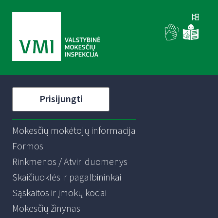
Prisijungti
Mokesčių mokėtojų informacija
Formos
Rinkmenos / Atviri duomenys
Skaičiuoklės ir pagalbininkai
Sąskaitos ir įmokų kodai
Mokesčių žinynas