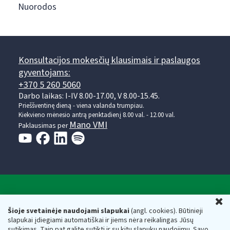
Nuorodos
Konsultacijos mokesčių klausimais ir paslaugos
gyventojams:
+370 5 260 5060
Darbo laikas: I-IV 8.00-17.00, V 8.00-15.45.
Prieššventinę dieną - viena valanda trumpiau.
Kiekvieno mėnesio antrą penktadienį 8.00 val. - 12.00 val.
Mano VMI
Paklausimas per
Valstybinė mokesčių inspekcija prie Lietuvos
U
Respublikos finansų ministerijos
Šioje svetainėje naudojami slapukai
(angl. cookies). Būtinieji
slapukai įdiegiami automatiškai ir jiems nėra reikalingas Jūsų
Biudžetinė įstaiga. Juridinio asmens kodas — 188659752,
sutikimas. Taip pat galite sutikti ir su kitų slapukų naudojimu. Savo