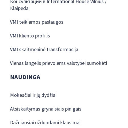
Консультации в International House Vilnius /
Klaipėda
VMI teikiamos paslaugos
VMI kliento profilis
VMI skaitmeninė transformacija
Vienas langelis prievolėms valstybei sumokėti
NAUDINGA
Mokesčiai ir jų dydžiai
Atsiskaitymas grynaisiais pinigais
Dažniausiai užduodami klausimai