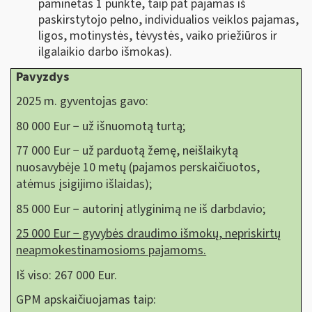
paminėtas 1 punkte, taip pat pajamas iš
paskirstytojo pelno, individualios veiklos pajamas,
ligos, motinystės, tėvystės, vaiko priežiūros ir
ilgalaikio darbo išmokas).
Pavyzdys
2025 m. gyventojas gavo:
80 000 Eur − už išnuomotą turtą;
77 000 Eur − už parduotą žemę, neišlaikytą
nuosavybėje 10 metų (pajamos perskaičiuotos,
atėmus įsigijimo išlaidas);
85 000 Eur − autorinį atlyginimą ne iš darbdavio;
25 000 Eur − gyvybės draudimo išmokų, nepriskirtų
neapmokestinamosioms pajamoms.
Iš viso: 267 000 Eur.
GPM apskaičiuojamas taip: