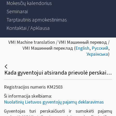
Mokesčių kalendorius
Seminarai
Tarptautinis apmokestinimas
Kontaktai / Apklausa
VMI Machine translation / VMI Машинный перевод /
VMI Машинний переклад (
English
,
Русский
,
Українська
)
Kada gyventojui atsiranda prievolė perskaičiuoti pajamų mokestį, taikant progresinius mokesčio tarifus?
Registracijos numeris KM2503
Ši informacija skelbiama:
Nuolatinių Lietuvos gyventojų pajamų deklaravimas
Gyventojas turi perskaičiuoti ir sumokėti pajamų