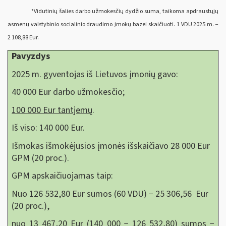
*Vidutinių šalies darbo užmokesčių dydžio suma, taikoma apdraustųjų
asmenų valstybinio socialinio draudimo įmokų bazei skaičiuoti. 1 VDU 2025 m. −
2 108,88 Eur.
Pavyzdys
2025 m. gyventojas iš Lietuvos įmonių gavo:
40 000 Eur darbo užmokesčio;
100 000 Eur tantjemų
.
Iš viso: 140 000 Eur.
Išmokas išmokėjusios įmonės išskaičiavo 28 000 Eur
GPM (20 proc.).
GPM apskaičiuojamas taip:
Nuo 126 532,80 Eur sumos (60 VDU) − 25 306,56 Eur
(20 proc.),
nuo 13 467,20 Eur (140 000 − 126 532,80) sumos −