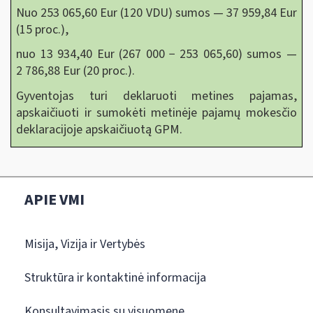
Nuo 253 065,60 Eur (120 VDU) sumos — 37 959,84 Eur
(15 proc.),
nuo 13 934,40 Eur (267 000 − 253 065,60) sumos —
2 786,88 Eur (20 proc.).
Gyventojas turi deklaruoti metines pajamas,
apskaičiuoti ir sumokėti metinėje pajamų mokesčio
deklaracijoje apskaičiuotą GPM.
APIE VMI
Misija, Vizija ir Vertybės
Struktūra ir kontaktinė informacija
Konsultavimasis su visuomene