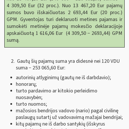
4 309,50 Eur (32 proc.). Nuo 13 467,20 Eur pajamų
sumos buvo išskaičiuotas 2 693,44 Eur (20 proc.)
GPM. Gyventojas turi deklaruoti metines pajamas ir
sumokėti metinėje pajamų mokesčio deklaracijoje
apskaičiuotą 1 616,06 Eur (4 309,50 − 2693,44) GPM
sumą.
Gautų šių pajamų suma yra didesnė nei 120 VDU
suma − 253 065,60 Eur:
autorinių atlyginimų (gautų ne iš darbdavio);
honorarų;
turto pardavimo ar kitokio perleidimo
nuosavybėn;
turto nuomos;
mažosios bendrijos vadovo (nario) pagal civilinę
paslaugų sutartį už vadovavimą mažajai bendrijai;
kitų pajamų ne iš darbo santykių (išskyrus