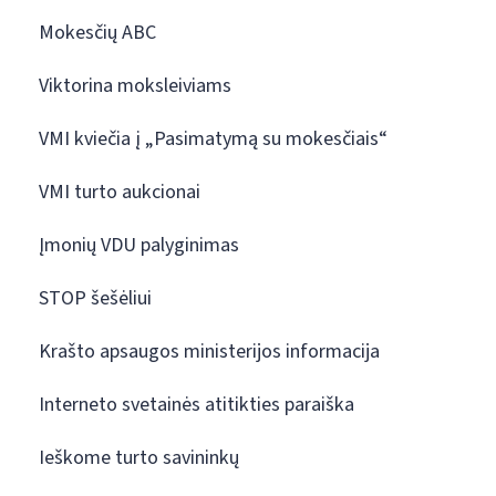
Mokesčių ABC
Viktorina moksleiviams
VMI kviečia į „Pasimatymą su mokesčiais“
VMI turto aukcionai
Įmonių VDU palyginimas
STOP šešėliui
Krašto apsaugos ministerijos informacija
Interneto svetainės atitikties paraiška
Ieškome turto savininkų