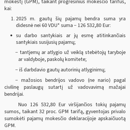
mokestį (GPM), taikant progresinius mokesčio tarifus,
kai:
2025 m. gautų šių pajamų bendra suma yra
didesnė nei 60 VDU
*
suma − 126 532,80 Eur:
su darbo santykiais ar jų esmę atitinkančiais
santykiais susijusių pajamų;
− tantjemų ar atlygio už veiklą stebėtojų taryboje
ar valdyboje, paskolų komitete;
− iš darbdavio gautų autorinių atlyginimų;
− mažosios bendrijos vadovo (ne nario) pagal
civilinę paslaugų sutartį už vadovavimą mažajai
bendrijai.
Nuo 126 532,80 Eur viršijančios tokių pajamų
sumos, taikant 32 proc. GPM tarifą, gyventojas privalo
sumokėti pajamų mokesčio deklaracijoje apskaičiuotą
GPM.