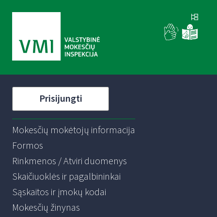
Prisijungti
Mokesčių mokėtojų informacija
Formos
Rinkmenos / Atviri duomenys
Skaičiuoklės ir pagalbininkai
Sąskaitos ir įmokų kodai
Mokesčių žinynas