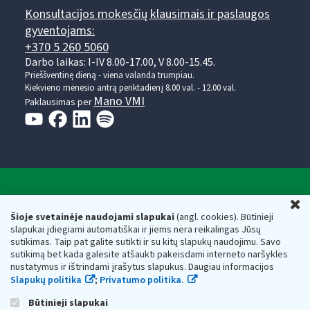
Konsultacijos mokesčių klausimais ir paslaugos
gyventojams:
+370 5 260 5060
Darbo laikas: I-IV 8.00-17.00, V 8.00-15.45.
Prieššventinę dieną - viena valanda trumpiau.
Kiekvieno mėnesio antrą penktadienį 8.00 val. - 12.00 val.
Mano VMI
Paklausimas per
Valstybinė mokesčių inspekcija prie Lietuvos
U
Respublikos finansų ministerijos
Šioje svetainėje naudojami slapukai
(angl. cookies). Būtinieji
slapukai įdiegiami automatiškai ir jiems nėra reikalingas Jūsų
Biudžetinė įstaiga. Juridinio asmens kodas — 188659752,
sutikimas. Taip pat galite sutikti ir su kitų slapukų naudojimu. Savo
adresas: Vasario 16-osios g. 14, 01107 Vilnius, Lietuva, el.paštas:
sutikimą bet kada galėsite atšaukti pakeisdami interneto naršyklės
vmi@vmi.lt
, E. pristatymo dėžutės adresas 188659752
nustatymus ir ištrindami įrašytus slapukus. Daugiau informacijos
Duomenys apie Valstybinę mokesčių inspekciją prie Lietuvos
Slapukų politika
;
Privatumo politika.
Respublikos finansų ministerijos kaupiami ir saugomi Juridinių
asmenų registre
Būtinieji slapukai