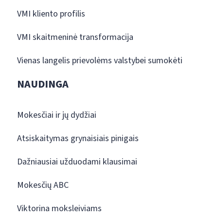
VMI kliento profilis
VMI skaitmeninė transformacija
Vienas langelis prievolėms valstybei sumokėti
NAUDINGA
Mokesčiai ir jų dydžiai
Atsiskaitymas grynaisiais pinigais
Dažniausiai užduodami klausimai
Mokesčių ABC
Viktorina moksleiviams