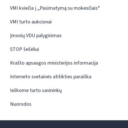
VMI kviečia į „Pasimatymą su mokesčiais“
VMI turto aukcionai
Įmonių VDU palyginimas
STOP šešėliui
Krašto apsaugos ministerijos informacija
Interneto svetainės atitikties paraiška
Ieškome turto savininkų
Nuorodos