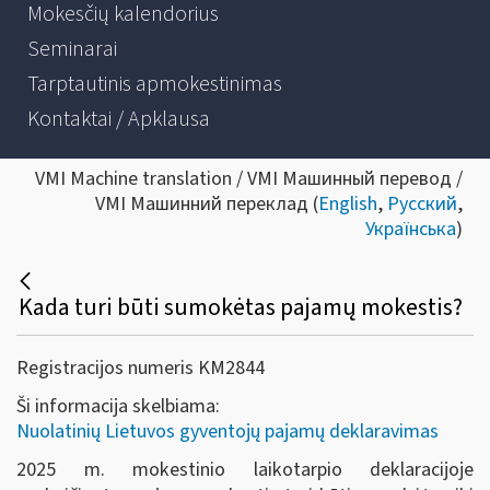
Mokesčių kalendorius
Seminarai
Tarptautinis apmokestinimas
Kontaktai / Apklausa
VMI Machine translation / VMI Машинный перевод /
VMI Машинний переклад (
English
,
Русский
,
Українська
)
Kada turi būti sumokėtas pajamų mokestis?
Registracijos numeris KM2844
Ši informacija skelbiama:
Nuolatinių Lietuvos gyventojų pajamų deklaravimas
2025 m. mokestinio laikotarpio deklaracijoje