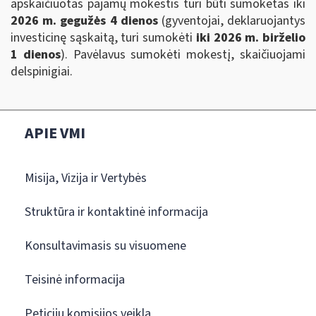
apskaičiuotas pajamų mokestis turi būti sumokėtas iki
2026 m. gegužės 4 dienos
(gyventojai, deklaruojantys
investicinę sąskaitą, turi sumokėti
iki 2026 m. birželio
1 dienos
). Pavėlavus sumokėti mokestį, skaičiuojami
delspinigiai.
APIE VMI
Misija, Vizija ir Vertybės
Struktūra ir kontaktinė informacija
Konsultavimasis su visuomene
Teisinė informacija
Peticijų komisijos veikla