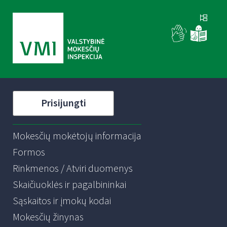
Prisijungti
Mokesčių mokėtojų informacija
Formos
Rinkmenos / Atviri duomenys
Skaičiuoklės ir pagalbininkai
Sąskaitos ir įmokų kodai
Mokesčių žinynas