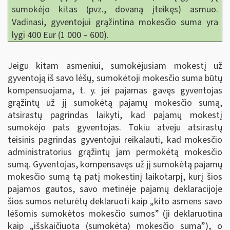
sumokėjo kitas (pvz., dovaną įteikęs) asmuo.
Vadinasi, gyventojui grąžintina mokesčio suma yra
lygi 400 Eur (1 000 – 600).
Jeigu kitam asmeniui, sumokėjusiam mokestį už
gyventoją iš savo lėšų, sumokėtoji mokesčio suma būtų
kompensuojama, t. y. jei pajamas gavęs gyventojas
grąžintų už jį sumokėtą pajamų mokesčio sumą,
atsirastų pagrindas laikyti, kad pajamų mokestį
sumokėjo pats gyventojas. Tokiu atveju atsirastų
teisinis pagrindas gyventojui reikalauti, kad mokesčio
administratorius grąžintų jam permokėtą mokesčio
sumą. Gyventojas, kompensavęs už jį sumokėtą pajamų
mokesčio sumą tą patį mokestinį laikotarpį, kurį šios
pajamos gautos, savo metinėje pajamų deklaracijoje
šios sumos neturėtų deklaruoti kaip „kito asmens savo
lėšomis sumokėtos mokesčio sumos
”
(ji deklaruotina
kaip „išskaičiuota (sumokėta) mokesčio suma
”
), o