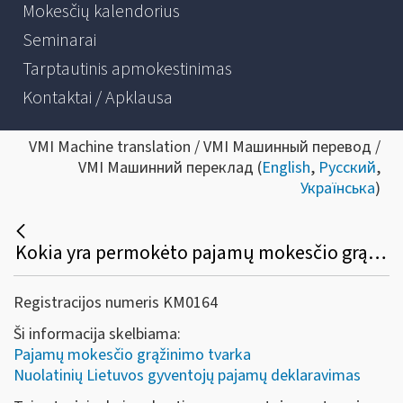
Mokesčių kalendorius
Seminarai
Tarptautinis apmokestinimas
Kontaktai / Apklausa
VMI Machine translation / VMI Машинный перевод /
VMI Машинний переклад (
English
,
Русский
,
Українська
)
Kokia yra permokėto pajamų mokesčio grąžinimo tvarka mokesčių mokėtojui, kai pajamų mokestis nuo jo gautų pajamų sumokamas kito asmens lėšomis?
Registracijos numeris KM0164
Ši informacija skelbiama:
Pajamų mokesčio grąžinimo tvarka
Nuolatinių Lietuvos gyventojų pajamų deklaravimas