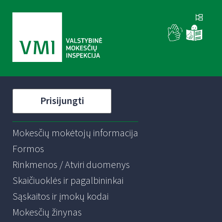
Prisijungti
Mokesčių mokėtojų informacija
Formos
Rinkmenos / Atviri duomenys
Skaičiuoklės ir pagalbininkai
Sąskaitos ir įmokų kodai
Mokesčių žinynas