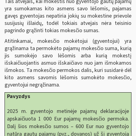
Tais atvejais, kai mokestis nuo gyventojo gautų pajamų
yra sumokamas kito asmens savo lėšomis, pajamas
gavęs gyventojas nepatiria jokių su mokestine prievole
susijusių išlaidų, todėl tokiais atvejais nėra teisinio
pagrindo grąžinti tokias mokesčio sumas.
Atitinkamai, mokesčio mokėtojui (gyventojui) yra
grąžinama ta permokėto pajamų mokesčio suma, kurią
jis sumokėjo savo lėšomis arba kurią mokestį
išskaičiuojantis asmuo išskaičiavo nuo jam išmokamos
išmokos. Ta mokesčio permokos dalis, kuri susidarė dėl
kito asmens savomis lėšomis sumokėto mokesčio,
gyventojui negrąžinama.
Pavyzdys
2025 m. gyventojo metinėje pajamų deklaracijoje
apskaičiuota 1 000 Eur pajamų mokesčio permoka.
Dalį šios mokesčio sumos – 600 Eur nuo gyventojo
natūra gautų pajamų (pvz., dovanos) už šį gyventoją