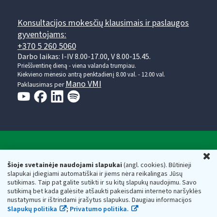
Konsultacijos mokesčių klausimais ir paslaugos
gyventojams:
+370 5 260 5060
Darbo laikas: I-IV 8.00-17.00, V 8.00-15.45.
Prieššventinę dieną - viena valanda trumpiau.
Kiekvieno mėnesio antrą penktadienį 8.00 val. - 12.00 val.
Mano VMI
Paklausimas per
Valstybinė mokesčių inspekcija prie Lietuvos
U
Respublikos finansų ministerijos
Šioje svetainėje naudojami slapukai
(angl. cookies). Būtinieji
slapukai įdiegiami automatiškai ir jiems nėra reikalingas Jūsų
Biudžetinė įstaiga. Juridinio asmens kodas — 188659752,
sutikimas. Taip pat galite sutikti ir su kitų slapukų naudojimu. Savo
adresas: Vasario 16-osios g. 14, 01107 Vilnius, Lietuva, el.paštas:
sutikimą bet kada galėsite atšaukti pakeisdami interneto naršyklės
vmi@vmi.lt
, E. pristatymo dėžutės adresas 188659752
nustatymus ir ištrindami įrašytus slapukus. Daugiau informacijos
Duomenys apie Valstybinę mokesčių inspekciją prie Lietuvos
Slapukų politika
;
Privatumo politika.
Respublikos finansų ministerijos kaupiami ir saugomi Juridinių