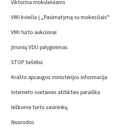
Viktorina moksleiviams
VMI kviečia į „Pasimatymą su mokesčiais“
VMI turto aukcionai
Įmonių VDU palyginimas
STOP šešėliui
Krašto apsaugos ministerijos informacija
Interneto svetainės atitikties paraiška
Ieškome turto savininkų
Nuorodos