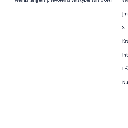
Vienas langelis prievolėms valstybei sumokėti
VM
Įm
ST
Kr
In
Ie
Nu