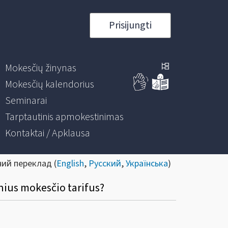
Prisijungti
Mokesčių žinynas
Mokesčių kalendorius
Seminarai
Tarptautinis apmokestinimas
Kontaktai / Apklausa
ний переклад (
English
,
Русский
,
Українська
)
nius mokesčio tarifus?