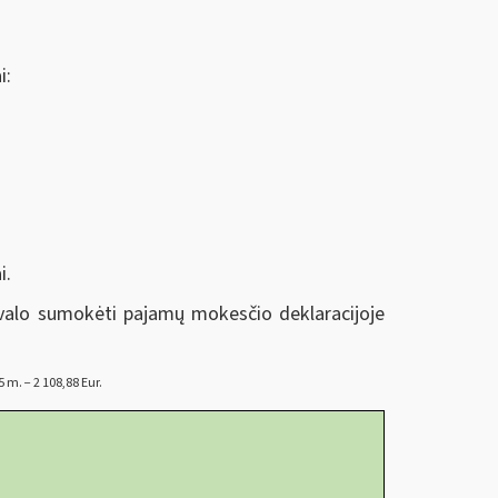
i:
i.
ivalo sumokėti pajamų mokesčio deklaracijoje
m. − 2 108,88 Eur.