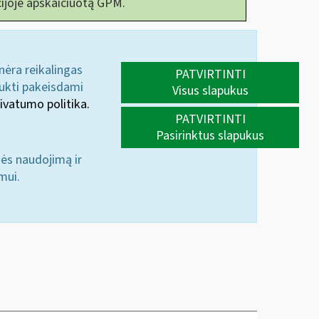
ijoje apskaičiuotą GPM.
 nėra reikalingas
PATVIRTINTI
aukti pakeisdami
Visus slapukus
ivatumo politika.
PATVIRTINTI
Pasirinktus slapukus
nės naudojimą ir
mui.