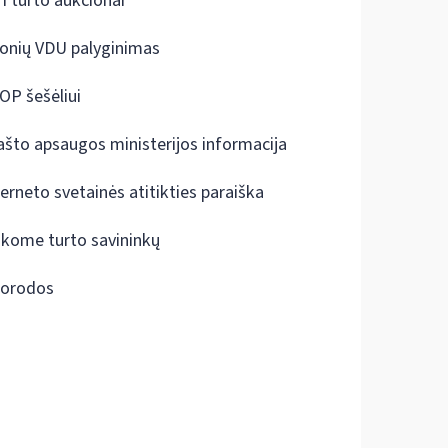
I turto aukcionai
onių VDU palyginimas
OP šešėliui
ašto apsaugos ministerijos informacija
terneto svetainės atitikties paraiška
škome turto savininkų
orodos