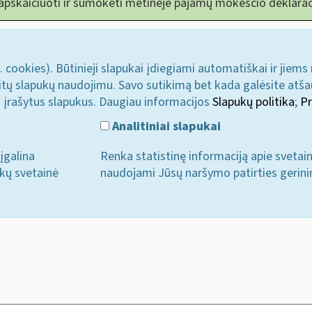
 apskaičiuoti ir sumokėti metinėje pajamų mokesčio deklarac
. cookies). Būtinieji slapukai įdiegiami automatiškai ir jiems
u kitų slapukų naudojimu. Savo sutikimą bet kada galėsite atš
i įrašytus slapukus. Daugiau informacijos
Slapukų politika
;
Pr
Analitiniai slapukai
įgalina
Renka statistinę informaciją apie svetai
ukų svetainė
naudojami Jūsų naršymo patirties gerini