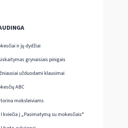
AUDINGA
kesčiai ir jų dydžiai
siskaitymas grynaisiais pinigais
žniausiai užduodami klausimai
kesčių ABC
ktorina moksleiviams
I kviečia į „Pasimatymą su mokesčiais“