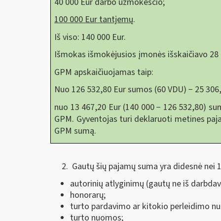
40 000 Eur darbo užmokesčio;
100 000 Eur tantjemų
.
Iš viso: 140 000 Eur.
Išmokas išmokėjusios įmonės išskaičiavo 28 
GPM apskaičiuojamas taip:
Nuo 126 532,80 Eur sumos (60 VDU) − 25 306,
nuo 13 467,20 Eur (140 000 − 126 532,80) sum
GPM. Gyventojas turi deklaruoti metines paj
GPM sumą.
Gautų šių pajamų suma yra didesnė nei 
autorinių atlyginimų (gautų ne iš darbdav
honorarų;
turto pardavimo ar kitokio perleidimo n
turto nuomos;