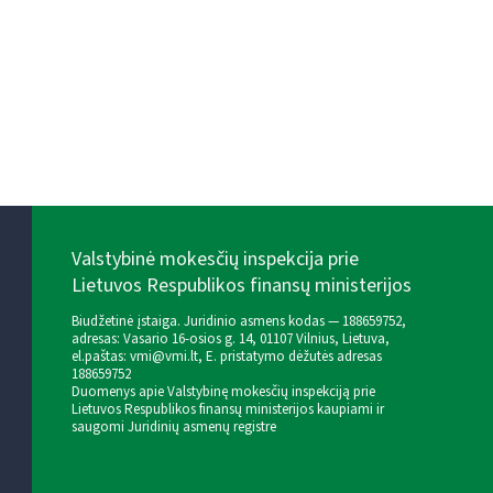
Valstybinė mokesčių inspekcija prie
Lietuvos Respublikos finansų ministerijos
Biudžetinė įstaiga. Juridinio asmens kodas — 188659752,
adresas: Vasario 16-osios g. 14, 01107 Vilnius, Lietuva,
el.paštas:
vmi@vmi.lt
, E. pristatymo dėžutės adresas
188659752
Duomenys apie Valstybinę mokesčių inspekciją prie
Lietuvos Respublikos finansų ministerijos kaupiami ir
saugomi Juridinių asmenų registre