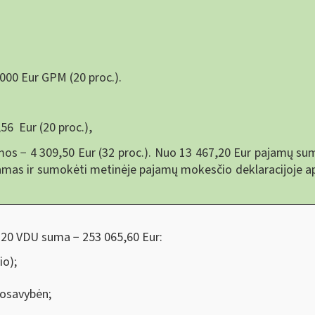
000 Eur GPM (20 proc.).
56 Eur (20 proc.),
os − 4 309,50 Eur (32 proc.). Nuo 13 467,20 Eur pajamų sum
amas ir sumokėti metinėje pajamų mokesčio deklaracijoje ap
120 VDU suma − 253 065,60 Eur:
io);
uosavybėn;