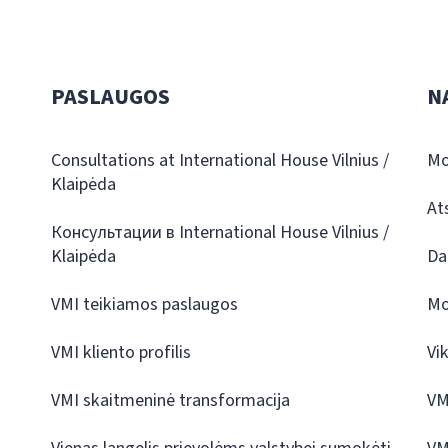
PASLAUGOS
N
Consultations at International House Vilnius /
Mo
Klaipėda
At
Консультации в International House Vilnius /
Klaipėda
Da
VMI teikiamos paslaugos
Mo
VMI kliento profilis
Vi
VMI skaitmeninė transformacija
VM