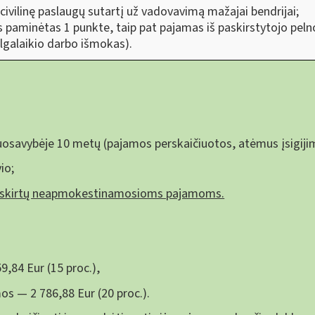
ivilinę paslaugų sutartį už vadovavimą mažajai bendrijai;
s paminėtas 1 punkte, taip pat pajamas iš paskirstytojo pelno
ilgalaikio darbo išmokas).
uosavybėje 10 metų (pajamos perskaičiuotos, atėmus įsigijim
io;
riskirtų neapmokestinamosioms pajamoms.
,84 Eur (15 proc.),
os — 2 786,88 Eur (20 proc.).