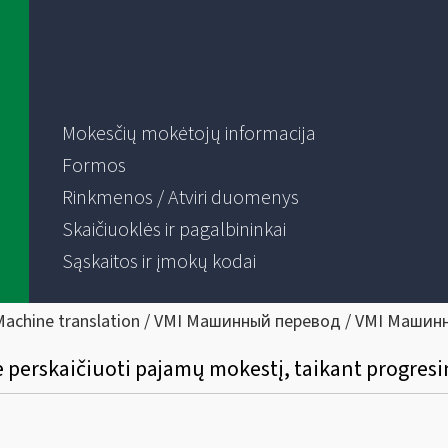
Mokesčių mokėtojų informacija
Formos
Rinkmenos / Atviri duomenys
Skaičiuoklės ir pagalbininkai
Sąskaitos ir įmokų kodai
Machine translation / VMI Машинный перевод / VMI Машин
ė perskaičiuoti pajamų mokestį, taikant progresi