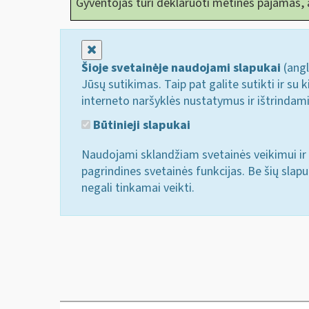
Gyventojas turi deklaruoti metines pajamas,
Uždaryti
Šioje svetainėje naudojami slapukai
(angl
Jūsų sutikimas. Taip pat galite sutikti ir s
interneto naršyklės nustatymus ir ištrindam
Būtinieji slapukai
Naudojami sklandžiam svetainės veikimui ir 
pagrindines svetainės funkcijas. Be šių slap
negali tinkamai veikti.