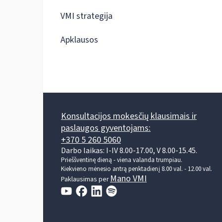
VMI strategija
Apklausos
Konsultacijos mokesčių klausimais ir
paslaugos gyventojams:
+370 5 260 5060
Darbo laikas: I-IV 8.00-17.00, V 8.00-15.45.
Prieššventinę dieną - viena valanda trumpiau.
Kiekvieno mėnesio antrą penktadienį 8.00 val. - 12.00 val.
Mano VMI
Paklausimas per