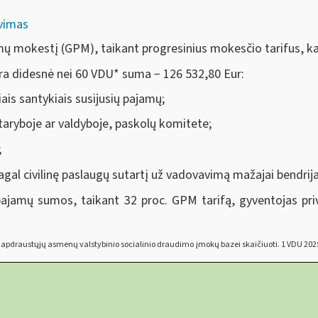
avimas
mų mokestį (GPM), taikant progresinius mokesčio tarifus, ka
ra didesnė nei 60 VDU
*
suma − 126 532,80 Eur:
ais santykiais susijusių pajamų;
 taryboje ar valdyboje, paskolų komitete;
;
gal civilinę paslaugų sutartį už vadovavimą mažajai bendrija
 pajamų sumos, taikant 32 proc. GPM tarifą, gyventojas pr
apdraustųjų asmenų valstybinio socialinio draudimo įmokų bazei skaičiuoti. 1 VDU 2025 