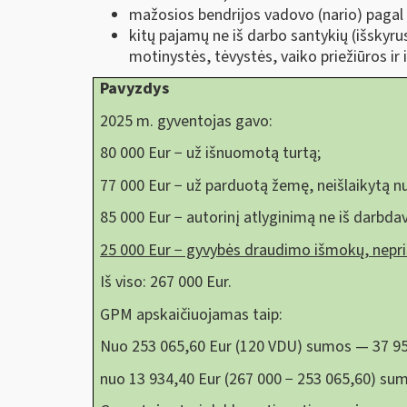
mažosios bendrijos vadovo (nario) pagal c
kitų pajamų ne iš darbo santykių (išskyru
motinystės, tėvystės, vaiko priežiūros ir 
Pavyzdys
2025 m. gyventojas gavo:
80 000 Eur − už išnuomotą turtą;
77 000 Eur − už parduotą žemę, neišlaikytą n
85 000 Eur − autorinį atlyginimą ne iš darbdav
25 000 Eur − gyvybės draudimo išmokų, nep
Iš viso: 267 000 Eur.
GPM apskaičiuojamas taip:
Nuo 253 065,60 Eur (120 VDU) sumos — 37 959
nuo 13 934,40 Eur (267 000 − 253 065,60) sum