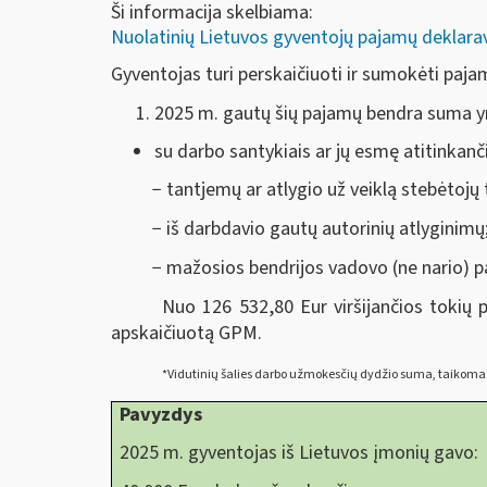
Ši informacija skelbiama:
Nuolatinių Lietuvos gyventojų pajamų deklar
Gyventojas turi perskaičiuoti ir sumokėti paja
2025 m. gautų šių pajamų bendra suma y
su darbo santykiais ar jų esmę atitinkanči
− tantjemų ar atlygio už veiklą stebėtojų
− iš darbdavio gautų autorinių atlyginimų
− mažosios bendrijos vadovo (ne nario) pa
Nuo 126 532,80 Eur viršijančios tokių
apskaičiuotą GPM.
*Vidutinių šalies darbo užmokesčių dydžio suma, taikoma 
Pavyzdys
2025 m. gyventojas iš Lietuvos įmonių gavo: