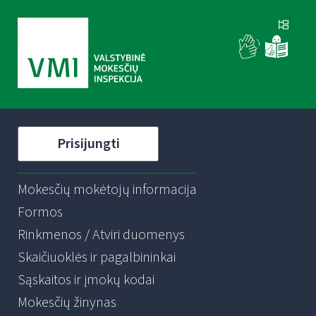
Prisijungti
Mokesčių mokėtojų informacija
Formos
Rinkmenos / Atviri duomenys
Skaičiuoklės ir pagalbininkai
Sąskaitos ir įmokų kodai
Mokesčių žinynas