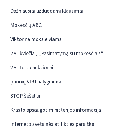
Dažniausiai užduodami klausimai
Mokesčių ABC
Viktorina moksleiviams
VMI kviečia į „Pasimatymą su mokesčiais“
VMI turto aukcionai
Įmonių VDU palyginimas
STOP šešėliui
Krašto apsaugos ministerijos informacija
Interneto svetainės atitikties paraiška