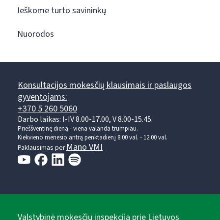
Ieškome turto savininkų
Nuorodos
Konsultacijos mokesčių klausimais ir paslaugos
gyventojams:
+370 5 260 5060
Darbo laikas: I-IV 8.00-17.00, V 8.00-15.45.
Prieššventinę dieną - viena valanda trumpiau.
Kiekvieno mėnesio antrą penktadienį 8.00 val. - 12.00 val.
Mano VMI
Paklausimas per
Valstybinė mokesčių inspekcija prie Lietuvos