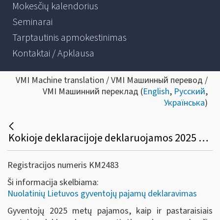
Mokesčių kalendorius
Seminarai
Tarptautinis apmokestinimas
Kontaktai / Apklausa
VMI Machine translation / VMI Машинный перевод /
VMI Машинний переклад (
English
,
Русский
,
Українська
)
Kokioje deklaracijoje deklaruojamos 2025 metais gautos pajamos?
Registracijos numeris KM2483
Ši informacija skelbiama:
Nuolatinių Lietuvos gyventojų pajamų deklaravimas
Gyventojų 2025 metų pajamos, kaip ir pastaraisiais