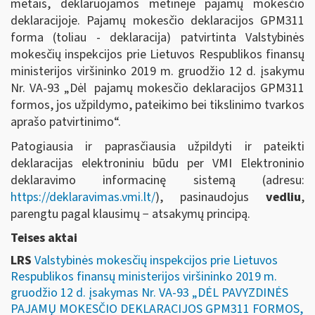
metais, deklaruojamos metinėje pajamų mokesčio
deklaracijoje. Pajamų mokesčio deklaracijos GPM311
forma (toliau - deklaracija) patvirtinta Valstybinės
mokesčių inspekcijos prie Lietuvos Respublikos finansų
ministerijos viršininko 2019 m. gruodžio 12 d. įsakymu
Nr. VA-93 „Dėl pajamų mokesčio deklaracijos GPM311
formos, jos užpildymo, pateikimo bei tikslinimo tvarkos
aprašo patvirtinimo“.
Patogiausia ir paprasčiausia užpildyti ir pateikti
deklaracijas elektroniniu būdu per VMI Elektroninio
deklaravimo informacinę sistemą (adresu:
https://deklaravimas.vmi.lt/
), pasinaudojus
vedliu
,
parengtu pagal klausimų − atsakymų principą.
Teises aktai
LRS
Valstybinės mokesčių inspekcijos prie Lietuvos
Respublikos finansų ministerijos viršininko 2019 m.
gruodžio 12 d. įsakymas Nr. VA-93 „DĖL PAVYZDINĖS
PAJAMŲ MOKESČIO DEKLARACIJOS GPM311 FORMOS,