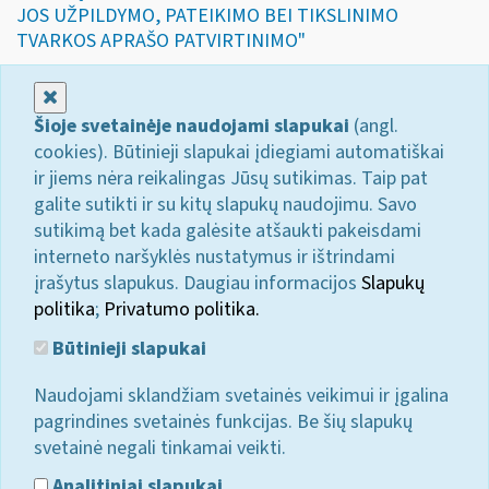
JOS UŽPILDYMO, PATEIKIMO BEI TIKSLINIMO
TVARKOS APRAŠO PATVIRTINIMO"
Uždaryti
Šioje svetainėje naudojami slapukai
(angl.
cookies). Būtinieji slapukai įdiegiami automatiškai
ir jiems nėra reikalingas Jūsų sutikimas. Taip pat
galite sutikti ir su kitų slapukų naudojimu. Savo
sutikimą bet kada galėsite atšaukti pakeisdami
interneto naršyklės nustatymus ir ištrindami
įrašytus slapukus. Daugiau informacijos
Slapukų
politika
;
Privatumo politika.
Būtinieji slapukai
Naudojami sklandžiam svetainės veikimui ir įgalina
pagrindines svetainės funkcijas. Be šių slapukų
svetainė negali tinkamai veikti.
Analitiniai slapukai