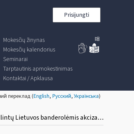
Prisijungti
Mokesčių žinynas
Mokesčių kalendorius
Seminarai
Tarptautinis apmokestinimas
Kontaktai / Apklausa
ний переклад (
English
,
Русский
,
Українська
)
Kokiu būdu ir kur mokesčių mokėtojai gali pateikti prašymo AKC404 formą dėl paženklintų Lietuvos banderolėmis akcizais apmokestinamų prekių išvežimo leidimo išdavimo?