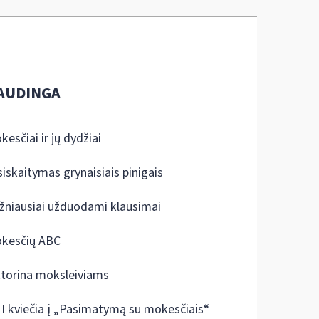
AUDINGA
kesčiai ir jų dydžiai
siskaitymas grynaisiais pinigais
žniausiai užduodami klausimai
kesčių ABC
ktorina moksleiviams
I kviečia į „Pasimatymą su mokesčiais“