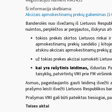
Registracijos numeris KM1455
Ši informacija skelbiama:
Akcizais apmokestinamų prekių gabenimas (14-
Banderolės nuo išvežamų iš Lietuvos Respubliko
nuimtos, perplėštos ar perpjautos, išskyrus atv
tokios prekės skirtos Lietuvos rinkai 
apmokestinamų prekių sandėlio į kitoje
atskiru akcizais apmokestinamų prekių
už tokias prekes akcizai sumokėti Lietuvo
kai yra rašytinis leidimas,
išduotas Pa
taisyklių, patvirtintų
VMI prie FM viršini
Asmuo, pageidaujantis gauti leidimą išvežti 
prašymo leisti išvežti Lietuvos Respublikos 
Prašymas VMI gali būti pateiktas tiesiogiai, p
Teises aktai