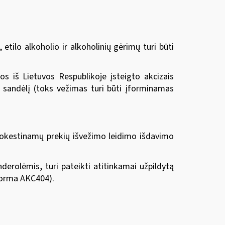
etilo alkoholio ir alkoholinių gėrimų turi būti
os iš Lietuvos Respublikoje įsteigto akcizais
 sandėlį (toks vežimas turi būti įforminamas
okestinamų prekių išvežimo leidimo išdavimo
erolėmis, turi pateikti atitinkamai užpildytą
forma AKC404).