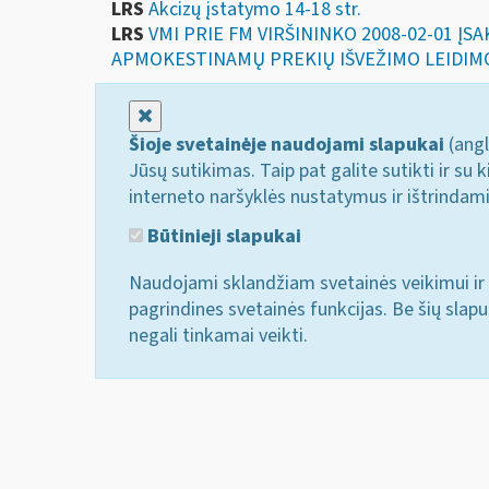
LRS
Akcizų įstatymo 14-18 str.
LRS
VMI PRIE FM VIRŠININKO 2008-02-01 Į
APMOKESTINAMŲ PREKIŲ IŠVEŽIMO LEIDIM
Uždaryti
Šioje svetainėje naudojami slapukai
(angl
Jūsų sutikimas. Taip pat galite sutikti ir s
interneto naršyklės nustatymus ir ištrindam
Būtinieji slapukai
Naudojami sklandžiam svetainės veikimui ir 
pagrindines svetainės funkcijas. Be šių slap
negali tinkamai veikti.