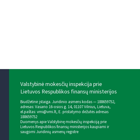
Valstybinė mokesčių inspekcija prie
Lietuvos Respublikos finansų ministerijos
Biudžetinė įstaiga. Juridinio asmens kodas — 188659752,
adresas: Vasario 16-osios g. 14, 01107 Vilnius, Lietuva,
el.paštas:
vmi@vmi.lt
, E. pristatymo dėžutės adresas
188659752
Duomenys apie Valstybinę mokesčių inspekciją prie
Lietuvos Respublikos finansų ministerijos kaupiami ir
saugomi Juridinių asmenų registre