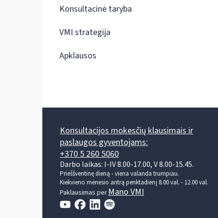
Konsultacinė taryba
VMI strategija
Apklausos
Konsultacijos mokesčių klausimais ir
paslaugos gyventojams:
+370 5 260 5060
Darbo laikas: I-IV 8.00-17.00, V 8.00-15.45.
Prieššventinę dieną - viena valanda trumpiau.
Kiekvieno mėnesio antrą penktadienį 8.00 val. - 12.00 val.
Mano VMI
Paklausimas per