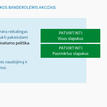
LIKOS BANDEROLĖMIS AKCIZAIS
 nėra reikalingas
PATVIRTINTI
aukti pakeisdami
Visus slapukus
ivatumo politika.
PATVIRTINTI
Pasirinktus slapukus
nės naudojimą ir
mui.