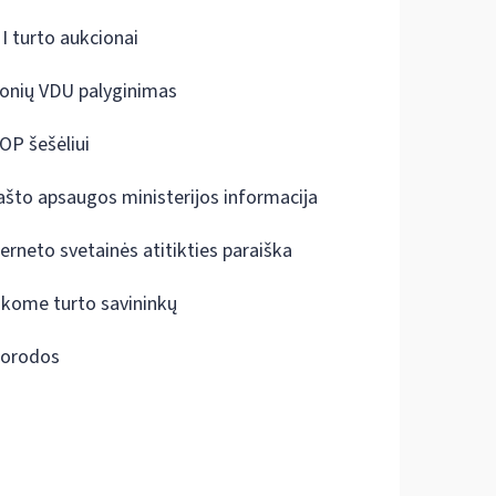
I turto aukcionai
onių VDU palyginimas
OP šešėliui
ašto apsaugos ministerijos informacija
terneto svetainės atitikties paraiška
škome turto savininkų
orodos