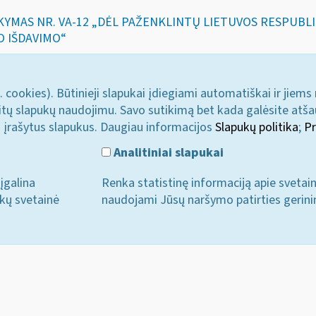
SAKYMAS NR. VA-12 „DĖL PAŽENKLINTŲ LIETUVOS RESPUB
O IŠDAVIMO“
. cookies). Būtinieji slapukai įdiegiami automatiškai ir jiems
u kitų slapukų naudojimu. Savo sutikimą bet kada galėsite atš
i įrašytus slapukus. Daugiau informacijos
Slapukų politika
;
Pr
Analitiniai slapukai
įgalina
Renka statistinę informaciją apie svetai
ukų svetainė
naudojami Jūsų naršymo patirties gerini