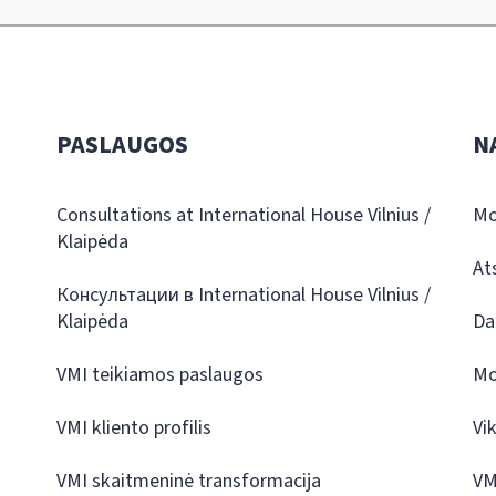
PASLAUGOS
N
Consultations at International House Vilnius /
Mo
Klaipėda
At
Консультации в International House Vilnius /
Klaipėda
Da
VMI teikiamos paslaugos
Mo
VMI kliento profilis
Vi
VMI skaitmeninė transformacija
VM