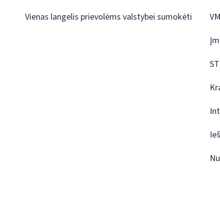
Vienas langelis prievolėms valstybei sumokėti
VM
Įm
ST
Kr
In
Ie
Nu