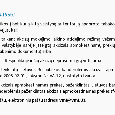
18 str.)
s į bet kurią kitą valstybę ar teritoriją apdoroto tabako, 
ejus, kai:
ir taikant akcizų mokėjimo laikino atidėjimo režimą vežam
 valstybėje narėje įsteigtą akcizais apmokestinamų prekių
 gabenimo dokumentu) arba
s Respublikoje ir šių akcizų neprašoma grąžinti, arba
ženklintų Lietuvos Respublikos banderolėmis akcizais apm
nko 2008-02-01 įsakymu Nr. VA-12
, nustatyta tvarka.
akcizais apmokestinamas prekes, paženklintas Lietuvos band
banderolėmis paženklintas akcizais apmokestinamas prekes (
aštu, elektroniniu paštu (adresu
vmi@vmi.lt
).