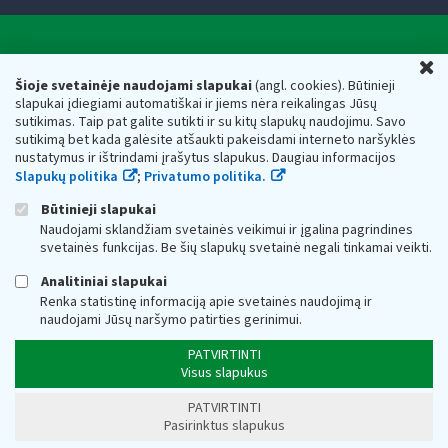
Valstybinė mokesčių inspekcija prie Lietuvos
U
Respublikos finansų ministerijos
Šioje svetainėje naudojami slapukai
(angl. cookies). Būtinieji
slapukai įdiegiami automatiškai ir jiems nėra reikalingas Jūsų
Biudžetinė įstaiga. Juridinio asmens kodas — 188659752,
sutikimas. Taip pat galite sutikti ir su kitų slapukų naudojimu. Savo
adresas: Vasario 16-osios g. 14, 01107 Vilnius, Lietuva, el.paštas:
sutikimą bet kada galėsite atšaukti pakeisdami interneto naršyklės
vmi@vmi.lt
, E. pristatymo dėžutės adresas 188659752
nustatymus ir ištrindami įrašytus slapukus. Daugiau informacijos
Duomenys apie Valstybinę mokesčių inspekciją prie Lietuvos
Slapukų politika
;
Privatumo politika.
Respublikos finansų ministerijos kaupiami ir saugomi Juridinių
asmenų registre
Būtinieji slapukai
Naudojami sklandžiam svetainės veikimui ir įgalina pagrindines
svetainės funkcijas. Be šių slapukų svetainė negali tinkamai veikti.
Analitiniai slapukai
Renka statistinę informaciją apie svetainės naudojimą ir
naudojami Jūsų naršymo patirties gerinimui.
PATVIRTINTI
Visus slapukus
PATVIRTINTI
Pasirinktus slapukus