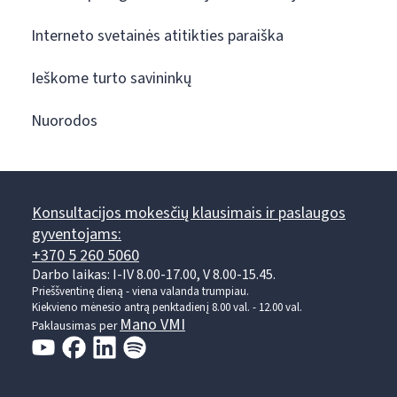
Interneto svetainės atitikties paraiška
Ieškome turto savininkų
Nuorodos
Konsultacijos mokesčių klausimais ir paslaugos
gyventojams:
+370 5 260 5060
Darbo laikas: I-IV 8.00-17.00, V 8.00-15.45.
Prieššventinę dieną - viena valanda trumpiau.
Kiekvieno mėnesio antrą penktadienį 8.00 val. - 12.00 val.
Mano VMI
Paklausimas per