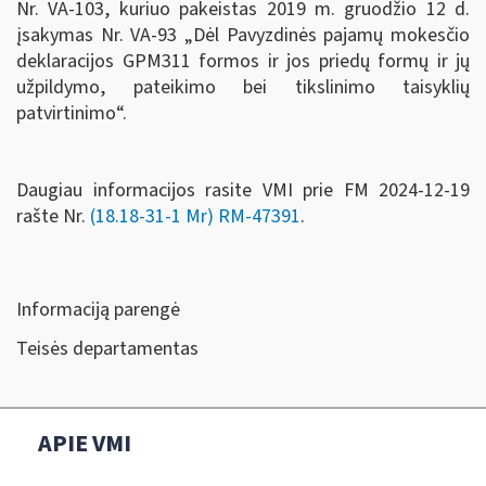
Nr. VA-103, kuriuo pakeistas 2019 m. gruodžio 12 d.
įsakymas Nr. VA-93 „Dėl Pavyzdinės pajamų mokesčio
deklaracijos GPM311 formos ir jos priedų formų ir jų
užpildymo, pateikimo bei tikslinimo taisyklių
patvirtinimo“.
Daugiau informacijos rasite VMI prie FM 2024-12-19
rašte Nr.
(18.18-31-1 Mr) RM-47391
.
Informaciją parengė
Teisės departamentas
APIE VMI