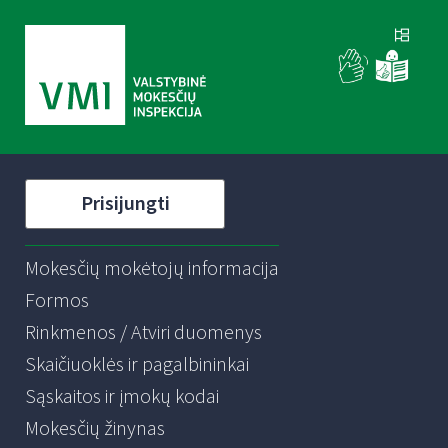
Prisijungti
Mokesčių mokėtojų informacija
Formos
Rinkmenos / Atviri duomenys
Skaičiuoklės ir pagalbininkai
Sąskaitos ir įmokų kodai
Mokesčių žinynas