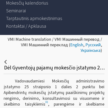
Mokesčių kalendorius
Seminarai
Tarptautinis apmokestinimas
Kontaktai / Apklausa
VMI Machine translation / VMI Машинный перевод /
VMI Машинний переклад (
English
,
Русский
,
Українська
)
Dėl Gyventojų pajamų mokesčio įstatymo 2 straipsnio 8 dalies ir 40 dalies apibendrinto paaiškinimo (komentaro)
Vadovaudamiesi Mokesčių administravimo
įstatymo 25 straipsnio 1 dalies 2 punktu bei
Apibendrintų mokesčių įstatymų paaiškinimų projektų
rengimo, derinimo, konsultavimosi su visuomene ir
[1]
skelbimo taisyklėmis
, parengėme ir skelbiame