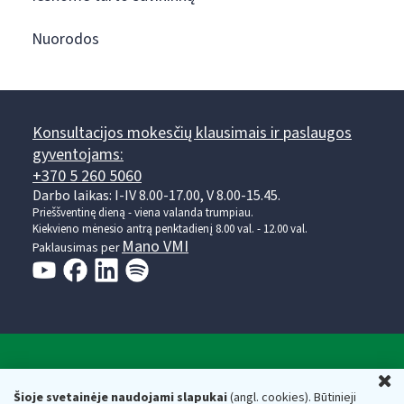
Nuorodos
Konsultacijos mokesčių klausimais ir paslaugos
gyventojams:
+370 5 260 5060
Darbo laikas: I-IV 8.00-17.00, V 8.00-15.45.
Prieššventinę dieną - viena valanda trumpiau.
Kiekvieno mėnesio antrą penktadienį 8.00 val. - 12.00 val.
Mano VMI
Paklausimas per
Valstybinė mokesčių inspekcija prie Lietuvos
U
Respublikos finansų ministerijos
Šioje svetainėje naudojami slapukai
(angl. cookies). Būtinieji