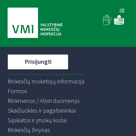
Prisijungti
Mokesčių mokėtojų informacija
Formos
Rinkmenos / Atviri duomenys
Skaičiuoklės ir pagalbininkai
Sąskaitos ir įmokų kodai
Mokesčių žinynas