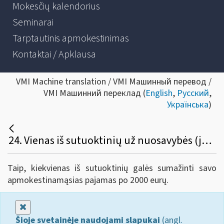
Mokesčių kalendorius
Seminarai
Tarptautinis apmokestinimas
Kontaktai / Apklausa
VMI Machine translation / VMI Машинный перевод /
VMI Машинний переклад (
English
,
Русский
,
Українська
)
24. Vienas iš sutuoktinių už nuosavybės (jungtinės ar asmeninės) teise priklausančio būsto remonto (apdailos) darbus sumokėjo 4000 eurų, sąskaita išrašyta tik vieno asmens (sutuoktinio) vardu. Ar žmona galės sumažinti savo apmokestinamąsias pajamas 2000 eurų suma?
Taip, kiekvienas iš sutuoktinių galės sumažinti savo
apmokestinamąsias pajamas po 2000 eurų.
Uždaryti
Šioje svetainėje naudojami slapukai
(angl.