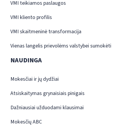
VMI teikiamos paslaugos
VMI kliento profilis
VMI skaitmeninė transformacija
Vienas langelis prievolėms valstybei sumokėti
NAUDINGA
Mokesčiai ir jų dydžiai
Atsiskaitymas grynaisiais pinigais
Dažniausiai užduodami klausimai
Mokesčių ABC