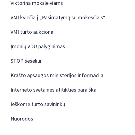
Viktorina moksleiviams
VMI kviečia į „Pasimatymą su mokesčiais“
VMI turto aukcionai
Įmonių VDU palyginimas
STOP šešėliui
Krašto apsaugos ministerijos informacija
Interneto svetainės atitikties paraiška
Ieškome turto savininkų
Nuorodos