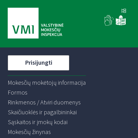
Prisijungti
Mokesčių mokėtojų informacija
Formos
Rinkmenos / Atviri duomenys
Skaičiuoklės ir pagalbininkai
Sąskaitos ir įmokų kodai
Mokesčių žinynas