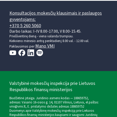
Konsultacijos mokesčių klausimais ir paslaugos
gyventojams:
+370 5 260 5060
Darbo laikas: I-IV 8.00-17.00, V 8.00-15.45.
Prieššventinę dieną - viena valanda trumpiau.
Kiekvieno mėnesio antrą penktadienį 8.00 val. - 12.00 val.
Mano VMI
Paklausimas per
Valstybinė mokesčių inspekcija prie Lietuvos
Respublikos finansų ministerijos
Biudžetinė įstaiga. Juridinio asmens kodas — 188659752,
adresas: Vasario 16-osios g. 14, 01107 Vilnius, Lietuva, el.paštas:
vmi@vmi.lt
, E. pristatymo dėžutės adresas 188659752
Duomenys apie Valstybinę mokesčių inspekciją prie Lietuvos
Respublikos finansų ministerijos kaupiami ir saugomi Juridinių