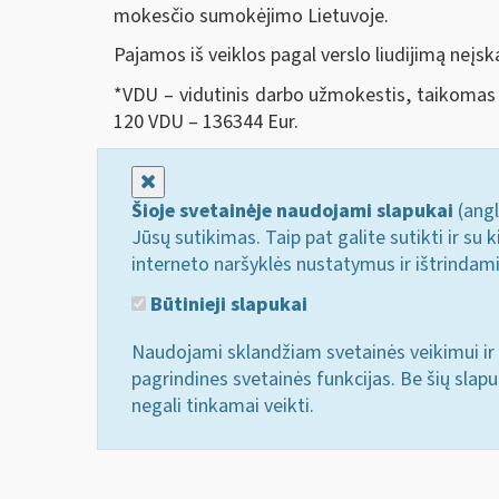
mokesčio sumokėjimo Lietuvoje.
Pajamos iš veiklos pagal verslo liudijimą neįsk
*VDU – vidutinis darbo užmokestis, taikomas 
120 VDU – 136344 Eur.
Uždaryti
Šioje svetainėje naudojami slapukai
(angl
Jūsų sutikimas. Taip pat galite sutikti ir s
interneto naršyklės nustatymus ir ištrindam
Būtinieji slapukai
Naudojami sklandžiam svetainės veikimui ir 
pagrindines svetainės funkcijas. Be šių slap
negali tinkamai veikti.