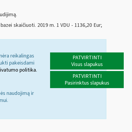
udijimą.
azei skaičiuoti. 2019 m. 1 VDU - 1136,20 Eur;
 nėra reikalingas
PATVIRTINTI
aukti pakeisdami
Visus slapukus
ivatumo politika.
PATVIRTINTI
Pasirinktus slapukus
nės naudojimą ir
mui.