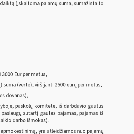
imtį daiktą (įskaitoma pajamų suma, sumažinta to
ti 3000 Eur per metus,
ių) suma (vertė), viršijanti 2500 eurų per metus,
nes dovanas),
dyboje, paskolų komitete, iš darbdavio gautus
l paslaugų sutartį gautas pajamas, pajamas iš
alaikio darbo išmokas).
bą apmokestinimą, yra atleidžiamos nuo pajamų