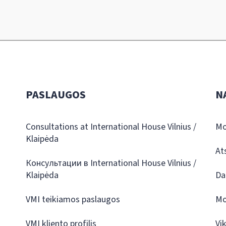
PASLAUGOS
N
Consultations at International House Vilnius /
Mo
Klaipėda
At
Консультации в International House Vilnius /
Klaipėda
Da
VMI teikiamos paslaugos
Mo
VMI kliento profilis
Vi