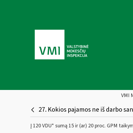
VMI 
27. Kokios pajamos ne iš darbo san
Į 120 VDU* sumą 15 ir (ar) 20 proc. GPM taik