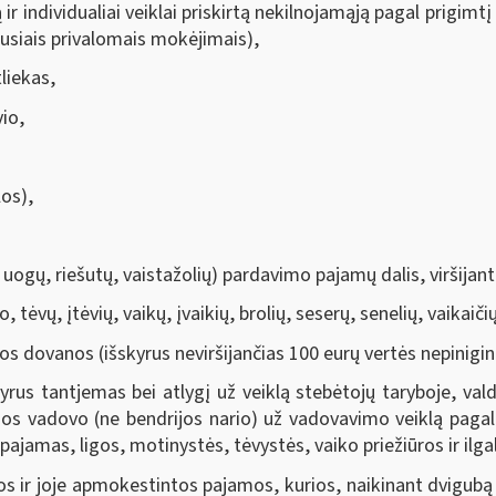
ą ir individualiai veiklai priskirtą nekilnojamąją pagal prig
ijusiais privalomais mokėjimais),
liekas,
vio,
los),
uogų, riešutų, vaistažolių) pardavimo pajamų dalis, viršijan
, tėvų, įtėvių, vaikų, įvaikių, brolių, seserų, senelių, vaikaič
tos dovanos (išskyrus neviršijančias 100 eurų vertės nepinigi
us tantjemas bei atlygį už veiklą stebėtojų taryboje, val
jos vadovo (ne bendrijos nario) už vadovavimo veiklą paga
 pajamas, ligos, motinystės, tėvystės, vaiko priežiūros ir ilg
utos ir joje apmokestintos pajamos, kurios, naikinant dvigu