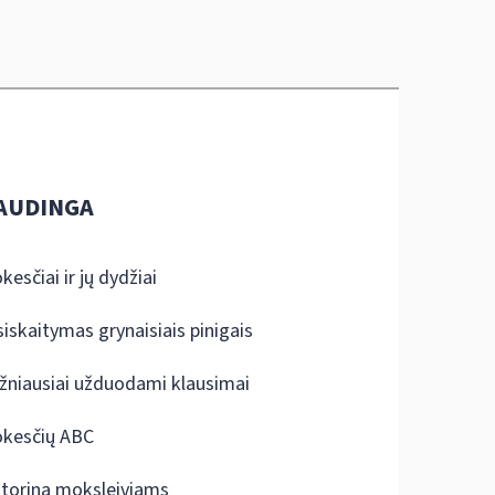
AUDINGA
kesčiai ir jų dydžiai
siskaitymas grynaisiais pinigais
žniausiai užduodami klausimai
kesčių ABC
ktorina moksleiviams