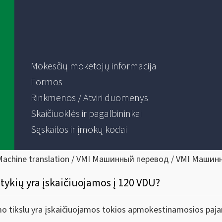
Mokesčių mokėtojų informacija
Formos
Rinkmenos / Atviri duomenys
Skaičiuoklės ir pagalbininkai
Sąskaitos ir įmokų kodai
Machine translation / VMI Машинный перевод / VMI Машин
tykių yra įskaičiuojamos į 120 VDU?
ymo tikslu yra įskaičiuojamos tokios apmokestinamosios paj