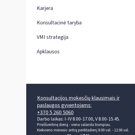
Karjera
Konsultacinė taryba
VMI strategija
Apklausos
Konsultacijos mokesčių klausimais ir
paslaugos gyventojams:
+370 5 260 5060
Darbo laikas: I-IV 8.00-17.00, V 8.00-15.45.
Prieššventinę dieną - viena valanda trumpiau.
Kiekvieno mėnesio antrą penktadienį 8.00 val. - 12.00 val.