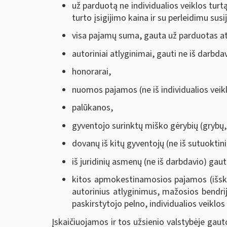
už parduotą ne individualios veiklos turt
turto įsigijimo kaina ir su perleidimu sus
visa pajamų suma, gauta už parduotas at
autoriniai atlyginimai, gauti ne iš darbda
honorarai,
nuomos pajamos (ne iš individualios veik
palūkanos,
gyventojo surinktų miško gėrybių (grybų, 
dovanų iš kitų gyventojų (ne iš sutuoktinio
iš juridinių asmenų (ne iš darbdavio) gau
kitos apmokestinamosios pajamos (išskyr
autorinius atlyginimus, mažosios bendri
paskirstytojo pelno, individualios veiklos
Įskaičiuojamos ir tos užsienio valstybėje ga