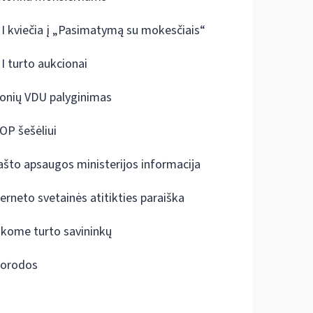
I kviečia į „Pasimatymą su mokesčiais“
I turto aukcionai
onių VDU palyginimas
OP šešėliui
ašto apsaugos ministerijos informacija
terneto svetainės atitikties paraiška
škome turto savininkų
orodos