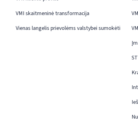
VMI skaitmeninė transformacija
VM
Vienas langelis prievolėms valstybei sumokėti
VM
Įm
ST
Kr
In
Ie
Nu