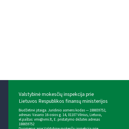
Valstybinė mokesčių inspekcija prie
Lietuvos Respublikos finansų ministerijos
Biudžetinė įstaiga. Juridinio asmens kodas — 188659752,
adresas: Vasario 16-osios g. 14, 01107 Vilnius, Lietuva,
el.paštas:
vmi@vmi.lt
, E. pristatymo dėžutės adresas
188659752
Duomenys apie Valstybinę mokesčių inspekciją prie