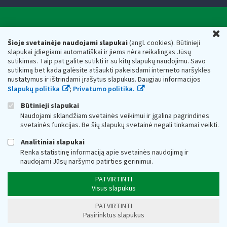
Valstybinė mokesčių inspekcija prie Lietuvos
U
Respublikos finansų ministerijos
Šioje svetainėje naudojami slapukai
(angl. cookies). Būtinieji
slapukai įdiegiami automatiškai ir jiems nėra reikalingas Jūsų
Biudžetinė įstaiga. Juridinio asmens kodas — 188659752,
sutikimas. Taip pat galite sutikti ir su kitų slapukų naudojimu. Savo
adresas: Vasario 16-osios g. 14, 01107 Vilnius, Lietuva, el.paštas:
sutikimą bet kada galėsite atšaukti pakeisdami interneto naršyklės
vmi@vmi.lt
, E. pristatymo dėžutės adresas 188659752
nustatymus ir ištrindami įrašytus slapukus. Daugiau informacijos
Duomenys apie Valstybinę mokesčių inspekciją prie Lietuvos
Slapukų politika
;
Privatumo politika.
Respublikos finansų ministerijos kaupiami ir saugomi Juridinių
asmenų registre
Būtinieji slapukai
Naudojami sklandžiam svetainės veikimui ir įgalina pagrindines
svetainės funkcijas. Be šių slapukų svetainė negali tinkamai veikti.
Analitiniai slapukai
Renka statistinę informaciją apie svetainės naudojimą ir
naudojami Jūsų naršymo patirties gerinimui.
PATVIRTINTI
Visus slapukus
PATVIRTINTI
Pasirinktus slapukus