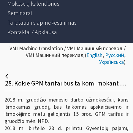
Mokesčių kalendorius
Seminarai
Tarptautinis apmokestinimas
Kontaktai / Apklausa
VMI Machine translation / VMI Машинный перевод /
VMI Машинний переклад (
English
,
Русский
,
Українська
)
28. Kokie GPM tarifai bus taikomi mokant atlyginimą už gruodį – gruodžio mėnesį ir sausio mėnesį ar jie skirsis? Koks NPD bus taikomas?
2018 m. gruodžio mėnesio darbo užmokesčiui, kuris
išmokamas gruodį, bus taikomas apskaičiavimo ir
išmokėjimo metu galiojantis 15 proc. GPM tarifas ir
gruodžio mėn. NPD.
2018 m. birželio 28 d. priimtu Gyventojų pajamų