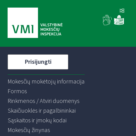
Prisijungti
Mokesčių mokėtojų informacija
Formos
Rinkmenos / Atviri duomenys
Skaičiuoklės ir pagalbininkai
Sąskaitos ir įmokų kodai
Mokesčių žinynas