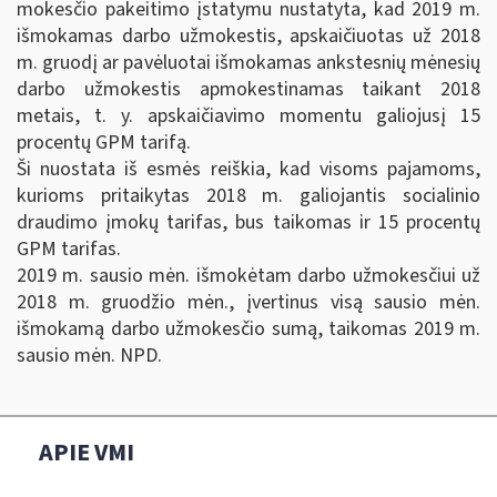
mokesčio pakeitimo įstatymu nustatyta, kad 2019 m.
išmokamas darbo užmokestis, apskaičiuotas už 2018
m. gruodį ar pavėluotai išmokamas ankstesnių mėnesių
darbo užmokestis apmokestinamas taikant 2018
metais, t. y. apskaičiavimo momentu galiojusį 15
procentų GPM tarifą.
Ši nuostata iš esmės reiškia, kad visoms pajamoms,
kurioms pritaikytas 2018 m. galiojantis socialinio
draudimo įmokų tarifas, bus taikomas ir 15 procentų
GPM tarifas.
2019 m. sausio mėn. išmokėtam darbo užmokesčiui už
2018 m. gruodžio mėn., įvertinus visą sausio mėn.
išmokamą darbo užmokesčio sumą, taikomas 2019 m.
sausio mėn. NPD.
APIE VMI