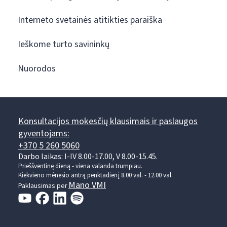
Interneto svetainės atitikties paraiška
Ieškome turto savininkų
Nuorodos
Konsultacijos mokesčių klausimais ir paslaugos
gyventojams:
+370 5 260 5060
Darbo laikas: I-IV 8.00-17.00, V 8.00-15.45.
Prieššventinę dieną - viena valanda trumpiau.
Kiekvieno mėnesio antrą penktadienį 8.00 val. - 12.00 val.
Mano VMI
Paklausimas per