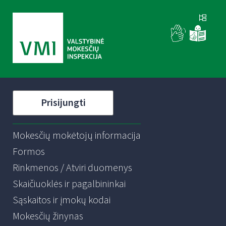
Prisijungti
Mokesčių mokėtojų informacija
Formos
Rinkmenos / Atviri duomenys
Skaičiuoklės ir pagalbininkai
Sąskaitos ir įmokų kodai
Mokesčių žinynas