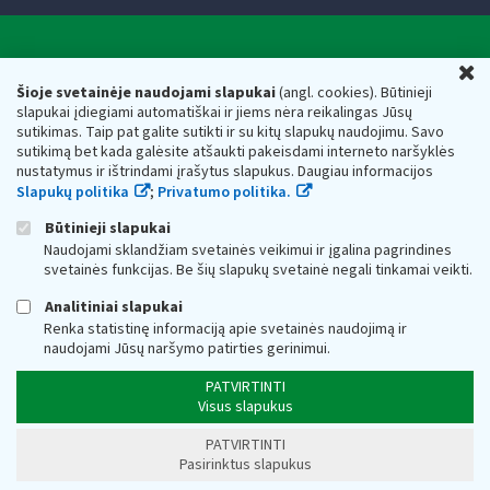
Valstybinė mokesčių inspekcija prie Lietuvos
U
Respublikos finansų ministerijos
Šioje svetainėje naudojami slapukai
(angl. cookies). Būtinieji
slapukai įdiegiami automatiškai ir jiems nėra reikalingas Jūsų
Biudžetinė įstaiga. Juridinio asmens kodas — 188659752,
sutikimas. Taip pat galite sutikti ir su kitų slapukų naudojimu. Savo
adresas: Vasario 16-osios g. 14, 01107 Vilnius, Lietuva, el.paštas:
sutikimą bet kada galėsite atšaukti pakeisdami interneto naršyklės
vmi@vmi.lt
, E. pristatymo dėžutės adresas 188659752
nustatymus ir ištrindami įrašytus slapukus. Daugiau informacijos
Duomenys apie Valstybinę mokesčių inspekciją prie Lietuvos
Slapukų politika
;
Privatumo politika.
Respublikos finansų ministerijos kaupiami ir saugomi Juridinių
asmenų registre
Būtinieji slapukai
Naudojami sklandžiam svetainės veikimui ir įgalina pagrindines
svetainės funkcijas. Be šių slapukų svetainė negali tinkamai veikti.
Analitiniai slapukai
Renka statistinę informaciją apie svetainės naudojimą ir
naudojami Jūsų naršymo patirties gerinimui.
PATVIRTINTI
Visus slapukus
PATVIRTINTI
Pasirinktus slapukus