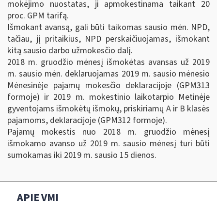
mokėjimo nuostatas, ji apmokestinama taikant 20
proc. GPM tarifą.
Išmokant avansą, gali būti taikomas sausio mėn. NPD,
tačiau, jį pritaikius, NPD perskaičiuojamas, išmokant
kitą sausio darbo užmokesčio dalį.
2018 m. gruodžio mėnesį išmokėtas avansas už 2019
m. sausio mėn. deklaruojamas 2019 m. sausio mėnesio
Mėnesinėje pajamų mokesčio deklaracijoje (GPM313
formoje) ir 2019 m. mokestinio laikotarpio Metinėje
gyventojams išmokėtų išmokų, priskiriamų A ir B klasės
pajamoms, deklaracijoje (GPM312 formoje).
Pajamų mokestis nuo 2018 m. gruodžio mėnesį
išmokamo avanso už 2019 m. sausio mėnesį turi būti
sumokamas iki 2019 m. sausio 15 dienos.
APIE VMI