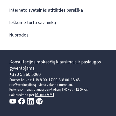
Interneto svetainės atitikties paraiška
Ieškome turto savininkų
Nuorodos
Konsultacijos mokesčių klausimais ir paslaugos
gyventojams:
+370 5 260 5060
Darbo laikas: I-IV 8.00-17.00, V 8.00-15.45.
Prieššventinę dieną - viena valanda trumpiau.
Kiekvieno mėnesio antrą penktadienį 8.00 val. - 12.00 val.
Mano VMI
Paklausimas per