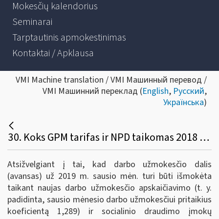
Mokesčių kalendorius
Seminarai
Tarptautinis apmokestinimas
Kontaktai / Apklausa
VMI Machine translation / VMI Машинный перевод /
VMI Машинний переклад (
English
,
Русский
,
Українська
)
30. Koks GPM tarifas ir NPD taikomas 2018 metais išmokėtam darbo užmokesčio avansui už 2019 m. Kurio mėnesio ir kurių metų deklaracijose (GPM312 ir GPM313 formose) reikia deklaruoti avansą? Iki kurios datos turi būti sumokamas GPM?
Atsižvelgiant į tai, kad darbo užmokesčio dalis
(avansas) už 2019 m. sausio mėn. turi būti išmokėta
taikant naujas darbo užmokesčio apskaičiavimo (t. y.
padidinta, sausio mėnesio darbo užmokesčiui pritaikius
koeficientą 1,289) ir socialinio draudimo įmokų