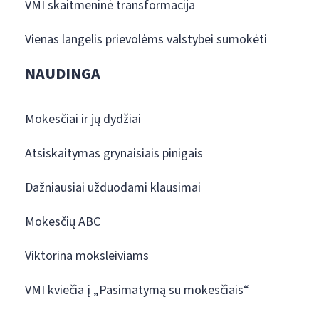
VMI skaitmeninė transformacija
Vienas langelis prievolėms valstybei sumokėti
NAUDINGA
Mokesčiai ir jų dydžiai
Atsiskaitymas grynaisiais pinigais
Dažniausiai užduodami klausimai
Mokesčių ABC
Viktorina moksleiviams
VMI kviečia į „Pasimatymą su mokesčiais“