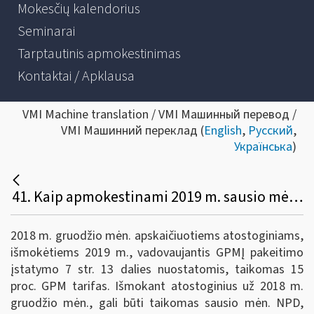
Mokesčių kalendorius
Seminarai
Tarptautinis apmokestinimas
Kontaktai / Apklausa
VMI Machine translation / VMI Машинный перевод /
VMI Машинний переклад (
English
,
Русский
,
Українська
)
41. Kaip apmokestinami 2019 m. sausio mėn. išmokėti atostoginiai už 2018 m. gruodžio mėn. (pvz., 2018 m. gruodžio 20-31 d.)? Koks NPD taikomas?
2018 m. gruodžio mėn. apskaičiuotiems atostoginiams,
išmokėtiems 2019 m., vadovaujantis GPMĮ pakeitimo
įstatymo 7 str. 13 dalies nuostatomis, taikomas 15
proc. GPM tarifas. Išmokant atostoginius už 2018 m.
gruodžio mėn., gali būti taikomas sausio mėn. NPD,