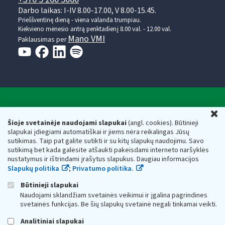
Darbo laikas: I-IV 8.00-17.00, V 8.00-15.45.
Prieššventinę dieną - viena valanda trumpiau.
Kiekvieno mėnesio antrą penktadienį 8.00 val. - 12.00 val.
Mano VMI
Paklausimas per
Valstybinė mokesčių inspekcija prie Lietuvos
U
Respublikos finansų ministerijos
Šioje svetainėje naudojami slapukai
(angl. cookies). Būtinieji
slapukai įdiegiami automatiškai ir jiems nėra reikalingas Jūsų
Biudžetinė įstaiga. Juridinio asmens kodas — 188659752,
sutikimas. Taip pat galite sutikti ir su kitų slapukų naudojimu. Savo
adresas: Vasario 16-osios g. 14, 01107 Vilnius, Lietuva, el.paštas:
sutikimą bet kada galėsite atšaukti pakeisdami interneto naršyklės
vmi@vmi.lt
, E. pristatymo dėžutės adresas 188659752
nustatymus ir ištrindami įrašytus slapukus. Daugiau informacijos
Duomenys apie Valstybinę mokesčių inspekciją prie Lietuvos
Slapukų politika
;
Privatumo politika.
Respublikos finansų ministerijos kaupiami ir saugomi Juridinių
asmenų registre
Būtinieji slapukai
Naudojami sklandžiam svetainės veikimui ir įgalina pagrindines
svetainės funkcijas. Be šių slapukų svetainė negali tinkamai veikti.
Analitiniai slapukai