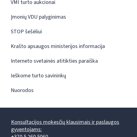
VMI turto aukcionai
Įmonių VDU palyginimas
STOP šešėliui
Krašto apsaugos ministerijos informacija
Interneto svetainės atitikties paraiška
Ieškome turto savininkų
Nuorodos
Konsultacijos mokesčių klausimais ir paslaugos
gyventojams:
+370 5 260 5060