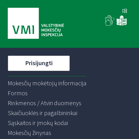
Prisijungti
Mokesčių mokėtojų informacija
Formos
Rinkmenos / Atviri duomenys
Skaičiuoklės ir pagalbininkai
Sąskaitos ir įmokų kodai
Mokesčių žinynas