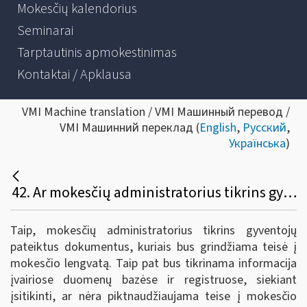
Mokesčių kalendorius
Seminarai
Tarptautinis apmokestinimas
Kontaktai / Apklausa
VMI Machine translation / VMI Машинный перевод /
VMI Машинний переклад (
English
,
Русский
,
Українська
)
42. Ar mokesčių administratorius tikrins gyventojo pateiktus išlaidas ir paslaugų suteikimą pagrindžiančius dokumentus?
Taip, mokesčių administratorius tikrins gyventojų
pateiktus dokumentus, kuriais bus grindžiama teisė į
mokesčio lengvatą. Taip pat bus tikrinama informacija
įvairiose duomenų bazėse ir registruose, siekiant
įsitikinti, ar nėra piktnaudžiaujama teise į mokesčio