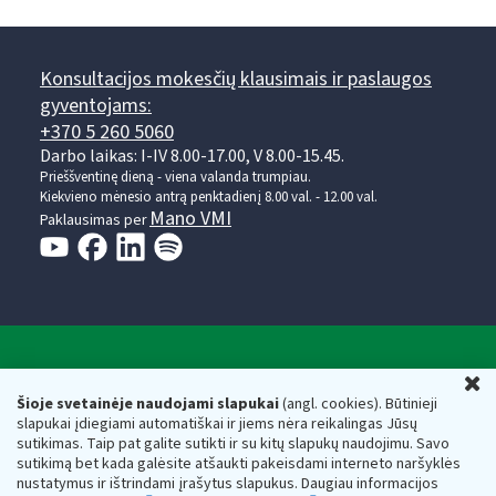
Konsultacijos mokesčių klausimais ir paslaugos
gyventojams:
+370 5 260 5060
Darbo laikas: I-IV 8.00-17.00, V 8.00-15.45.
Prieššventinę dieną - viena valanda trumpiau.
Kiekvieno mėnesio antrą penktadienį 8.00 val. - 12.00 val.
Mano VMI
Paklausimas per
Valstybinė mokesčių inspekcija prie Lietuvos
U
Respublikos finansų ministerijos
Šioje svetainėje naudojami slapukai
(angl. cookies). Būtinieji
slapukai įdiegiami automatiškai ir jiems nėra reikalingas Jūsų
Biudžetinė įstaiga. Juridinio asmens kodas — 188659752,
sutikimas. Taip pat galite sutikti ir su kitų slapukų naudojimu. Savo
adresas: Vasario 16-osios g. 14, 01107 Vilnius, Lietuva, el.paštas:
sutikimą bet kada galėsite atšaukti pakeisdami interneto naršyklės
vmi@vmi.lt
, E. pristatymo dėžutės adresas 188659752
nustatymus ir ištrindami įrašytus slapukus. Daugiau informacijos
Duomenys apie Valstybinę mokesčių inspekciją prie Lietuvos