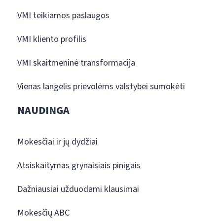
VMI teikiamos paslaugos
VMI kliento profilis
VMI skaitmeninė transformacija
Vienas langelis prievolėms valstybei sumokėti
NAUDINGA
Mokesčiai ir jų dydžiai
Atsiskaitymas grynaisiais pinigais
Dažniausiai užduodami klausimai
Mokesčių ABC