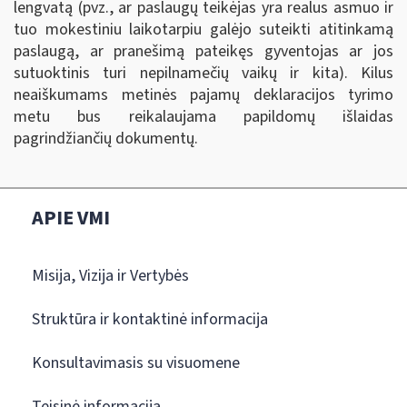
lengvatą (pvz., ar paslaugų teikėjas yra realus asmuo ir
tuo mokestiniu laikotarpiu galėjo suteikti atitinkamą
paslaugą, ar pranešimą pateikęs gyventojas ar jos
sutuoktinis turi nepilnamečių vaikų ir kita). Kilus
neaiškumams metinės pajamų deklaracijos tyrimo
metu bus reikalaujama papildomų išlaidas
pagrindžiančių dokumentų.
APIE VMI
Misija, Vizija ir Vertybės
Struktūra ir kontaktinė informacija
Konsultavimasis su visuomene
Teisinė informacija