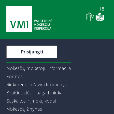
Prisijungti
Mokesčių mokėtojų informacija
Formos
Rinkmenos / Atviri duomenys
Skaičiuoklės ir pagalbininkai
Sąskaitos ir įmokų kodai
Mokesčių žinynas