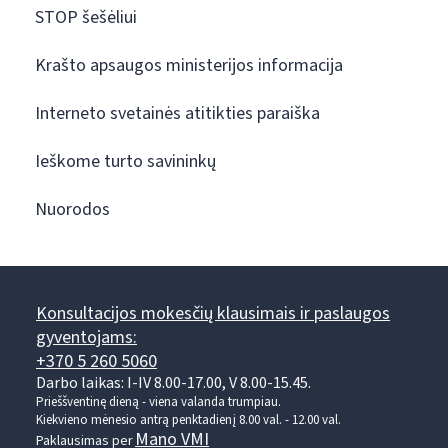
STOP šešėliui
Krašto apsaugos ministerijos informacija
Interneto svetainės atitikties paraiška
Ieškome turto savininkų
Nuorodos
Konsultacijos mokesčių klausimais ir paslaugos
gyventojams:
+370 5 260 5060
Darbo laikas: I-IV 8.00-17.00, V 8.00-15.45.
Prieššventinę dieną - viena valanda trumpiau.
Kiekvieno mėnesio antrą penktadienį 8.00 val. - 12.00 val.
Mano VMI
Paklausimas per