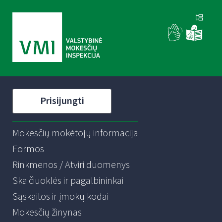
Prisijungti
Mokesčių mokėtojų informacija
Formos
Rinkmenos / Atviri duomenys
Skaičiuoklės ir pagalbininkai
Sąskaitos ir įmokų kodai
Mokesčių žinynas