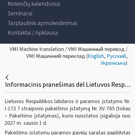
Mokesčių kalendorius
Seminarai
Tarptautinis apmokestinimas
Kontaktai / Apklausa
VMI Machine translation / VMI Машинный перевод /
VMI Машинний переклад (
English
,
Русский
,
Українська
)
Informacinis pranešimas dėl Lietuvos Respublikos labdaros ir paramos įstatymo 7 straipsnio pakeitimo įstatymo
Lietuvos Respublikos labdaros ir paramos įstatymo Nr.
I-172 7 straipsnio pakeitimo įstatymą Nr. XV-785 (toliau
– Pakeitimo įstatymas), kurio nuostatos įsigalioja nuo
2027 m. sausio 1 d.
Pakeitimo įstatymu paramos gavėjų sąrašas papildytas