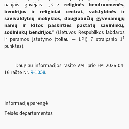
naujais gavėjais: „<...>
religinės bendruomenės,
bendrijos ir religiniai centrai, valstybinės ir
savivaldybių mokyklos, daugiabučių gyvenamųjų
namų ir kitos paskirties pastatų savininkų,
sodininkų bendrijos
.“ (Lietuvos Respublikos labdaros
1
ir paramos įstatymo (toliau — LPĮ) 7 straipsnio 1
punktas).
Daugiau informacijos rasite VMI prie FM 2026-04-
16 rašte Nr.
R-1058
.
Informaciją parengė
Teisės departamentas