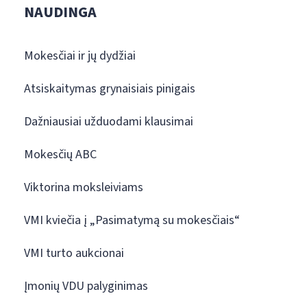
NAUDINGA
Mokesčiai ir jų dydžiai
Atsiskaitymas grynaisiais pinigais
Dažniausiai užduodami klausimai
Mokesčių ABC
Viktorina moksleiviams
VMI kviečia į „Pasimatymą su mokesčiais“
VMI turto aukcionai
Įmonių VDU palyginimas