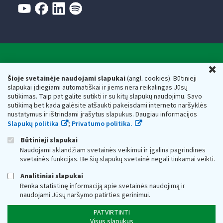
Valstybinė mokesčių inspekcija prie Lietuvos
U
Respublikos finansų ministerijos
Šioje svetainėje naudojami slapukai
(angl. cookies). Būtinieji
slapukai įdiegiami automatiškai ir jiems nėra reikalingas Jūsų
Biudžetinė įstaiga. Juridinio asmens kodas — 188659752,
sutikimas. Taip pat galite sutikti ir su kitų slapukų naudojimu. Savo
adresas: Vasario 16-osios g. 14, 01107 Vilnius, Lietuva, el.paštas:
sutikimą bet kada galėsite atšaukti pakeisdami interneto naršyklės
vmi@vmi.lt
, E. pristatymo dėžutės adresas 188659752
nustatymus ir ištrindami įrašytus slapukus. Daugiau informacijos
Duomenys apie Valstybinę mokesčių inspekciją prie Lietuvos
Slapukų politika
;
Privatumo politika.
Respublikos finansų ministerijos kaupiami ir saugomi Juridinių
asmenų registre
Būtinieji slapukai
Naudojami sklandžiam svetainės veikimui ir įgalina pagrindines
svetainės funkcijas. Be šių slapukų svetainė negali tinkamai veikti.
Analitiniai slapukai
Renka statistinę informaciją apie svetainės naudojimą ir
naudojami Jūsų naršymo patirties gerinimui.
PATVIRTINTI
Visus slapukus