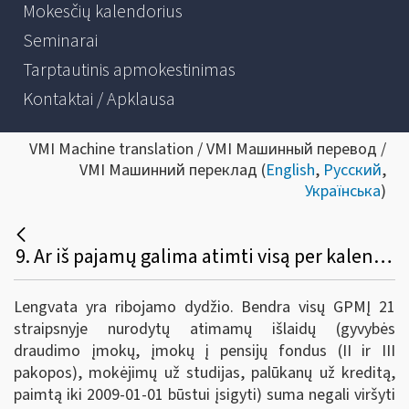
Mokesčių kalendorius
Seminarai
Tarptautinis apmokestinimas
Kontaktai / Apklausa
VMI Machine translation / VMI Машинный перевод /
VMI Машинний переклад (
English
,
Русский
,
Українська
)
9. Ar iš pajamų galima atimti visą per kalendorinius metus sumokėtų papildomų pensijų įmokų sumą?
Lengvata yra ribojamo dydžio. Bendra visų GPMĮ 21
straipsnyje nurodytų atimamų išlaidų (gyvybės
draudimo įmokų, įmokų į pensijų fondus (II ir III
pakopos), mokėjimų už studijas, palūkanų už kreditą,
paimtą iki 2009-01-01 būstui įsigyti) suma negali viršyti