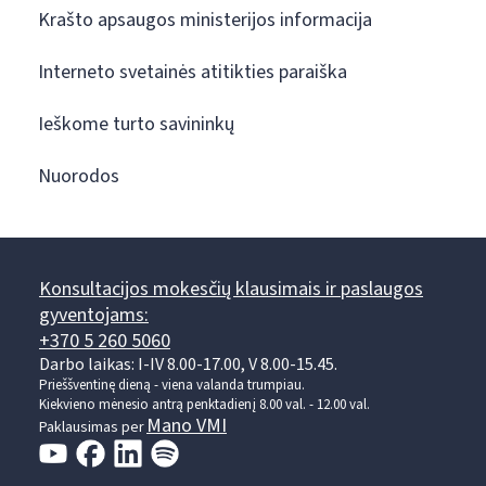
Krašto apsaugos ministerijos informacija
Interneto svetainės atitikties paraiška
Ieškome turto savininkų
Nuorodos
Konsultacijos mokesčių klausimais ir paslaugos
gyventojams:
+370 5 260 5060
Darbo laikas: I-IV 8.00-17.00, V 8.00-15.45.
Prieššventinę dieną - viena valanda trumpiau.
Kiekvieno mėnesio antrą penktadienį 8.00 val. - 12.00 val.
Mano VMI
Paklausimas per