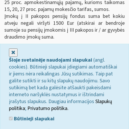
25 proc. apmokestinamųjų pajamų, kurioms taikomas
15, 20, 27 proc. pajamų mokesčio tarifas, sumos.
Įmokų į II pakopos pensijų fondus suma bet kokiu
atveju negali viršyti 1500 Eur (atskirai ar bendroje
sumoje su pensijų įmokomis į III pakopos ir / ar gyvybės
draudimo įmokų suma.
Uždaryti
Šioje svetainėje naudojami slapukai
(angl.
cookies). Būtinieji slapukai įdiegiami automatiškai
ir jiems nėra reikalingas Jūsų sutikimas. Taip pat
galite sutikti ir su kitų slapukų naudojimu. Savo
sutikimą bet kada galėsite atšaukti pakeisdami
interneto naršyklės nustatymus ir ištrindami
įrašytus slapukus. Daugiau informacijos
Slapukų
politika
;
Privatumo politika.
Būtinieji slapukai