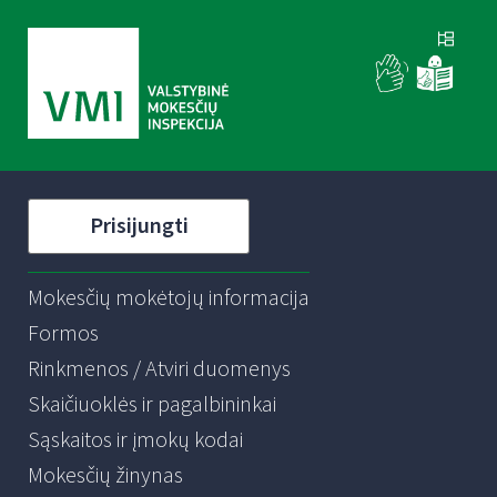
Prisijungti
Mokesčių mokėtojų informacija
Formos
Rinkmenos / Atviri duomenys
Skaičiuoklės ir pagalbininkai
Sąskaitos ir įmokų kodai
Mokesčių žinynas