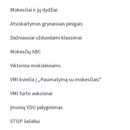
Mokesčiai ir jų dydžiai
Atsiskaitymas grynaisiais pinigais
Dažniausiai užduodami klausimai
Mokesčių ABC
Viktorina moksleiviams
VMI kviečia į „Pasimatymą su mokesčiais“
VMI turto aukcionai
Įmonių VDU palyginimas
STOP šešėliui