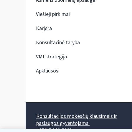
Asmens duomenų apsauga
Viešieji pirkimai
Karjera
Konsultacinė taryba
VMI strategija
Apklausos
Konsultacijos mokesčių klausimais ir
paslaugos gyventojams:
+370 5 260 5060