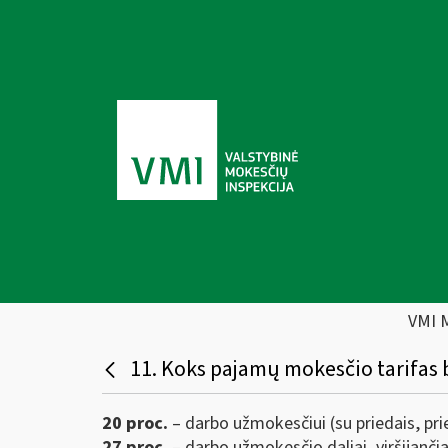
VMI 
11. Koks pajamų mokesčio tarifas
20 proc.
– darbo užmokesčiui (su priedais, p
27 proc.
– darbo užmokesčio daliai, viršijanč