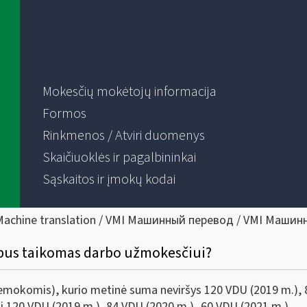
Mokesčių mokėtojų informacija
Formos
Rinkmenos / Atviri duomenys
Skaičiuoklės ir pagalbininkai
Sąskaitos ir įmokų kodai
Machine translation / VMI Машинный перевод / VMI Машин
 bus taikomas darbo užmokesčiui?
riemokomis), kurio metinė suma neviršys 120 VDU (2019 m.),
iai 120 VDU (2019 m.), 84 VDU (2020 m.)- 60 VDU (2021 m.)