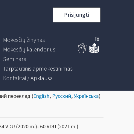
Prisijungti
Mokesčių žinynas
Mokesčių kalendorius
Seminarai
Tarptautinis apmokestinimas
Kontaktai / Apklausa
ний переклад (
English
,
Русский
,
Українська
)
 84 VDU (2020 m.)- 60 VDU (2021 m.)