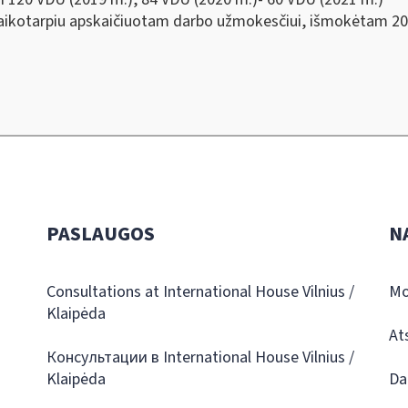
laikotarpiu apskaičiuotam darbo užmokesčiui, išmokėtam 201
PASLAUGOS
N
Consultations at International House Vilnius /
Mo
Klaipėda
At
Консультации в International House Vilnius /
Klaipėda
Da