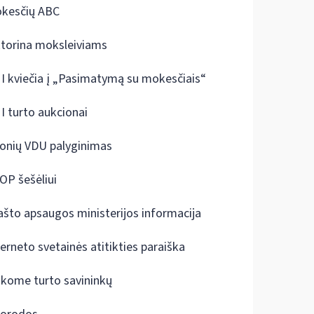
kesčių ABC
ktorina moksleiviams
I kviečia į „Pasimatymą su mokesčiais“
I turto aukcionai
onių VDU palyginimas
OP šešėliui
ašto apsaugos ministerijos informacija
terneto svetainės atitikties paraiška
škome turto savininkų