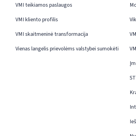
VMI teikiamos paslaugos
Mo
VMI kliento profilis
Vi
VMI skaitmeninė transformacija
VM
Vienas langelis prievolėms valstybei sumokėti
VM
Įm
ST
Kr
In
Ie