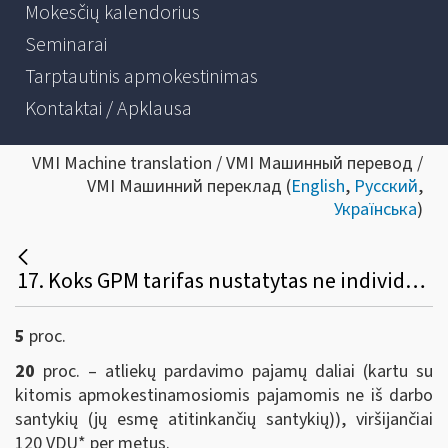
Mokesčių kalendorius
Seminarai
Tarptautinis apmokestinimas
Kontaktai / Apklausa
VMI Machine translation / VMI Машинный перевод /
VMI Машинний переклад (
English
,
Русский
,
Українська
)
17. Koks GPM tarifas nustatytas ne individualios veiklos pajamoms už parduotas atliekas?
5
proc.
20
proc. – atliekų pardavimo pajamų daliai (kartu su
kitomis apmokestinamosiomis pajamomis ne iš darbo
santykių (jų esmę atitinkančių santykių)), viršijančiai
120 VDU* per metus.