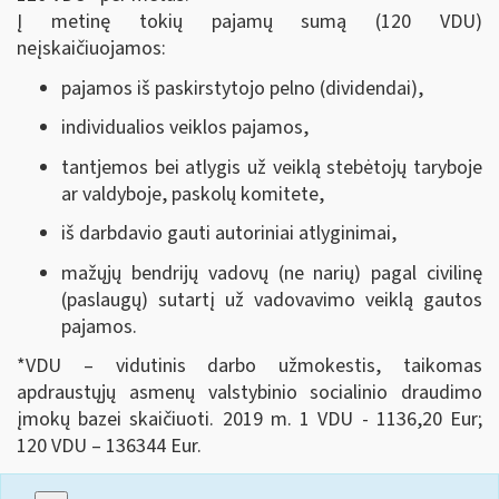
Į metinę tokių pajamų sumą (120 VDU)
neįskaičiuojamos:
pajamos iš paskirstytojo pelno (dividendai),
individualios veiklos pajamos,
tantjemos bei atlygis už veiklą stebėtojų taryboje
ar valdyboje, paskolų komitete,
iš darbdavio gauti autoriniai atlyginimai,
mažųjų bendrijų vadovų (ne narių) pagal civilinę
(paslaugų) sutartį už vadovavimo veiklą gautos
pajamos.
*VDU – vidutinis darbo užmokestis, taikomas
apdraustųjų asmenų valstybinio socialinio draudimo
įmokų bazei skaičiuoti. 2019 m. 1 VDU - 1136,20 Eur;
120 VDU – 136344 Eur.