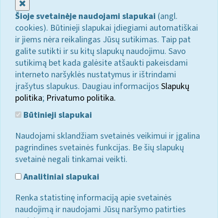
Uždaryti
Šioje svetainėje naudojami slapukai
(angl.
cookies). Būtinieji slapukai įdiegiami automatiškai
ir jiems nėra reikalingas Jūsų sutikimas. Taip pat
galite sutikti ir su kitų slapukų naudojimu. Savo
sutikimą bet kada galėsite atšaukti pakeisdami
interneto naršyklės nustatymus ir ištrindami
įrašytus slapukus. Daugiau informacijos
Slapukų
politika
;
Privatumo politika.
Būtinieji slapukai
Naudojami sklandžiam svetainės veikimui ir įgalina
pagrindines svetainės funkcijas. Be šių slapukų
svetainė negali tinkamai veikti.
Analitiniai slapukai
Renka statistinę informaciją apie svetainės
naudojimą ir naudojami Jūsų naršymo patirties