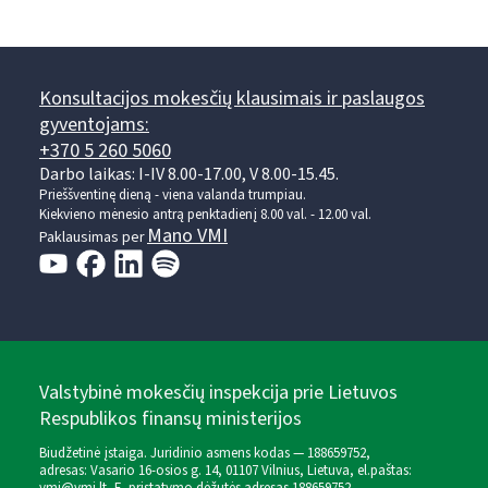
Konsultacijos mokesčių klausimais ir paslaugos
gyventojams:
+370 5 260 5060
Darbo laikas: I-IV 8.00-17.00, V 8.00-15.45.
Prieššventinę dieną - viena valanda trumpiau.
Kiekvieno mėnesio antrą penktadienį 8.00 val. - 12.00 val.
Mano VMI
Paklausimas per
Valstybinė mokesčių inspekcija prie Lietuvos
Respublikos finansų ministerijos
Biudžetinė įstaiga. Juridinio asmens kodas — 188659752,
adresas: Vasario 16-osios g. 14, 01107 Vilnius, Lietuva, el.paštas: