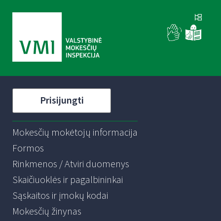
Prisijungti
Mokesčių mokėtojų informacija
Formos
Rinkmenos / Atviri duomenys
Skaičiuoklės ir pagalbininkai
Sąskaitos ir įmokų kodai
Mokesčių žinynas