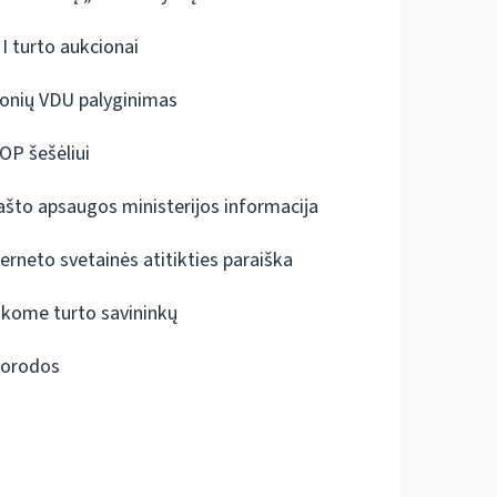
I turto aukcionai
onių VDU palyginimas
OP šešėliui
ašto apsaugos ministerijos informacija
terneto svetainės atitikties paraiška
škome turto savininkų
orodos