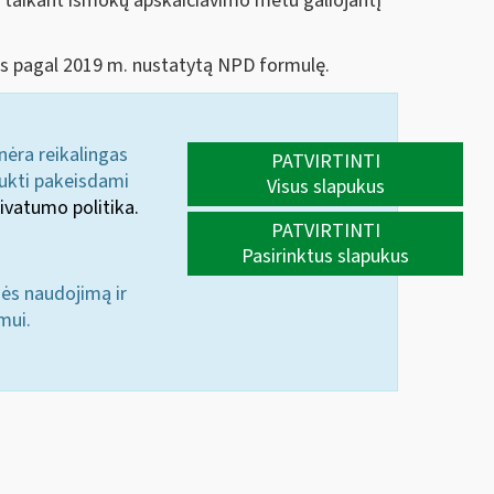
taikant išmokų apskaičiavimo metu galiojantį
as pagal 2019 m. nustatytą NPD formulę.
 nėra reikalingas
PATVIRTINTI
aukti pakeisdami
Visus slapukus
ivatumo politika.
PATVIRTINTI
Pasirinktus slapukus
nės naudojimą ir
mui.