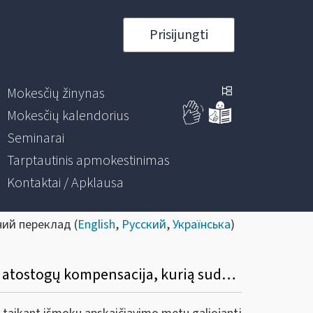
Prisijungti
Mokesčių žinynas
Mokesčių kalendorius
Seminarai
Tarptautinis apmokestinimas
Kontaktai / Apklausa
ний переклад (
English
,
Русский
,
Українська
)
31. Kaip apmokestinama 2019 m. darbuotojo atleidimo atveju išmokėta nepanaudotų atostogų kompensacija, kurią sudaro išmoka, apskaičiuota už periodą iki 2019 m. sausio 1 d.?