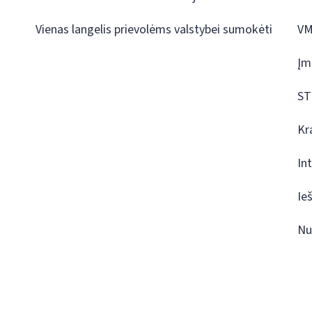
Vienas langelis prievolėms valstybei sumokėti
VM
Įm
ST
Kr
In
Ie
Nu