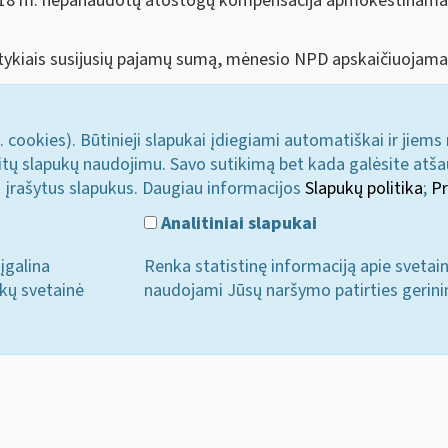
018 m. nepanaudotų atostogų kompensacija apmokestinama 
tykiais susijusių pajamų sumą, mėnesio NPD apskaičiuojam
. cookies). Būtinieji slapukai įdiegiami automatiškai ir jiems
u kitų slapukų naudojimu. Savo sutikimą bet kada galėsite atš
i įrašytus slapukus. Daugiau informacijos
Slapukų politika
;
Pr
Analitiniai slapukai
įgalina
Renka statistinę informaciją apie svetai
ukų svetainė
naudojami Jūsų naršymo patirties gerini