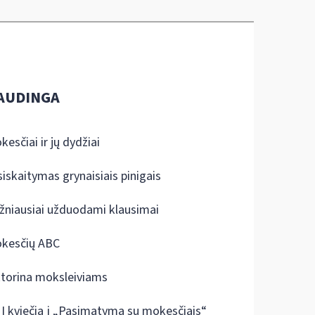
AUDINGA
kesčiai ir jų dydžiai
siskaitymas grynaisiais pinigais
žniausiai užduodami klausimai
kesčių ABC
ktorina moksleiviams
I kviečia į „Pasimatymą su mokesčiais“