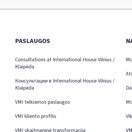
PASLAUGOS
N
Consultations at International House Vilnius /
Mo
Klaipėda
At
Консультации в International House Vilnius /
Klaipėda
Da
VMI teikiamos paslaugos
Mo
VMI kliento profilis
Vi
VMI skaitmeninė transformacija
VM