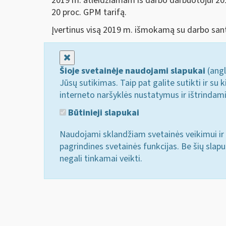
2019 m. atleidžiamam iš darbo darbuotojui 2
20 proc. GPM tarifą.
Įvertinus visą 2019 m. išmokamą su darbo san
Uždaryti
Šioje svetainėje naudojami slapukai
(angl
Jūsų sutikimas. Taip pat galite sutikti ir s
interneto naršyklės nustatymus ir ištrindam
Būtinieji slapukai
Naudojami sklandžiam svetainės veikimui ir 
pagrindines svetainės funkcijas. Be šių slap
negali tinkamai veikti.