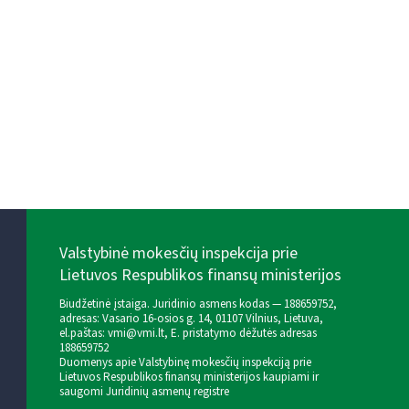
Valstybinė mokesčių inspekcija prie
Lietuvos Respublikos finansų ministerijos
Biudžetinė įstaiga. Juridinio asmens kodas — 188659752,
adresas: Vasario 16-osios g. 14, 01107 Vilnius, Lietuva,
el.paštas:
vmi@vmi.lt
, E. pristatymo dėžutės adresas
188659752
Duomenys apie Valstybinę mokesčių inspekciją prie
Lietuvos Respublikos finansų ministerijos kaupiami ir
saugomi Juridinių asmenų registre