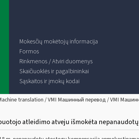
Mokesčių mokėtojų informacija
Formos
Rinkmenos / Atviri duomenys
Skaičiuoklės ir pagalbininkai
Sąskaitos ir įmokų kodai
Machine translation / VMI Машинный перевод / VMI Машин