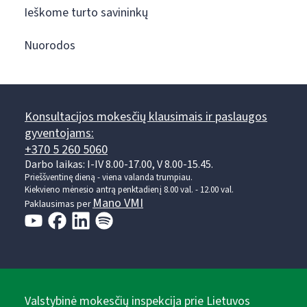
Ieškome turto savininkų
Nuorodos
Konsultacijos mokesčių klausimais ir paslaugos
gyventojams:
+370 5 260 5060
Darbo laikas: I-IV 8.00-17.00, V 8.00-15.45.
Prieššventinę dieną - viena valanda trumpiau.
Kiekvieno mėnesio antrą penktadienį 8.00 val. - 12.00 val.
Mano VMI
Paklausimas per
Valstybinė mokesčių inspekcija prie Lietuvos