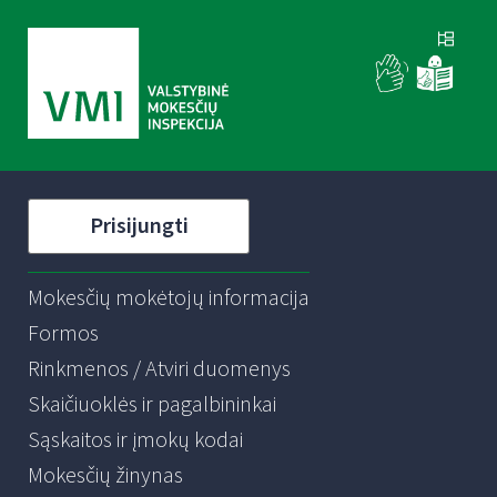
Prisijungti
Mokesčių mokėtojų informacija
Formos
Rinkmenos / Atviri duomenys
Skaičiuoklės ir pagalbininkai
Sąskaitos ir įmokų kodai
Mokesčių žinynas