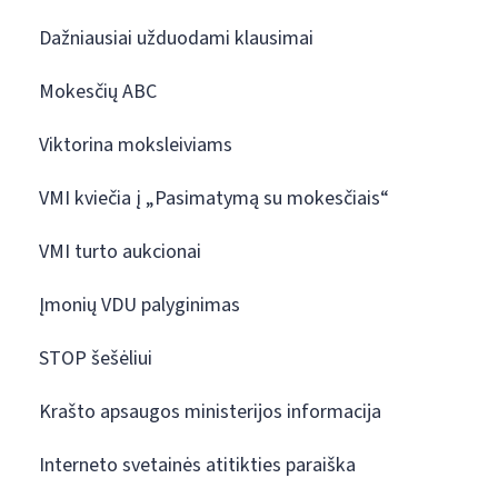
Dažniausiai užduodami klausimai
Mokesčių ABC
Viktorina moksleiviams
VMI kviečia į „Pasimatymą su mokesčiais“
VMI turto aukcionai
Įmonių VDU palyginimas
STOP šešėliui
Krašto apsaugos ministerijos informacija
Interneto svetainės atitikties paraiška