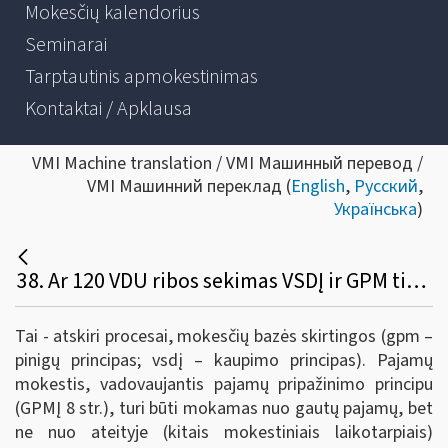
Mokesčių kalendorius
Seminarai
Tarptautinis apmokestinimas
Kontaktai / Apklausa
VMI Machine translation / VMI Машинный перевод /
VMI Машинний переклад (
English
,
Русский
,
Українська
)
38. Ar 120 VDU ribos sekimas VSDĮ ir GPM tikslu yra du atskiri procesai, nes skiriasi mokesčių bazės?
Tai - atskiri procesai, mokesčių bazės skirtingos (gpm –
pinigų principas; vsdį – kaupimo principas). Pajamų
mokestis, vadovaujantis pajamų pripažinimo principu
(GPMĮ 8 str.), turi būti mokamas nuo gautų pajamų, bet
ne nuo ateityje (kitais mokestiniais laikotarpiais)