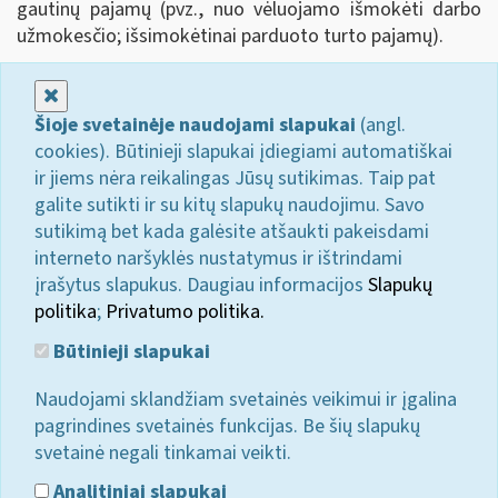
gautinų pajamų (pvz., nuo vėluojamo išmokėti darbo
užmokesčio; išsimokėtinai parduoto turto pajamų).
Uždaryti
Šioje svetainėje naudojami slapukai
(angl.
cookies). Būtinieji slapukai įdiegiami automatiškai
ir jiems nėra reikalingas Jūsų sutikimas. Taip pat
galite sutikti ir su kitų slapukų naudojimu. Savo
sutikimą bet kada galėsite atšaukti pakeisdami
interneto naršyklės nustatymus ir ištrindami
įrašytus slapukus. Daugiau informacijos
Slapukų
politika
;
Privatumo politika.
Būtinieji slapukai
Naudojami sklandžiam svetainės veikimui ir įgalina
pagrindines svetainės funkcijas. Be šių slapukų
svetainė negali tinkamai veikti.
Analitiniai slapukai