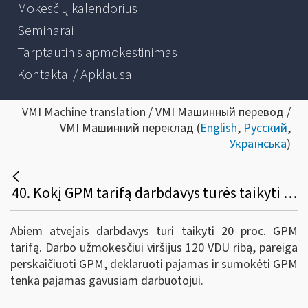
Mokesčių kalendorius
Seminarai
Tarptautinis apmokestinimas
Kontaktai / Apklausa
VMI Machine translation / VMI Машинный перевод /
VMI Машинний переклад (
English
,
Русский
,
Українська
)
40. Kokį GPM tarifą darbdavys turės taikyti išmokėdamas mėnesio darbo užmokestį, kai: 1) dar nežino, kokios bus darbuotojo metinės pajamos, 2) kai mano, kad darbuotojo darbo užmokestis 2019 m. lapkričio ar gruodžio mėn. viršys 120 VDU?
Abiem atvejais darbdavys turi taikyti 20 proc. GPM
tarifą. Darbo užmokesčiui viršijus 120 VDU ribą, pareiga
perskaičiuoti GPM, deklaruoti pajamas ir sumokėti GPM
tenka pajamas gavusiam darbuotojui.