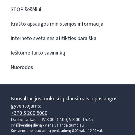
STOP šešėliui
Krašto apsaugos ministerijos informacija
Interneto svetainės atitikties paraiška
Ieškome turto savininkų
Nuorodos
Konsultacijos mokesčių klausimais ir paslaugos
gyventojams:
+370 5 260 5060
Darbo laikas: I-IV 8.00-17.00, V 8.00-15.45.
Prieššventinę dieną - viena valanda trumpiau.
Kiekvieno mėnesio antrą penktadienį 8.00 val. - 12.00 val.