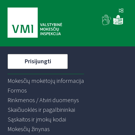
Prisijungti
Mokesčių mokėtojų informacija
Formos
Rinkmenos / Atviri duomenys
Skaičiuoklės ir pagalbininkai
Sąskaitos ir įmokų kodai
Mokesčių žinynas