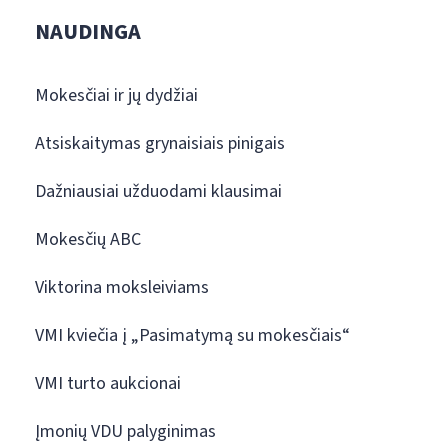
NAUDINGA
Mokesčiai ir jų dydžiai
Atsiskaitymas grynaisiais pinigais
Dažniausiai užduodami klausimai
Mokesčių ABC
Viktorina moksleiviams
VMI kviečia į „Pasimatymą su mokesčiais“
VMI turto aukcionai
Įmonių VDU palyginimas