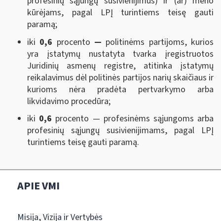
profesinių sąjungų susivienijimus) ir (ar) meno
kūrėjams, pagal LPĮ turintiems teisę gauti
paramą;
iki
0,6
procento
—
politinėms partijoms, kurios
yra įstatymų nustatyta tvarka įregistruotos
Juridinių asmenų registre, atitinka įstatymų
reikalavimus dėl politinės partijos narių skaičiaus ir
kurioms nėra pradėta pertvarkymo arba
likvidavimo procedūra;
iki
0,6
procento — profesinėms sąjungoms arba
profesinių sąjungų susivienijimams, pagal LPĮ
turintiems teisę gauti paramą.
APIE VMI
Misija, Vizija ir Vertybės