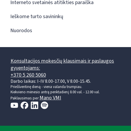
Interneto svetainės atitikties paraiška
Ieškome turto savininkų
Nuorodos
Konsultacijos mokesčių klausimais ir paslaugos
gyventojams:
+370 5 260 5060
Darbo laikas: I-IV 8.00-17.00, V 8.00-15.45.
Prieššventinę dieną - viena valanda trumpiau.
Kiekvieno mėnesio antrą penktadienį 8.00 val. - 12.00 val.
Mano VMI
Paklausimas per