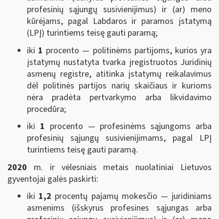
profesinių sąjungų susivienijimus) ir (ar) meno
kūrėjams, pagal Labdaros ir paramos įstatymą
(LPĮ) turintiems teisę gauti paramą;
iki
1
procento — politinėms partijoms, kurios yra
įstatymų nustatyta tvarka įregistruotos Juridinių
asmenų registre, atitinka įstatymų reikalavimus
dėl politinės partijos narių skaičiaus ir kurioms
nėra pradėta pertvarkymo arba likvidavimo
procedūra;
iki
1
procento — profesinėms sąjungoms arba
profesinių sąjungų susivienijimams, pagal LPĮ
turintiems teisę gauti paramą.
2020
m. ir vėlesniais metais nuolatiniai Lietuvos
gyventojai galės paskirti:
iki
1,2
procentų pajamų mokesčio — juridiniams
asmenims (išskyrus profesines sąjungas arba