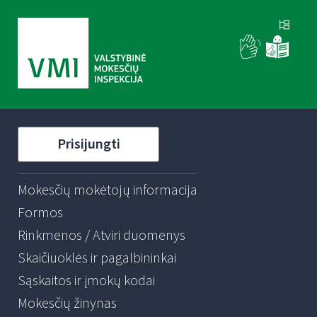
Prisijungti
Mokesčių mokėtojų informacija
Formos
Rinkmenos / Atviri duomenys
Skaičiuoklės ir pagalbininkai
Sąskaitos ir įmokų kodai
Mokesčių žinynas