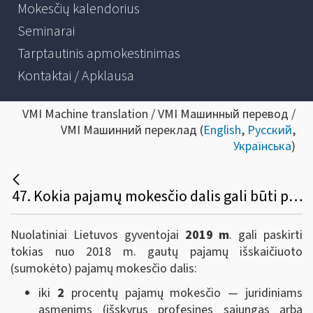
Mokesčių kalendorius
Seminarai
Tarptautinis apmokestinimas
Kontaktai / Apklausa
VMI Machine translation / VMI Машинный перевод /
VMI Машинний переклад (
English
,
Русский
,
Українська
)
47. Kokia pajamų mokesčio dalis gali būti paskirta paramos gavėjams ir politinėms partijoms?
Nuolatiniai Lietuvos gyventojai
2019 m
. gali paskirti
tokias nuo 2018 m. gautų pajamų išskaičiuoto
(sumokėto) pajamų mokesčio dalis:
iki
2
procentų pajamų mokesčio — juridiniams
asmenims (išskyrus profesines sąjungas arba