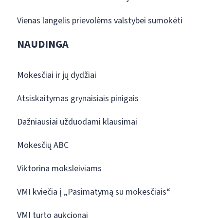
Vienas langelis prievolėms valstybei sumokėti
NAUDINGA
Mokesčiai ir jų dydžiai
Atsiskaitymas grynaisiais pinigais
Dažniausiai užduodami klausimai
Mokesčių ABC
Viktorina moksleiviams
VMI kviečia į „Pasimatymą su mokesčiais“
VMI turto aukcionai