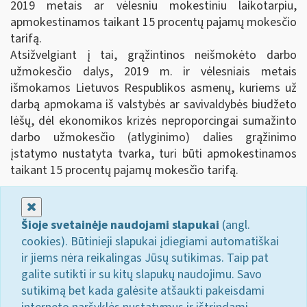
2019 metais ar vėlesniu mokestiniu laikotarpiu,
apmokestinamos taikant 15 procentų pajamų mokesčio
tarifą.
Atsižvelgiant į tai, grąžintinos neišmokėto darbo
užmokesčio dalys, 2019 m. ir vėlesniais metais
išmokamos Lietuvos Respublikos asmenų, kuriems už
darbą apmokama iš valstybės ar savivaldybės biudžeto
lėšų, dėl ekonomikos krizės neproporcingai sumažinto
darbo užmokesčio (atlyginimo) dalies grąžinimo
įstatymo nustatyta tvarka, turi būti apmokestinamos
taikant 15 procentų pajamų mokesčio tarifą.
Uždaryti
Šioje svetainėje naudojami slapukai
(angl.
cookies). Būtinieji slapukai įdiegiami automatiškai
ir jiems nėra reikalingas Jūsų sutikimas. Taip pat
galite sutikti ir su kitų slapukų naudojimu. Savo
sutikimą bet kada galėsite atšaukti pakeisdami