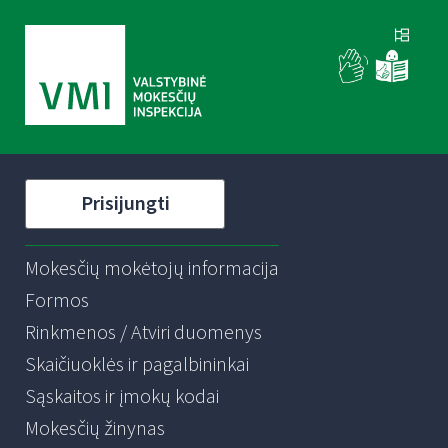
Prisijungti
Mokesčių mokėtojų informacija
Formos
Rinkmenos / Atviri duomenys
Skaičiuoklės ir pagalbininkai
Sąskaitos ir įmokų kodai
Mokesčių žinynas