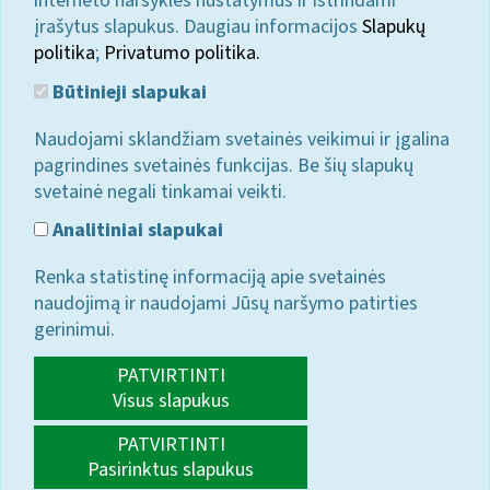
interneto naršyklės nustatymus ir ištrindami
įrašytus slapukus. Daugiau informacijos
Slapukų
politika
;
Privatumo politika.
Būtinieji slapukai
Naudojami sklandžiam svetainės veikimui ir įgalina
pagrindines svetainės funkcijas. Be šių slapukų
svetainė negali tinkamai veikti.
Analitiniai slapukai
Renka statistinę informaciją apie svetainės
naudojimą ir naudojami Jūsų naršymo patirties
gerinimui.
PATVIRTINTI
Visus slapukus
PATVIRTINTI
Pasirinktus slapukus