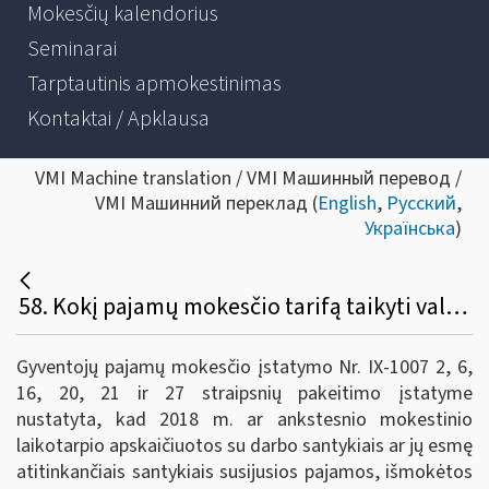
Mokesčių kalendorius
Seminarai
Tarptautinis apmokestinimas
Kontaktai / Apklausa
VMI Machine translation / VMI Машинный перевод /
VMI Машинний переклад (
English
,
Русский
,
Українська
)
58. Kokį pajamų mokesčio tarifą taikyti valstybės tarnautojams, pareigūnams ir kitiems asmenims, kuriems už darbą apmokama iš valstybės ir savivaldybės lėšų, 2019 m. išmokamai darbo užmokesčio, sumažinto dėl ekonomikos krizės, daliai (25 procentų apskaičiuotos sumos)?
Gyventojų pajamų mokesčio įstatymo Nr. IX-1007 2, 6,
16, 20, 21 ir 27 straipsnių pakeitimo įstatyme
nustatyta, kad 2018 m. ar ankstesnio mokestinio
laikotarpio apskaičiuotos su darbo santykiais ar jų esmę
atitinkančiais santykiais susijusios pajamos, išmokėtos