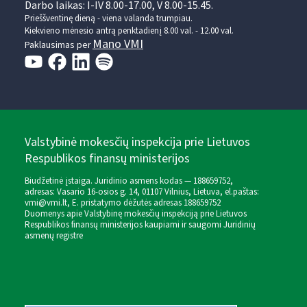
Darbo laikas: I-IV 8.00-17.00, V 8.00-15.45.
Prieššventinę dieną - viena valanda trumpiau.
Kiekvieno mėnesio antrą penktadienį 8.00 val. - 12.00 val.
Mano VMI
Paklausimas per
Valstybinė mokesčių inspekcija prie Lietuvos
Respublikos finansų ministerijos
Biudžetinė įstaiga. Juridinio asmens kodas — 188659752,
adresas: Vasario 16-osios g. 14, 01107 Vilnius, Lietuva, el.paštas:
vmi@vmi.lt
, E. pristatymo dėžutės adresas 188659752
Duomenys apie Valstybinę mokesčių inspekciją prie Lietuvos
Respublikos finansų ministerijos kaupiami ir saugomi Juridinių
asmenų registre