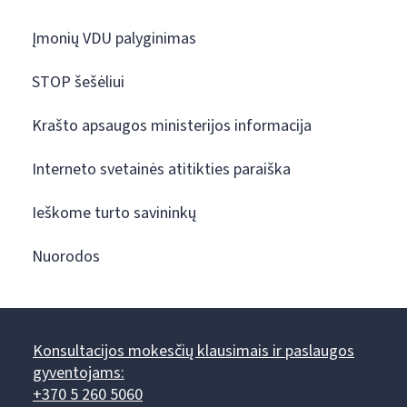
Įmonių VDU palyginimas
STOP šešėliui
Krašto apsaugos ministerijos informacija
Interneto svetainės atitikties paraiška
Ieškome turto savininkų
Nuorodos
Konsultacijos mokesčių klausimais ir paslaugos
gyventojams:
+370 5 260 5060