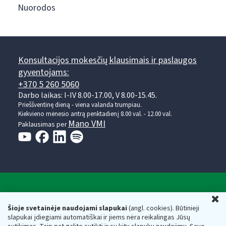
Nuorodos
Konsultacijos mokesčių klausimais ir paslaugos
gyventojams:
+370 5 260 5060
Darbo laikas: I-IV 8.00-17.00, V 8.00-15.45.
Prieššventinę dieną - viena valanda trumpiau.
Kiekvieno mėnesio antrą penktadienį 8.00 val. - 12.00 val.
Mano VMI
Paklausimas per
Valstybinė mokesčių inspekcija prie Lietuvos
U
Respublikos finansų ministerijos
Šioje svetainėje naudojami slapukai
(angl. cookies). Būtinieji
slapukai įdiegiami automatiškai ir jiems nėra reikalingas Jūsų
Biudžetinė įstaiga. Juridinio asmens kodas — 188659752,