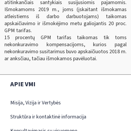
atitinkančiais santykiais susijusiomis pajamomis.
Išmokamoms 2019 m., joms (įskaitant išmokamas
atleistiems iš darbo darbuotojams) taikomas
apskaičiavimo ir išmokėjimo metu galiojantis 20 proc.
GPM tarifas.
15 procentų GPM tarifas taikomas tik toms
nekonkuravimo kompensacijoms, kurios pagal
nekonkuravimo susitarimus buvo apskaičiuotos 2018 m.
ar anksčiau, tačiau išmokamos pavėluotai.
APIE VMI
Misija, Vizija ir Vertybės
Struktūra ir kontaktinė informacija
Konsultavimasis su visuomene