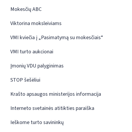
Mokesčių ABC
Viktorina moksleiviams
VMI kviečia į „Pasimatymą su mokesčiais“
VMI turto aukcionai
Įmonių VDU palyginimas
STOP šešėliui
Krašto apsaugos ministerijos informacija
Interneto svetainės atitikties paraiška
Ieškome turto savininkų