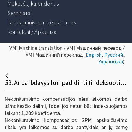
Mokesčių kalendorius
Seminarai
Tarptautinis apmokestinimas
Kontaktai / Apklausa
VMI Machine translation / VMI Машинный перевод /
VMI Машинний переклад (
English
,
Русский
,
Українська
)
59. Ar darbdavys turi padidinti (indeksuoti) nekonkuravimo kompensaciją, numatytą 2018 m. ar ankstesniame susitarime su darbuotoju? Koks GPM tarifas 2019 m. taikomas nekonkuravimo kompensacijoms?
Nekonkuravimo kompensacijos nėra laikomos darbo
užmokesčio dalimi, todėl jos neturi būti indeksuojamos
taikant 1,289 koeficientą.
Nekonkuravimo kompensacijos GPM apskaičiavimo
tikslu yra laikomos su darbo santykiais ar jų esmę