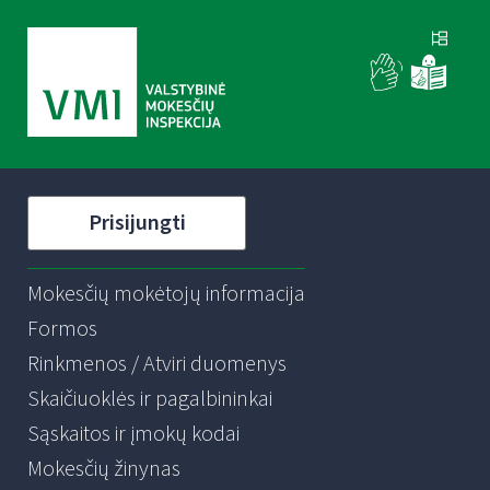
Prisijungti
Mokesčių mokėtojų informacija
Formos
Rinkmenos / Atviri duomenys
Skaičiuoklės ir pagalbininkai
Sąskaitos ir įmokų kodai
Mokesčių žinynas