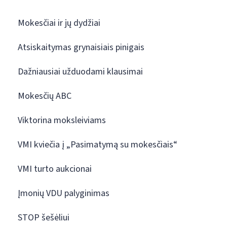
Mokesčiai ir jų dydžiai
Atsiskaitymas grynaisiais pinigais
Dažniausiai užduodami klausimai
Mokesčių ABC
Viktorina moksleiviams
VMI kviečia į „Pasimatymą su mokesčiais“
VMI turto aukcionai
Įmonių VDU palyginimas
STOP šešėliui