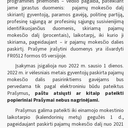
programinės priemonės – vedlio pagalba, pateikiant
jame įprastus duomenis: pajamų mokesčio dalį
skiriantį gyventoją, paramos gavėją, politinę partiją,
profesinę sąjungą ar profesinių sąjungų susivienijimą
identifikuojančius duomenis, skiriamą pajamų
mokesčio dalį (procentais), laikotarpį, iki kurio ji
skiriama, pageidaujant – ir pajamų mokesčio dalies
paskirtį. Prašyme įrašytini duomenys yra išvardyti
FR0512 formos 05 versijoje.
Įsakymas įsigalioja nuo 2022 m. sausio 1 dienos.
2022 m. ir vėlesniais metais gyventojų paskirta pajamų
mokesčio dalis pasirinktiems gavėjams bus
pervedama tik pagal elektroniniu būdu pateiktus
Prašymus,
paštu atsiųsti ar kitaip pateikti
popieriniai Prašymai nebus nagrinėjami.
Prašymus galima pateikti iki einamojo mokestinio
laikotarpio (kalendorinių metų) gegužės 1 d.,
pageidaujant paskirti pajamų mokesčio dalį nuo 2021