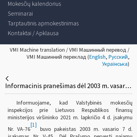
Mokesčių kalendorius
Seminarai
Tarptautinis apmokestinimas
Kontaktai / Apklausa
VMI Machine translation / VMI Машинный перевод /
VMI Машинний переклад (
English
,
Русский
,
Українська
)
Informacinis pranešimas dėl 2003 m. vasario 7 d. įsakymo Nr. V-45 „Dėl prašymo pervesti pajamų mokesčio dalį paramos gavėjams ir (arba) politinėms partijoms FR0512 formos, papildomo lapo FR0512P formos užpildymo ir pateikimo taisyklių patvirtinimo“ pakeitimo
Informuojame, kad Valstybinės mokesčių
inspekcijos prie Lietuvos Respublikos finansų
ministerijos viršininko 2021 m. lapkričio 4 d. įsakymu
[1]
Nr. VA-76
buvo pakeistas 2003 m. vasario 7 d.
įsakymas Nr. V-45 „Dėl Prašymo pervesti pajamų