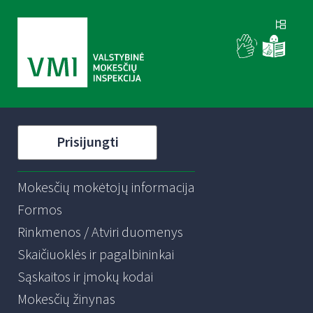
Prisijungti
Mokesčių mokėtojų informacija
Formos
Rinkmenos / Atviri duomenys
Skaičiuoklės ir pagalbininkai
Sąskaitos ir įmokų kodai
Mokesčių žinynas