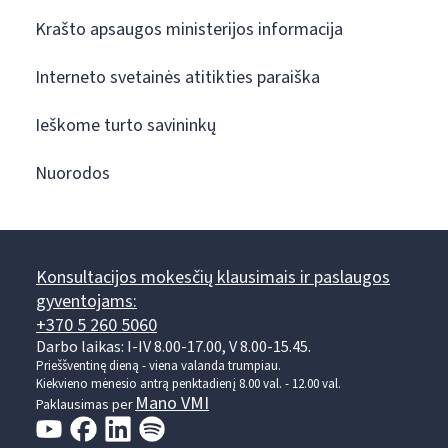
Krašto apsaugos ministerijos informacija
Interneto svetainės atitikties paraiška
Ieškome turto savininkų
Nuorodos
Konsultacijos mokesčių klausimais ir paslaugos
gyventojams:
+370 5 260 5060
Darbo laikas: I-IV 8.00-17.00, V 8.00-15.45.
Prieššventinę dieną - viena valanda trumpiau.
Kiekvieno mėnesio antrą penktadienį 8.00 val. - 12.00 val.
Mano VMI
Paklausimas per