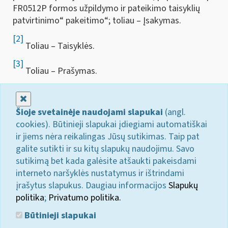
FR0512P formos užpildymo ir pateikimo taisyklių
patvirtinimo“ pakeitimo“; toliau – Įsakymas.
[2]
Toliau – Taisyklės.
[3]
Toliau – Prašymas.
Uždaryti
Šioje svetainėje naudojami slapukai
(angl.
cookies). Būtinieji slapukai įdiegiami automatiškai
ir jiems nėra reikalingas Jūsų sutikimas. Taip pat
galite sutikti ir su kitų slapukų naudojimu. Savo
sutikimą bet kada galėsite atšaukti pakeisdami
interneto naršyklės nustatymus ir ištrindami
įrašytus slapukus. Daugiau informacijos
Slapukų
politika
;
Privatumo politika.
Būtinieji slapukai