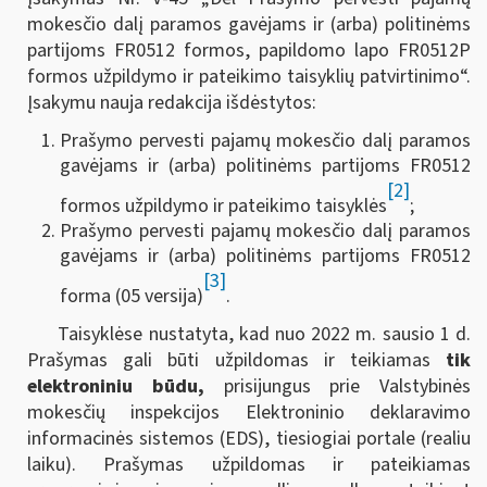
mokesčio dalį paramos gavėjams ir (arba) politinėms
partijoms FR0512 formos, papildomo lapo FR0512P
formos užpildymo ir pateikimo taisyklių patvirtinimo“.
Įsakymu nauja redakcija išdėstytos:
Prašymo pervesti pajamų mokesčio dalį paramos
gavėjams ir (arba) politinėms partijoms FR0512
[2]
formos užpildymo ir pateikimo taisyklės
;
Prašymo pervesti pajamų mokesčio dalį paramos
gavėjams ir (arba) politinėms partijoms FR0512
[3]
forma (05 versija)
.
Taisyklėse nustatyta, kad nuo 2022 m. sausio 1 d.
Prašymas gali būti užpildomas ir teikiamas
tik
elektroniniu būdu,
prisijungus prie
Valstybinės
mokesčių inspekcijos Elektroninio deklaravimo
informacinės sistemos (EDS), tiesiogiai portale (realiu
laiku). Prašymas užpildomas ir pateikiamas