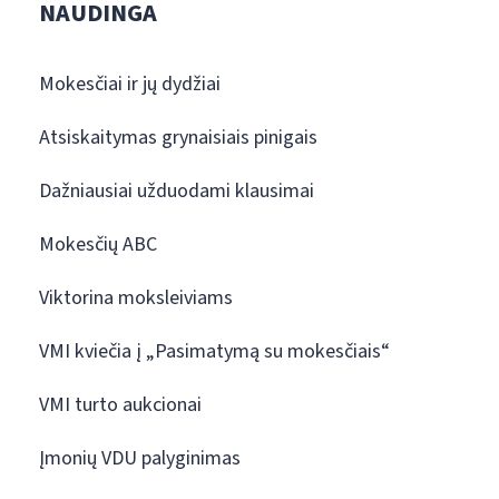
NAUDINGA
Mokesčiai ir jų dydžiai
Atsiskaitymas grynaisiais pinigais
Dažniausiai užduodami klausimai
Mokesčių ABC
Viktorina moksleiviams
VMI kviečia į „Pasimatymą su mokesčiais“
VMI turto aukcionai
Įmonių VDU palyginimas