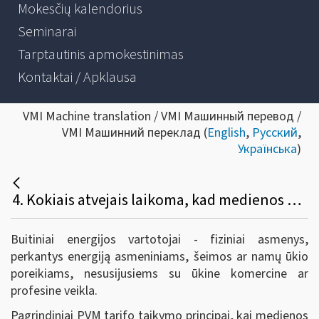
Mokesčių kalendorius
Seminarai
Tarptautinis apmokestinimas
Kontaktai / Apklausa
VMI Machine translation / VMI Машинный перевод /
VMI Машинний переклад (
English
,
Русский
,
Українська
)
4. Kokiais atvejais laikoma, kad medienos produktai (įskaitant malkas) parduodami buitiniams energijos vartotojams ir taikomas lengvatinis 9 proc. PVM tarifas?
Buitiniai energijos vartotojai - fiziniai asmenys,
perkantys energiją asmeniniams, šeimos ar namų ūkio
poreikiams, nesusijusiems su ūkine komercine ar
profesine veikla.
Pagrindiniai PVM tarifo taikymo principai, kai medienos