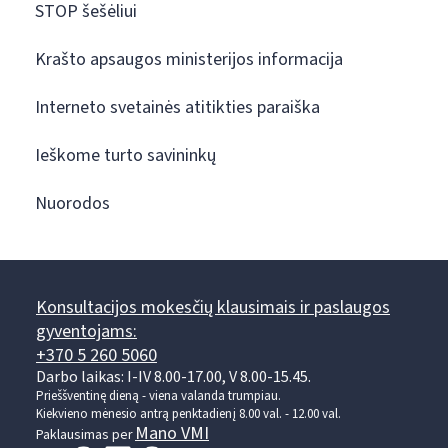
STOP šešėliui
Krašto apsaugos ministerijos informacija
Interneto svetainės atitikties paraiška
Ieškome turto savininkų
Nuorodos
Konsultacijos mokesčių klausimais ir paslaugos
gyventojams:
+370 5 260 5060
Darbo laikas: I-IV 8.00-17.00, V 8.00-15.45.
Prieššventinę dieną - viena valanda trumpiau.
Kiekvieno mėnesio antrą penktadienį 8.00 val. - 12.00 val.
Mano VMI
Paklausimas per