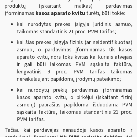
produktų (įskaitant malkas) pardavimas
įforminamas
kasos aparato kvitu
turėtų būti tokie:
kai nurodytas prekes įsigyja juridinis asmuo,
taikomas standartinis 21 proc. PVM tarifas;
kai šias prekes įsigyja fizinis (ar neidentifikuotas)
asmuo, o pardavimas įforminamas tik kasos
aparato kvitu, nors toks kvitas kai kuriais atvejais
ir gali būti laikomas PVM sąskaita faktūra,
lengvatinis 9 proc. PVM tarifas taikomas
nereikalaujant papildomų įrodymų pateikimo;
kai nurodytų prekių pardavimas įforminamas
kasos aparato kvitu, o pirkėjui (įskaitant fizinį
asmenį) paprašius papildomai išduodama PVM
sąskaita faktūra, taikomas standartinis 21 proc.
PVM tarifas.
Tačiau kai pardavėjas nenaudoja kasos aparato ir