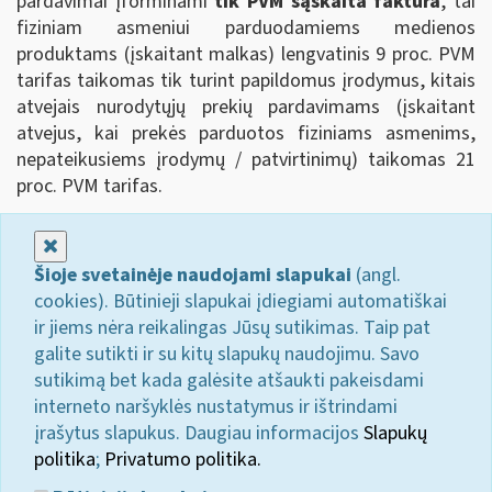
pardavimai įforminami
tik PVM sąskaita faktūra
, tai
fiziniam asmeniui parduodamiems medienos
produktams (įskaitant malkas) lengvatinis 9 proc. PVM
tarifas taikomas tik turint papildomus įrodymus, kitais
atvejais nurodytųjų prekių pardavimams (įskaitant
atvejus, kai prekės parduotos fiziniams asmenims,
nepateikusiems įrodymų / patvirtinimų) taikomas 21
proc. PVM tarifas.
Uždaryti
Šioje svetainėje naudojami slapukai
(angl.
cookies). Būtinieji slapukai įdiegiami automatiškai
ir jiems nėra reikalingas Jūsų sutikimas. Taip pat
galite sutikti ir su kitų slapukų naudojimu. Savo
sutikimą bet kada galėsite atšaukti pakeisdami
interneto naršyklės nustatymus ir ištrindami
įrašytus slapukus. Daugiau informacijos
Slapukų
politika
;
Privatumo politika.