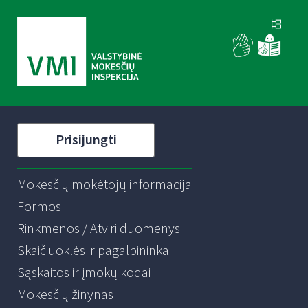
Prisijungti
Mokesčių mokėtojų informacija
Formos
Rinkmenos / Atviri duomenys
Skaičiuoklės ir pagalbininkai
Sąskaitos ir įmokų kodai
Mokesčių žinynas