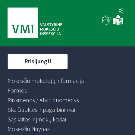
Prisijungti
Mokesčių mokėtojų informacija
Formos
Rinkmenos / Atviri duomenys
Skaičiuoklės ir pagalbininkai
Sąskaitos ir įmokų kodai
Mokesčių žinynas