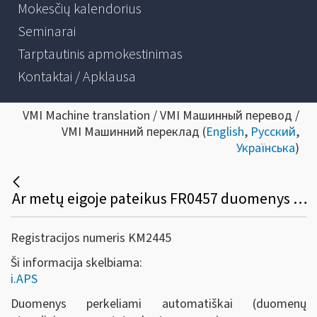
Mokesčių kalendorius
Seminarai
Tarptautinis apmokestinimas
Kontaktai / Apklausa
VMI Machine translation / VMI Машинный перевод /
VMI Машинний переклад (
English
,
Русский
,
Українська
)
Ar metų eigoje pateikus FR0457 duomenys persikels į i.APS automatiškai?
Registracijos numeris KM2445
Ši informacija skelbiama:
i.APS
Duomenys perkeliami automatiškai (duomenų