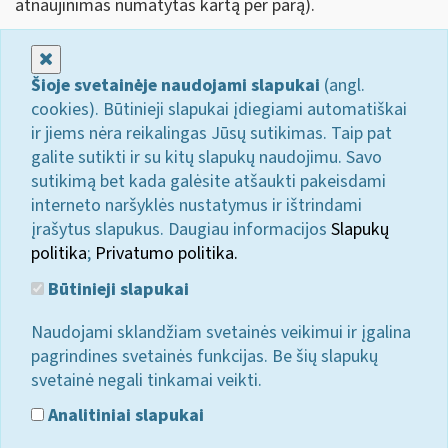
atnaujinimas numatytas kartą per parą).
Uždaryti
Šioje svetainėje naudojami slapukai
(angl.
cookies). Būtinieji slapukai įdiegiami automatiškai
ir jiems nėra reikalingas Jūsų sutikimas. Taip pat
galite sutikti ir su kitų slapukų naudojimu. Savo
sutikimą bet kada galėsite atšaukti pakeisdami
interneto naršyklės nustatymus ir ištrindami
įrašytus slapukus. Daugiau informacijos
Slapukų
politika
;
Privatumo politika.
Būtinieji slapukai
Naudojami sklandžiam svetainės veikimui ir įgalina
pagrindines svetainės funkcijas. Be šių slapukų
svetainė negali tinkamai veikti.
Analitiniai slapukai