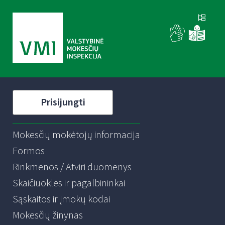
Prisijungti
Mokesčių mokėtojų informacija
Formos
Rinkmenos / Atviri duomenys
Skaičiuoklės ir pagalbininkai
Sąskaitos ir įmokų kodai
Mokesčių žinynas