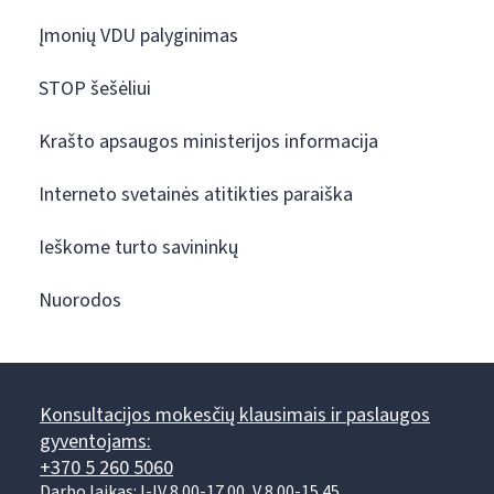
Įmonių VDU palyginimas
STOP šešėliui
Krašto apsaugos ministerijos informacija
Interneto svetainės atitikties paraiška
Ieškome turto savininkų
Nuorodos
Konsultacijos mokesčių klausimais ir paslaugos
gyventojams:
+370 5 260 5060
Darbo laikas: I-IV 8.00-17.00, V 8.00-15.45.