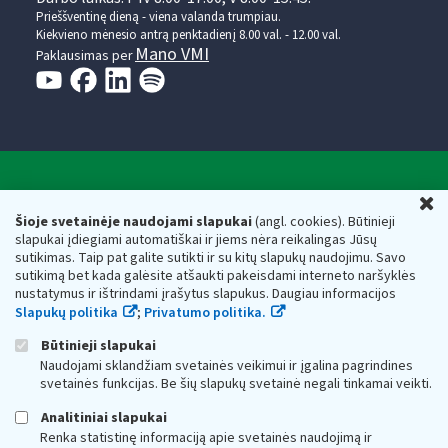
Prieššventinę dieną - viena valanda trumpiau.
Kiekvieno mėnesio antrą penktadienį 8.00 val. - 12.00 val.
Mano VMI
Paklausimas per
Valstybinė mokesčių inspekcija prie Lietuvos
U
Respublikos finansų ministerijos
Šioje svetainėje naudojami slapukai
(angl. cookies). Būtinieji
slapukai įdiegiami automatiškai ir jiems nėra reikalingas Jūsų
Biudžetinė įstaiga. Juridinio asmens kodas — 188659752,
sutikimas. Taip pat galite sutikti ir su kitų slapukų naudojimu. Savo
adresas: Vasario 16-osios g. 14, 01107 Vilnius, Lietuva, el.paštas:
sutikimą bet kada galėsite atšaukti pakeisdami interneto naršyklės
vmi@vmi.lt
, E. pristatymo dėžutės adresas 188659752
nustatymus ir ištrindami įrašytus slapukus. Daugiau informacijos
Duomenys apie Valstybinę mokesčių inspekciją prie Lietuvos
Slapukų politika
;
Privatumo politika.
Respublikos finansų ministerijos kaupiami ir saugomi Juridinių
asmenų registre
Būtinieji slapukai
Naudojami sklandžiam svetainės veikimui ir įgalina pagrindines
svetainės funkcijas. Be šių slapukų svetainė negali tinkamai veikti.
Analitiniai slapukai
Renka statistinę informaciją apie svetainės naudojimą ir