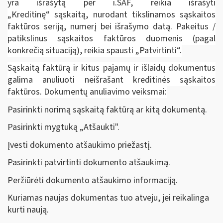
yra išrašytą per i.SAF, reikia išrašyti
„Kreditinę“ sąskaitą, nurodant tikslinamos sąskaitos
faktūros seriją, numerį bei išrašymo datą. Pakeitus /
patikslinus sąskaitos faktūros duomenis (pagal
konkrečią situaciją), reikia spausti „Patvirtinti“.
Sąskaitą faktūrą ir kitus pajamų ir išlaidų dokumentus
galima anuliuoti neišrašant kreditinės sąskaitos
faktūros. Dokumentų anuliavimo veiksmai:
Pasirinkti norimą sąskaitą faktūrą ar kitą dokumentą.
Pasirinkti mygtuką „Atšaukti".
Įvesti dokumento atšaukimo priežastį.
Pasirinkti patvirtinti dokumento atšaukimą.
Peržiūrėti dokumento atšaukimo informaciją.
Kuriamas naujas dokumentas tuo atveju, jei reikalinga
kurti naują.