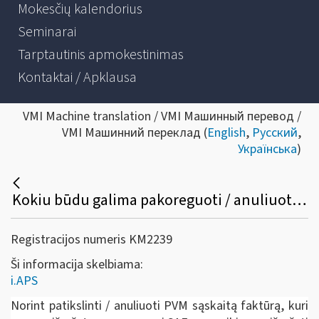
Mokesčių kalendorius
Seminarai
Tarptautinis apmokestinimas
Kontaktai / Apklausa
VMI Machine translation / VMI Машинный перевод /
VMI Машинний переклад (
English
,
Русский
,
Українська
)
Kokiu būdu galima pakoreguoti / anuliuoti jau išrašytą PVM sąskaitą faktūrą /sąskaitą faktūrą ir kitus pajamų ir išlaidų dokumentus?
Registracijos numeris KM2239
Ši informacija skelbiama:
i.APS
Norint patikslinti / anuliuoti PVM sąskaitą faktūrą, kuri